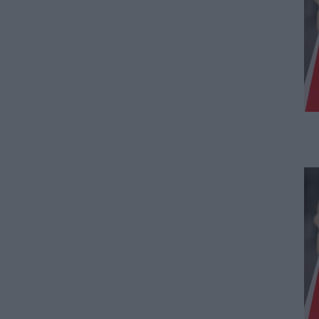
07.08.2026 - 13:19
ΕΙΔΗΣΕΙΣ
Διαβατήρια: Ποιά είναι τα
ισχυρότερα και ποια τα
ασθενέστερα στον κόσμο το
2026
07.08.2026 - 12:42
ΠΑΙΔΕΙΑ
«Πυρά» κατά Ζαχαράκη για
τους διορισμούς
εκπαιδευτικών: «Αγνοεί την
ευρωπαϊκή καταδίκη και
διαιωνίζει το καθεστώς των
αναπληρωτών»
07.08.2026 - 12:10
ΠΑΙΔΕΙΑ
Σχολεία: Χωρίς