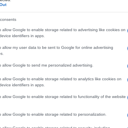
Αυτή την Κυριακή
Out
κλειστά, καθώς δ
12/01/2025 - 19:
consents
o allow Google to enable storage related to advertising like cookies on
evice identifiers in apps.
o allow my user data to be sent to Google for online advertising
s.
Πρεμιέρα για 
to allow Google to send me personalized advertising.
οι καταναλωτέ
o allow Google to enable storage related to analytics like cookies on
Τζίρο άνω 6 δισ. 
evice identifiers in apps.
Πρεμιέρα για τις 
θα διαρκέσουν έ
o allow Google to enable storage related to functionality of the website
12/01/2025 - 10:
o allow Google to enable storage related to personalization.
o allow Google to enable storage related to security, including