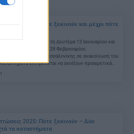
πτώσεις 2025: Πότε ξεκινούν και μέχρι πότε
πτώσεις 2025 ξεκινούν τη Δευτέρα 13 Ιανουαρίου και
χρι και την Παρασκευή 28 Φεβρουαρίου.
Εμπορικός Σύλλογος Θεσσαλονίκης σε ανακοίνωση του
καταστήματα επιτρέπεται να ανοίξουν προαιρετικά
υριακές των τακτικών χειμερινών εκπτώσεων, στις
01
ίου 2025, με προτεινόμενο ωράριο λειτουργίας τις
πτώσεις 2025: Πότε ξεκινούν – Δύο
χτά τα καταστήματα