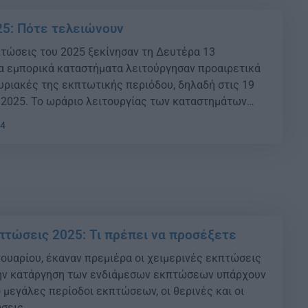
5: Πότε τελειώνουν
πτώσεις του 2025 ξεκίνησαν τη Δευτέρα 13
τα εμπορικά καταστήματα λειτούργησαν προαιρετικά
υριακές της εκπτωτικής περιόδου, δηλαδή στις 19
υ 2025. Το ωράριο λειτουργίας των καταστημάτων
ιμένες ημέρες διαμορφώθηκε από τις 11:00 το πρωί
14
 απόγευμα.
πτώσεις 2025: Τι πρέπει να προσέξετε
νουαρίου, έκαναν πρεμιέρα οι χειμερινές εκπτώσεις
την κατάργηση των ενδιάμεσων εκπτώσεων υπάρχουν
 μεγάλες περίοδοι εκπτώσεων, οι θερινές και οι
σεις.