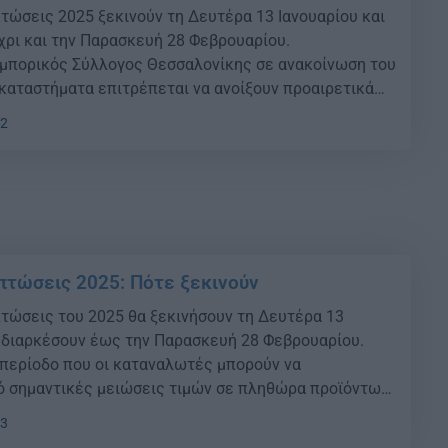
πτώσεις 2025 ξεκινούν τη Δευτέρα 13 Ιανουαρίου και
χρι και την Παρασκευή 28 Φεβρουαρίου.
Εμπορικός Σύλλογος Θεσσαλονίκης σε ανακοίνωση του
καταστήματα επιτρέπεται να ανοίξουν προαιρετικά
υριακές των τακτικών χειμερινών εκπτώσεων, στις
52
ίου 2025, με προτεινόμενο ωράριο λειτουργίας τις
πτώσεις 2025: Πότε ξεκινούν
πτώσεις του 2025 θα ξεκινήσουν τη Δευτέρα 13
α διαρκέσουν έως την Παρασκευή 28 Φεβρουαρίου.
α περίοδο που οι καταναλωτές μπορούν να
 σημαντικές μειώσεις τιμών σε πληθώρα προϊόντων,
ές σε ρούχα, παπούτσια και αξεσουάρ μόδας. Μεγάλες
13
ερ μάρκετ Κατά τη διάρκεια των εκπτώσεων, […]