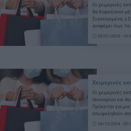
Οι χειμερινές εκ
θα διαρκέσουν μέ
Συγκεκριμένα, ο 
αναφέρει πως τα 
τις δύο πρώτες Κ
02/01/2025 - 10:
19 και 26 Ιανουαρ
δύο αυτές […]
Χειμερινές εκ
Οι χειμερινές εκ
Ιανουαρίου και θ
Πρόκειται για μι
επωφεληθούν από
ιδανική για αγορ
26/12/2024 - 20:
αλλαγές στα σούπ