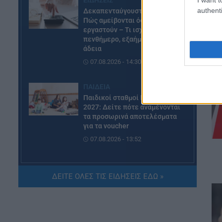
authenti
Δεκαπενταύγουστος 2026:
Πώς αμείβονται όσοι
εργαστούν – Τι ισχύει για
πενθήμερο, εξαήμερο και
άδεια
07.08.2026 - 14:30
ΠΑΙΔΕΙΑ
Παιδικοί σταθμοί ΕΣΠΑ 2026 –
2027: Δείτε πότε αναμένονται
τα προσωρινά αποτελέσματα
για τα voucher
07.08.2026 - 13:52
ΕΙΔΗΣΕΙΣ
Ιός Δυτικού Νείλου: Στο
ΔΕΙΤΕ ΟΛΕΣ ΤΙΣ ΕΙΔΗΣΕΙΣ ΕΔΩ »
«κόκκινο» φέτος η Αττική –
Πώς μεταδίδεται, ποια είναι τα
συμπτώματα, ποια είναι τα
μέτρα προστασίας