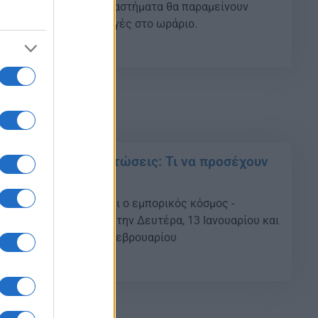
, 12 Ιανουαρίου, τα καταστήματα θα παραμείνουν
εν προβλέπονται αλλαγές στο ωράριο.
01
τις χειμερινές εκπτώσεις: Τι να προσέχουν
ς;
ευρώ στο δίμηνο βλέπει ο εμπορικός κόσμος -
χειμερινές εκπτώσεις την Δευτέρα, 13 Ιανουαρίου και
ως την Παρασκευή 28 Φεβρουαρίου
05