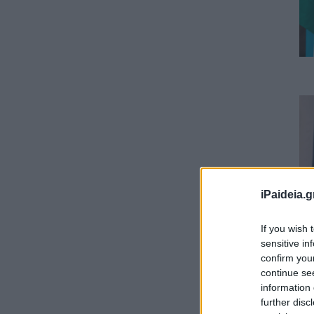
iPaideia.g
If you wish 
sensitive in
confirm you
continue se
information 
further disc