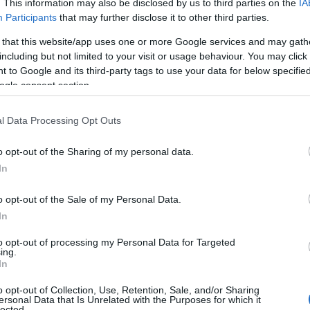
. This information may also be disclosed by us to third parties on the
IA
Χειμερινές εκ
Participants
that may further disclose it to other third parties.
καταστήματα –
 that this website/app uses one or more Google services and may gath
including but not limited to your visit or usage behaviour. You may click 
Τη Δευτέρα 13 Ια
 to Google and its third-party tags to use your data for below specifi
2025, καθώς με 
ogle consent section.
πλέον μονάχα δύο
χειμερινές εκπτώ
l Data Processing Opt Outs
23/01/2025 - 13:
o opt-out of the Sharing of my personal data.
In
o opt-out of the Sale of my Personal Data.
In
Χειμερινές εκ
to opt-out of processing my Personal Data for Targeted
ing.
ώρες θα είναι 
In
Οι χειμερινές εκ
o opt-out of Collection, Use, Retention, Sale, and/or Sharing
προσφέροντας δύο
ersonal Data that Is Unrelated with the Purposes for which it
lected.