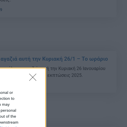
59
μαγαζιά αυτή την Κυριακή 26/1 – Το ωράριο
και πάλι τα μαγαζιά αυτή την Κυριακή 26 Ιανουαρίου
χίζονται οι χειμερινές εκπτώσεις 2025.
13
sonal or
ection to
ou may
 personal
out of the
 downstream