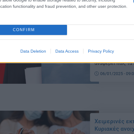
cation functionality and fraud prevention, and other user protection.
Χειμερινές εκ
CONFIRM
θα κρατήσουν
Οι χειμερινές εκ
θα διαρκέσουν μέ
Data Deletion
Data Access
Privacy Policy
Συγκεκριμένα, ο 
αναφέρει πως τα 
τις δύο πρώτες Κ
06/01/2025 - 09:
19 και 26 Ιανουαρ
δύο αυτές […]
Χειμερινές εκ
Κυριακές ανοι