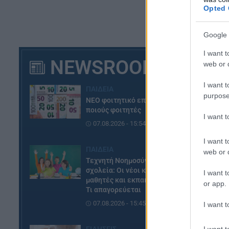
Opted 
Google 
I want t
NEWSROOM
web or d
I want t
ΠΑΙΔΕΙΑ
purpose
ΝΕΟ φοιτητικό επίδομα: Για
ποιούς φοιτητές
I want 
07.08.2026 - 15:54
I want t
ΠΑΙΔΕΙΑ
web or d
Τεχνητή Νοημοσύνη στα
σχολεία: Οι νέοι κανόνες για
I want t
μαθητές και εκπαιδευτικούς –
or app.
Τι απαγορεύεται
07.08.2026 - 15:45
I want t
I want t
ΕΙΔΗΣΕΙΣ