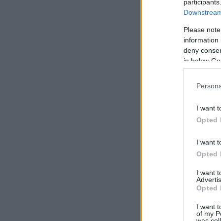
participants
Downstream 
Please note
information 
deny consent
in below Go
Persona
I want t
Opted 
I want t
Opted 
I want 
Advertis
Opted 
I want t
of my P
was col