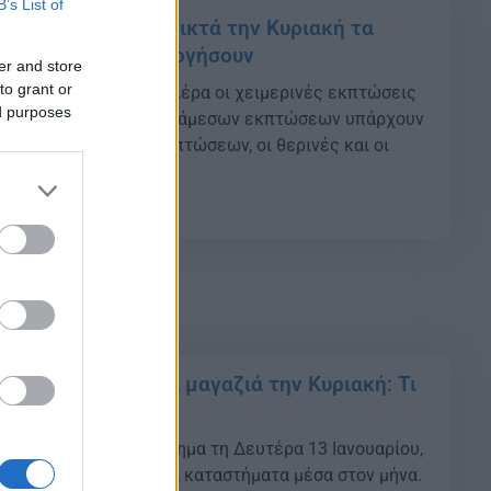
B’s List of
πτώσεις 2025: Ανοικτά την Κυριακή τα
 Τι ώρα θα λειτουργήσουν
er and store
to grant or
νουαρίου, έκαναν πρεμιέρα οι χειμερινές εκπτώσεις
ed purposes
την κατάργηση των ενδιάμεσων εκπτώσεων υπάρχουν
 μεγάλες περίοδοι εκπτώσεων, οι θερινές και οι
σεις.
49
πτώσεις – Ανοιχτά μαγαζιά την Κυριακή: Τι
ανοιχτά
πτώσεις αρχίζουν επίσημα τη Δευτέρα 13 Ιανουαρίου,
 Κυριακές με ανοιχτά καταστήματα μέσα στον μήνα.