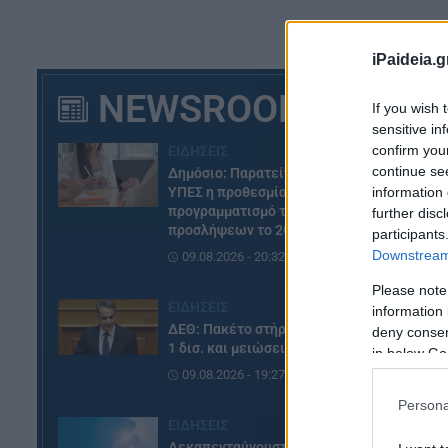
iPaideia.g
NEWSROOM
If you wish 
sensitive in
confirm you
ΕΙΔΗΣΕΙΣ
continue se
Δημόσιο: Παρατείνεται από το
information 
ΥΠΕΣ η προθεσμία για τον
προγραμματισμό των
further disc
προσλήψεων το 2027
participants
Downstream 
09.08.2026 - 20:32
Please note
ΕΙΔΗΣΕΙΣ
information 
ΔΕΘ: Πακέτο στήριξης άνω του
deny consent
1 δισ. και μειώσεις φόρων
in below Go
09.08.2026 - 19:27
Persona
ΕΙΔΗΣΕΙΣ
Δεκαπενταύγουστος: Με τι