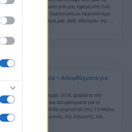
ο ευχαριστώ στον άνθρωπο που μας έφερε στη ζωή
, στην πλειοψηφία των περιπτώσεων, περισσότερα
νδήποτε άλλον. Την μητέρα μας. {ad} «Μητέρα» της…
ρας μπορεί να θεωρηθεί η Αμερικανίδα Ann Maria
11
τέρας 2018: Η ιστορία – Αποφθέγματα για
φτει” η γιορτή της μητέρας 2018. Διαβάστε την
ει η ημέρα αυτή καθώς και αποφθέγματα για τη
ιορτή της μητέρας 2018 θα γιορταστεί στις 13 Μαΐου.
της μητρότητας, της υπομονής, της επιμονής, της
γάπης… {ad} Οι πρώτες αναφορές για Γιορτή της […]
35