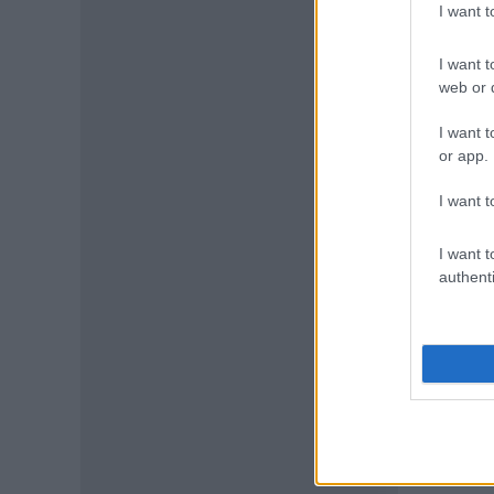
I want 
ΠΑΙΔΕΙΑ
I want t
Διαγραφές φοιτητών: Ποιοί
web or d
μπορούν να ζητήσουν
παράταση
I want t
09.08.2026 - 09:09
or app.
ΕΙΔΗΣΕΙΣ
I want t
Φοιτητικά σπίτια: Πώς
διαμορφώνονται τα ενοίκια
I want t
08.08.2026 - 20:07
authenti
ΕΙΔΗΣΕΙΣ
Συντάξεις Σεπτεμβρίου 2026:
Πότε θα γίνουν οι πληρωμές
08.08.2026 - 19:04
ΕΙΔΗΣΕΙΣ
Τι αλλάζει στις προσλήψεις: Η