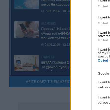
I want t
καιρό θα κάνουμε διακοπές
Opted 
09.08.2026 - 18:25
I want t
Opted 
ΕΙΔΗΣΕΙΣ
Προσοχή! Νέα απάτη με το
I want 
όνομα του e-ΕΦΚΑ – Το email
Advertis
που δεν πρέπει να ανοίξετε
Opted 
09.08.2026 - 12:23
I want t
of my P
was col
ΠΑΙΔΕΙΑ
Opted 
ΕΕΤΑΑ Παιδικοί Σταθμοί ΕΣΠΑ:
Το χρονοδιάγραμμα μέχρι τα
αποτελέσματα
Google 
09.08.2026 - 11:20
ΔΕΙΤΕ ΟΛΕΣ ΤΙΣ ΕΙΔΗΣΕΙΣ ΕΔΩ »
I want t
web or d
ΕΙΔΗΣΕΙΣ
Νέες πληρωμές για το έκτακτο
I want t
επίδομα παιδιού: Τι ισχύει
purpose
09.08.2026 - 10:11