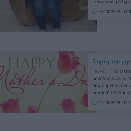
Ειδήσεων η 31χρον
4,5 ετών κι 6 μην
13/05/2018 - 13:
Γιορτή της μητ
ΓΙΟΡΤΗ ΤΗΣ ΜΗΤΕΡ
μανάδες ενόψει τ
δημιούργησε ένα 
μουσική επένδυση 
συγκροτήματος τω
12/05/2018 - 11:
μητέρες του Στρα
[…]