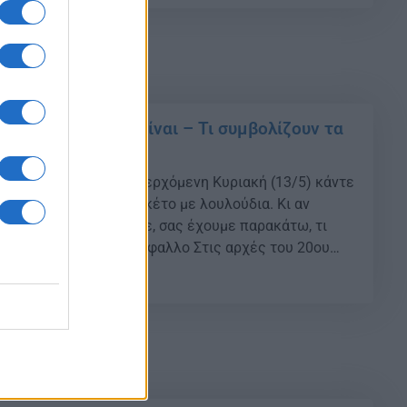
έρας 2018: Πότε είναι – Τι συμβολίζουν τα
 θα τους χαρίσετε
Μητέρας που είναι την ερχόμενη Κυριακή (13/5) κάντε
 ένα πανέμορφο μπουκέτο με λουλούδια. Κι αν
ουλούδια να επιλέξετε, σας έχουμε παρακάτω, τι
ια από αυτά. {ad} Γαρύφαλλο Στις αρχές του 20ου
λλο έγινε το επίσημο λουλούδι της Γιορτής της
22
ημονική του ονομασία […]