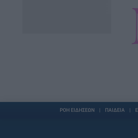
νέα διαδικασία
08.08.2026 - 18:01
ΕΙΔΗΣΕΙΣ
Ποιό είναι το «άγνωστο»
επίδομα που μπορούν να
λάβουν συνταξιούχοι
08.08.2026 - 12:09
ΠΑΙΔΕΙΑ
Ποιά είναι η νέα σχολική αργία
που καθιερώνεται
08.08.2026 - 11:01
ΕΙΔΗΣΕΙΣ
ΡΟΗ ΕΙΔΗΣΕΩΝ
ΠΑΙΔΕΙΑ
Ε
Συντάξεις: Ποιοί κερδίζουν
έως 20.000 ευρώ
08.08.2026 - 10:00