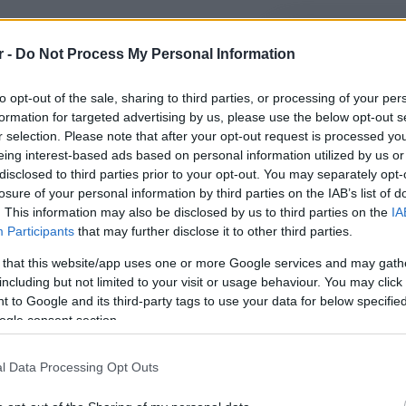
r -
Do Not Process My Personal Information
Πότε είναι η Γ
διαφορετική σ
to opt-out of the sale, sharing to third parties, or processing of your per
ΓΙΟΡΤΗ ΤΗΣ ΜΗΤΕΡ
formation for targeted advertising by us, please use the below opt-out s
γιορτή της μητέρ
r selection. Please note that after your opt-out request is processed y
συγκεκριμένη ημε
eing interest-based ads based on personal information utilized by us or
disclosed to third parties prior to your opt-out. You may separately opt-
είναι μια μοντέρν
losure of your personal information by third parties on the IAB’s list of
μητέρες, στη μητ
11/05/2018 - 10:
. This information may also be disclosed by us to third parties on the
IA
των μητέρων στη 
Participants
that may further disclose it to other third parties.
 that this website/app uses one or more Google services and may gath
including but not limited to your visit or usage behaviour. You may click 
 to Google and its third-party tags to use your data for below specifi
ogle consent section.
Γιορτή της Μη
l Data Processing Opt Outs
πέφτει η γιορ
Στις 13 Μαΐου 201