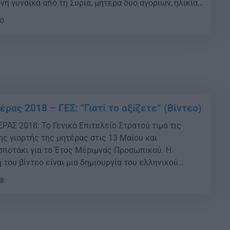
η γυναίκα από τη Συρία, μητέρα δύο αγοριών, ηλικίας
ών. Μας υποδέχτηκε στο διαμέρισμα που μένει εδώ […]
50
έρας 2018 – ΓΕΣ: “Γιατί το αξίζετε” (Βίντεο)
ΑΣ 2018: Το Γενικό Επιτελείο Στρατού τιμά τις
ης γιορτής της μητέρας στις 13 Μαΐου και
σποτάκι για τo Έτος Μέριμνας Προσωπικού. Η
του βίντεο είναι μια δημιουργία του ελληνικού
ν CREAL. {ad} Το σποτάκι είναι αφιερωμένο στις
28
τού Ξηράς, με την προσπάθεια να εστιάζεται σύμφωνα