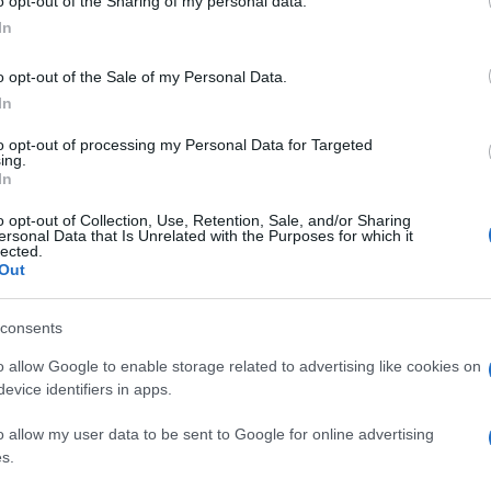
o opt-out of the Sharing of my personal data.
πούμε ένα μεγάλ
In
και του χρωστάμε
από ότι σε οποιο
o opt-out of the Sale of my Personal Data.
γιορτής της μητέ
In
09/05/2018 - 12:
Reeves Jarvis […]
to opt-out of processing my Personal Data for Targeted
ing.
In
o opt-out of Collection, Use, Retention, Sale, and/or Sharing
ersonal Data that Is Unrelated with the Purposes for which it
lected.
Out
Γιορτή της μη
την μητέρα
consents
Στις 13 Μαΐου “πέ
o allow Google to enable storage related to advertising like cookies on
ιστορία που κρύβ
evice identifiers in apps.
μητέρα. Φέτος η γ
Είναι μια γιορτή 
o allow my user data to be sent to Google for online advertising
s.
στοργής και της α
08/05/2018 - 09: