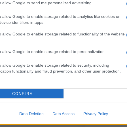
to allow Google to send me personalized advertising.
o allow Google to enable storage related to analytics like cookies on
evice identifiers in apps.
o allow Google to enable storage related to functionality of the website
Γιορτή της μητ
λουλούδια που
o allow Google to enable storage related to personalization.
Στην Γιορτή της 
στις μαμάδες σας
o allow Google to enable storage related to security, including
σκέφτεστε ποια λ
cation functionality and fraud prevention, and other user protection.
συμβολίζουν κάπο
αιώνα, το γαρύφα
07/05/2018 - 10:
Μητέρας. Η επιστ
CONFIRM
Data Deletion
Data Access
Privacy Policy