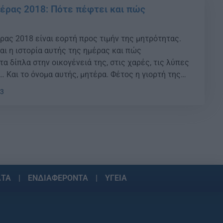
τέρας 2018: Πότε πέφτει και πώς
ρας 2018 είναι εορτή προς τιμήν της μητρότητας.
αι η ιστορία αυτής της ημέρας και πώς
 δίπλα στην οικογένειά της, στις χαρές, τις λύπες
… Και το όνομα αυτής, μητέρα. Φέτος η γιορτή της
ιορταστεί στις 13 Μαΐου. {ad} Πώς ξεκίνησε Οι
33
 […]
ΑΤΑ
ΕΝΔΙΑΦΕΡΟΝΤΑ
ΥΓΕΙΑ