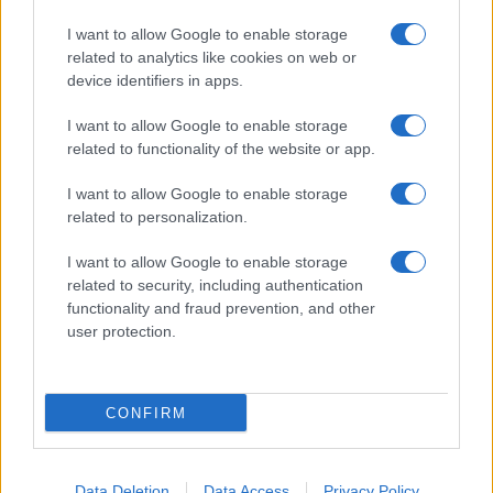
I want to allow Google to enable storage
related to analytics like cookies on web or
device identifiers in apps.
Ακολουθείστε το iPaideia.gr στο Google News
I want to allow Google to enable storage
related to functionality of the website or app.
Ειδήσεις
Tελευταίες
για την Παιδεία και την εργασία
iPaideia.gr
στο
I want to allow Google to enable storage
related to personalization.
I want to allow Google to enable storage
related to security, including authentication
functionality and fraud prevention, and other
user protection.
CONFIRM
Στην Κατηγορία:
ΠΑΙΔΕΙΑ
Data Deletion
Data Access
Privacy Policy