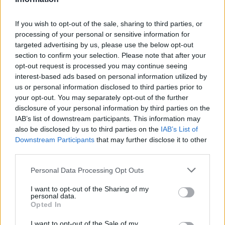
If you wish to opt-out of the sale, sharing to third parties, or
processing of your personal or sensitive information for
targeted advertising by us, please use the below opt-out
section to confirm your selection. Please note that after your
opt-out request is processed you may continue seeing
interest-based ads based on personal information utilized by
us or personal information disclosed to third parties prior to
your opt-out. You may separately opt-out of the further
disclosure of your personal information by third parties on the
IAB’s list of downstream participants. This information may
also be disclosed by us to third parties on the
IAB’s List of
Downstream Participants
that may further disclose it to other
third parties.
Please note that this website/app uses one or more Google
Personal Data Processing Opt Outs
Το ταξίδι ξεκινά από τον απτό, ορατό και σχετικά μικρής
services and may gather and store information including but
κλίμακας κόσμο των πλανητών και του Ήλιου μας και,
not limited to your visit or usage behaviour. You may click to
I want to opt-out of the Sharing of my
personal data.
grant or deny consent to Google and its third-party tags to
χρησιμοποιώντας ως γέφυρα τα αστέρια, επεκτείνεται
Opted In
use your data for below specified purposes in below Google
στον γαλαξία μας και στον υπόλοιπο αχανή κόσμο των
consent section.
I want to opt-out of the Sale of my
γαλαξιών ιχνηλατώντας το γοητευτικό και αόρατο