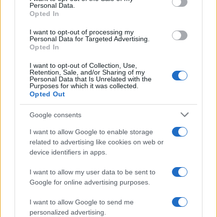
Personal Data.
σύμπαν των ακτινών Χ, αλλά και των αινιγματικών
Opted In
μελανών οπών. Το πρόγραμμα που πραγματοποιείται
I want to opt-out of processing my
πρωινές ώρες περιλαμβάνει διαδραστικές ομιλίες,
Personal Data for Targeted Advertising.
αστρονομικά παιχνίδια, μίνι παρουσιάσεις ταινιών,
Opted In
ζωγραφική και φυσικά ζωντανή αστρονομική
I want to opt-out of Collection, Use,
παρατήρηση του Ήλιου.
Retention, Sale, and/or Sharing of my
Personal Data that Is Unrelated with the
Purposes for which it was collected.
Opted Out
Google consents
I want to allow Google to enable storage
related to advertising like cookies on web or
device identifiers in apps.
I want to allow my user data to be sent to
Google for online advertising purposes.
I want to allow Google to send me
personalized advertising.