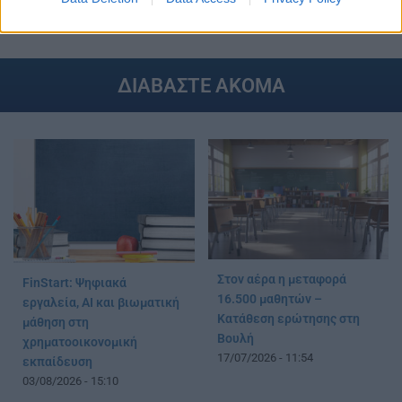
ΔΗΜΟΤΙΚΟ
ΔΙΑΣΤΗΜΑ
ΜΑΘΗΤΕΣ
TAGS:
ΔΙΑΒΑΣΤΕ ΑΚΟΜΑ
Στον αέρα η μεταφορά
FinStart: Ψηφιακά
16.500 μαθητών –
εργαλεία, AI και βιωματική
Κατάθεση ερώτησης στη
μάθηση στη
Βουλή
χρηματοοικονομική
17/07/2026 - 11:54
εκπαίδευση
03/08/2026 - 15:10