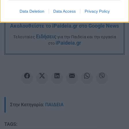
Data Deletion
Data Access
Privacy Policy
Ακολουθείστε το iPaideia.gr στο Google News
Ειδήσεις
Tελευταίες
για την Παιδεία και την εργασία
iPaideia.gr
στο
Στην Κατηγορία:
ΠΑΙΔΕΙΑ
TAGS: