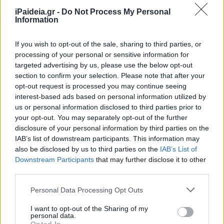
Παρασκευή και ώρα 14:00.
iPaideia.gr -
Do Not Process My Personal
Information
Τα απαραίτητα, κατά περίπτωση, δικαιολογητικά με τα
οποία αποδεικνύονται τα προσόντα, κριτήρια/ιδιότητες
If you wish to opt-out of the sale, sharing to third parties, or
που επικαλούνται οι υποψήφιοι με την ηλεκτρονική
processing of your personal or sensitive information for
αίτηση συμμετοχής τους, υποβάλλονται στις οικείες
targeted advertising by us, please use the below opt-out
Διευθύνσεις Εκπαίδευσης, κατόπιν σχετικής
section to confirm your selection. Please note that after your
opt-out request is processed you may continue seeing
πρόσκλησης του Υπουργού Παιδείας, Έρευνας και
interest-based ads based on personal information utilized by
Θρησκευμάτων, που θα αναρτηθεί στην ιστοσελίδα του
us or personal information disclosed to third parties prior to
Υπουργείου (www.minedu.gov.gr).
your opt-out. You may separately opt-out of the further
disclosure of your personal information by third parties on the
Τελευταίες ειδήσεις για μόνιμους διορισμούς
IAB’s list of downstream participants. This information may
εκπαιδευτικών
also be disclosed by us to third parties on the
IAB’s List of
Downstream Participants
that may further disclose it to other
Δείτε ό,τι αφορά τις προσλήψεις ειδικής
third parties.
αγωγής
Please note that this website/app uses one or more Google
Personal Data Processing Opt Outs
services and may gather and store information including but
not limited to your visit or usage behaviour. You may click to
I want to opt-out of the Sharing of my
personal data.
grant or deny consent to Google and its third-party tags to