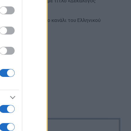
ματοποιήσει ομιλία με τίτλο «Δεκάλογος
aming από το επίσημο κανάλι του Ελληνικού
DWWLc8Muo.