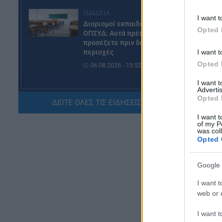
Με
Κο
ΠΑΙΔΕΙΑ
I want t
Διορισμοί εκπαιδευτικών –
Opted 
ΟΠΣΥΔ: Αυτά πρέπει να
Η 
προσέξετε πριν δηλώσετε
Αν
I want t
περιοχές
Opted 
06.08.2026 - 13:52
I want 
Advertis
ΕΙΔΗΣΕΙΣ
Opted 
Φωτοβολταϊκά στο μπαλκόνι:
ΔΕΙΤΕ ΟΛΕΣ ΤΙΣ ΕΙΔΗΣΕΙΣ ΕΔΩ »
Πώς μπορείτε να μειώσετε τον
I want t
λογαριασμό ρεύματος
of my P
was col
06.08.2026 - 13:01
Opted 
ΕΙΔΗΣΕΙΣ
Google 
Κοινωνικό Οικιακό Τιμολόγιο
Ρεύματος: Πότε ανοίγει η
I want t
πλατφόρμα ξανά για τις
web or d
αιτήσεις
06.08.2026 - 12:40
I want t