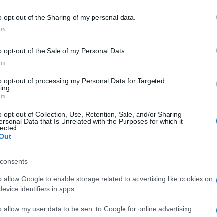
τά το πέρας του τελετουργικού ο Παναγιώτατος θα πραγ
ινωνικῆς Οἰκολογίας».
o opt-out of the Sharing of my personal data.
In
τελετή αναγόρευσης θα μεταδοθεί ζωντανά μέσω livestre
οικτού Πανεπιστημίου στο youtube https://youtu.be/Y0
o opt-out of the Sale of my Personal Data.
In
to opt-out of processing my Personal Data for Targeted
ing.
In
o opt-out of Collection, Use, Retention, Sale, and/or Sharing
ersonal Data that Is Unrelated with the Purposes for which it
lected.
Out
consents
o allow Google to enable storage related to advertising like cookies on
evice identifiers in apps.
o allow my user data to be sent to Google for online advertising