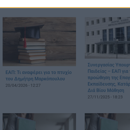
Συνεργασίας Υπουρ
Παιδείας – ΕΑΠ για
ΕΑΠ: Τι αναφέρει για το πτυχίο
προώθηση της Επαγ
του Δημήτρη Μαρκόπουλου
Εκπαίδευσης, Κατάρ
20/04/2026 - 12:27
Διά Βίου Μάθηση
27/11/2025 - 18:23