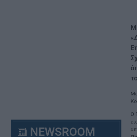
Μ
«
Ε
Σ
ό
τ
Με
Κο
Ο 
ει
NEWSROOM
απ
Πα