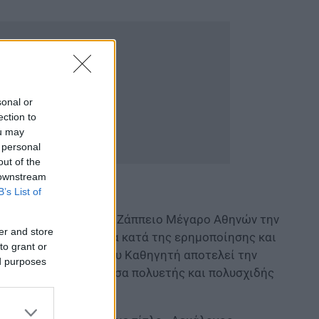
sonal or
ection to
ou may
 personal
out of the
 downstream
B’s List of
 πραγματοποιηθεί στο Ζάππειο Μέγαρο Αθηνών την
er and store
 την Παγκόσμια Ημέρα κατά της ερημοποίησης και
to grant or
ου τίτλου του Επίτιμου Καθηγητή αποτελεί την
ed purposes
η διεθνώς καταγραφείσα πολυετής και πολυσχιδής
 του περιβάλλοντος.