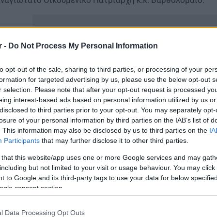
r -
Do Not Process My Personal Information
to opt-out of the sale, sharing to third parties, or processing of your per
formation for targeted advertising by us, please use the below opt-out s
r selection. Please note that after your opt-out request is processed y
eing interest-based ads based on personal information utilized by us or
disclosed to third parties prior to your opt-out. You may separately opt-
losure of your personal information by third parties on the IAB’s list of
. This information may also be disclosed by us to third parties on the
IA
Participants
that may further disclose it to other third parties.
τελετή απονομής του τίτλου του Επίτιμου Καθηγητή θα
 that this website/app uses one or more Google services and may gath
ρασκευή, 17 Ιουνίου 2022, ημερομηνία που συμπίπτει με
including but not limited to your visit or usage behaviour. You may click 
ς ξηρασίας του πλανήτη. Επισημαίνεται ότι η απόδοση τ
 to Google and its third-party tags to use your data for below specifi
ιστη ακαδημαϊκή διάκριση και με αυτήν αναδεικνύεται 
ogle consent section.
νεισφορά του Πατριάρχη στην προστασία και αναβάθμιση
l Data Processing Opt Outs