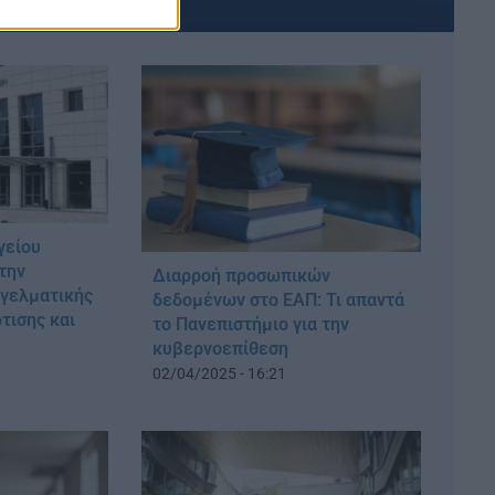
γείου
 την
Διαρροή προσωπικών
γελματικής
δεδομένων στο ΕΑΠ: Τι απαντά
τισης και
το Πανεπιστήμιο για την
κυβερνοεπίθεση
02/04/2025 - 16:21