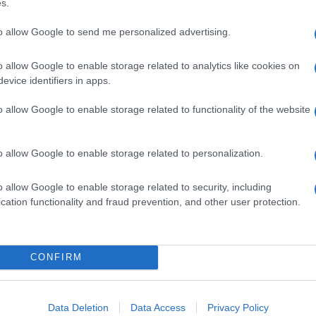
s.
Ακολουθείστε το iPai
to allow Google to send me personalized advertising.
Ειδήσεις
Tελευταίες
για την Παιδεία 
o allow Google to enable storage related to analytics like cookies on
evice identifiers in apps.
o allow Google to enable storage related to functionality of the website
o allow Google to enable storage related to personalization.
o allow Google to enable storage related to security, including
cation functionality and fraud prevention, and other user protection.
Στην Κατηγορία:
ΠΑΙΔΕΙΑ
ΒΑΡΘΟΛΟΜΑΙΟΣ
ΕΑΠ
GS:
CONFIRM
Data Deletion
Data Access
Privacy Policy
ΔΙΑΒΑΣΤΕ 