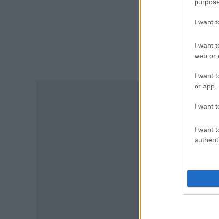
purpose
ΕΙΔΗΣΕΙΣ
I want 
Δημόσιο: Έντονες αντιδράσεις
για τη μοριοδότηση των
διδακτορικών στο νέο μοντέλο
I want t
επιλογής προϊσταμένων
web or d
06.08.2026 - 12:04
I want t
or app.
ΠΑΙΔΕΙΑ
Διορισμοί εκπαιδευτικών: Η
I want t
διαδικασία, τα κριτήρια και η
μοριοδότηση για την
προσωρινή τοποθέτηση
I want t
νεοδιόριστων
authenti
06.08.2026 - 11:53
TA
ΕΙΔΗΣΕΙΣ
Νέα επέκταση σε πρόγραμμα
ΔΥΠΑ: Ξεκίνησαν οι αιτήσεις
για 8.000 νέες θέσεις εργασίας
06.08.2026 - 11:32