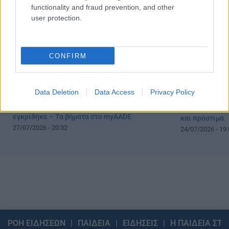
functionality and fraud prevention, and other
user protection.
CONFIRM
Data Deletion
Data Access
Privacy Policy
Φορολογικές δ
Επιστροφή φόρου: Πώς θα δείτε αν
η προθεσμία – 
εγκρίθηκε – Τα βήματα στο myAADE
και πρόστιμα
27/07/2026 - 20:32
24/07/2026 - 19:
ΡΟΗ ΕΙΔΗΣΕΩΝ
ΠΑΙΔΕΙΑ
ΕΙΔΗΣΕΙΣ
Η ΠΑΙΔΕΙΑ ΣΤΗ