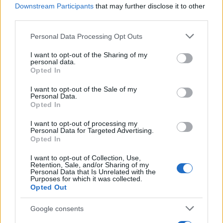
Downstream Participants
that may further disclose it to other
TAGS:
third parties.
ΕΦΟΡΙΑ
ΣΥΝΤΑΞΙΟΥΧΟΙ
ΦΟΡΟΛΟΓΙΚΕΣ ΔΗΛΩΣ
Please note that this website/app uses one or more Google
Personal Data Processing Opt Outs
ΦΟΡΟΛΟΓΙΚΗ ΔΗΛΩΣΗ
services and may gather and store information including but
not limited to your visit or usage behaviour. You may click to
I want to opt-out of the Sharing of my
personal data.
grant or deny consent to Google and its third-party tags to
Opted In
use your data for below specified purposes in below Google
ΔΙΑΒΑΣΤΕ ΑΚΟΜΑ
consent section.
I want to opt-out of the Sale of my
Personal Data.
Opted In
I want to opt-out of processing my
Personal Data for Targeted Advertising.
Opted In
I want to opt-out of Collection, Use,
Retention, Sale, and/or Sharing of my
Personal Data that Is Unrelated with the
Purposes for which it was collected.
Opted Out
Google consents