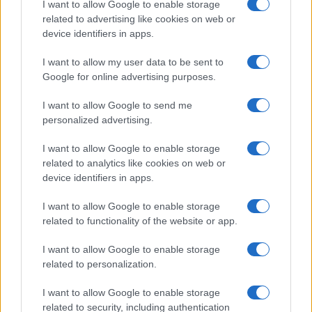
I want to allow Google to enable storage
Το «άγνωστο» επίδομα σε συνταξιούχους –
ΑΑΔΕ: Ποιοί φ
related to advertising like cookies on web or
Τι πρέπει να ξέρετε
«ραβασάκια» α
device identifiers in apps.
05/08/2026 - 09:06
04/08/2026 - 20:
I want to allow my user data to be sent to
Google for online advertising purposes.
I want to allow Google to send me
personalized advertising.
I want to allow Google to enable storage
related to analytics like cookies on web or
device identifiers in apps.
I want to allow Google to enable storage
related to functionality of the website or app.
Εργαζόμενοι σ
«Βροχή» τα πρόστιμα σε επιχειρήσεις για
έως 120 ευρώ 
φορολογικές παραβάσεις – «Λουκέτο» σε 8
I want to allow Google to enable storage
30/07/2026 - 12:
καταστήματα σε τουριστικές περιοχές
related to personalization.
30/07/2026 - 20:39
I want to allow Google to enable storage
related to security, including authentication