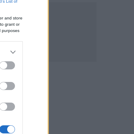
B’s List of
er and store
to grant or
ed purposes