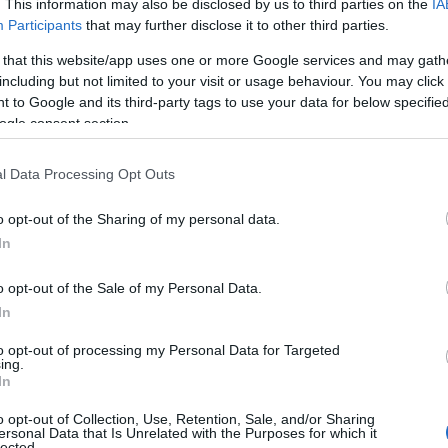
. This information may also be disclosed by us to third parties on the
IA
Participants
that may further disclose it to other third parties.
 that this website/app uses one or more Google services and may gath
including but not limited to your visit or usage behaviour. You may click 
 to Google and its third-party tags to use your data for below specifi
ogle consent section.
l Data Processing Opt Outs
o opt-out of the Sharing of my personal data.
In
 δόση: Πέμπτη, 31 Ιουλίου 2025​
o opt-out of the Sale of my Personal Data.
In
 δόση: Τρίτη, 30 Σεπτεμβρίου 2025​
to opt-out of processing my Personal Data for Targeted
ing.
 δόση: Παρασκευή, 28 Νοεμβρίου 2025​
In
o opt-out of Collection, Use, Retention, Sale, and/or Sharing
ersonal Data that Is Unrelated with the Purposes for which it
lected.