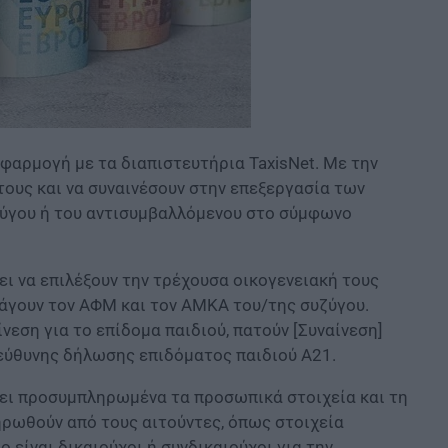
εφαρμογή με τα διαπιστευτήρια TaxisNet. Με την
τους και να συναινέσουν στην επεξεργασία των
υζύγου ή του αντισυμβαλλόμενου στο σύμφωνο
ει να επιλέξουν την τρέχουσα οικογενειακή τους
ισάγουν τον ΑΦΜ και τον ΑΜΚΑ του/της συζύγου.
εση για το επίδομα παιδιού, πατούν [Συναίνεση]
εύθυνης δήλωσης επιδόματος παιδιού Α21.​
ει προσυμπληρωμένα τα προσωπικά στοιχεία και τη
ηρωθούν από τους αιτούντες, όπως στοιχεία
ο είναι δικαιούχοι ή συνδικαιούχοι για την