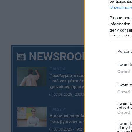
participants
Downstream 
Please note
information 
deny consent
in below Go
Persona
NEWSROOM
I want t
ΠΑΙΔΕΙΑ
Opted 
Προσλήψεις αναπληρωτών:
Ποιό εκτιμάται ότι θα είναι το
3η
I want t
χρονοδιάγραμμα για φέτος
Opted 
07.08.2026 - 20:00
4η
I want 
Advertis
5η
ΠΑΙΔΕΙΑ
Opted 
Διορισμοί εκπαιδευτικών:
Πότε βγαίνουν τα ονόματα
I want t
of my P
07.08.2026 - 19:21
was col