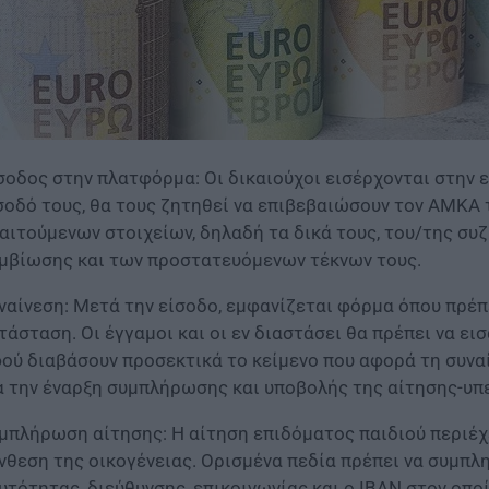
σοδος στην πλατφόρμα: Οι δικαιούχοι εισέρχονται στην 
σοδό τους, θα τους ζητηθεί να επιβεβαιώσουν τον ΑΜΚΑ 
αιτούμενων στοιχείων, δηλαδή τα δικά τους, του/της σ
μβίωσης και των προστατευόμενων τέκνων τους.​
ναίνεση: Μετά την είσοδο, εμφανίζεται φόρμα όπου πρέπ
τάσταση. Οι έγγαμοι και οι εν διαστάσει θα πρέπει να ε
ού διαβάσουν προσεκτικά το κείμενο που αφορά τη συναίν
α την έναρξη συμπλήρωσης και υποβολής της αίτησης-υπ
μπλήρωση αίτησης: Η αίτηση επιδόματος παιδιού περιέχ
νθεση της οικογένειας. Ορισμένα πεδία πρέπει να συμπλ
υτότητας, διεύθυνσης, επικοινωνίας και ο IBAN στον οποί