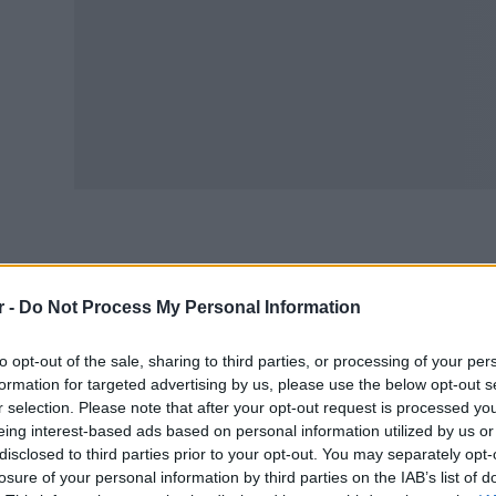
πρώτη πληρωμή του επιδόματος παιδιού (Α21) για το έτο
ρτίου 2025. ​
r -
Do Not Process My Personal Information
ηλεκτρονική πλατφόρμα για την υποβολή αιτήσεων θα ανοί
to opt-out of the sale, sharing to third parties, or processing of your per
formation for targeted advertising by us, please use the below opt-out s
μαντικές ημερομηνίες πληρωμών
ΟΠΕΚΑ
για το 2025:
r selection. Please note that after your opt-out request is processed y
eing interest-based ads based on personal information utilized by us or
 δόση: Δευτέρα, 31 Μαρτίου 2025​
disclosed to third parties prior to your opt-out. You may separately opt-
 δόση: Παρασκευή, 30 Μαΐου 2025​
losure of your personal information by third parties on the IAB’s list of