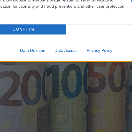
cation functionality and fraud prevention, and other user protection.
λωθεί στο Α21 του έτους 2025 και σύμφωνα με την τελε
ωρίζουν οι δικαιούχοι το σωστό ποσό του επιδόματός τ
ταβληθέντα ποσά, συνιστάται η υποβολή δήλωσης φορολο
24.​
CONFIRM
ίτε επίσης
Εγγραφές σε Δημοτικά και Νηπιαγωγεία: Αιτή
Data Deletion
Data Access
Privacy Policy