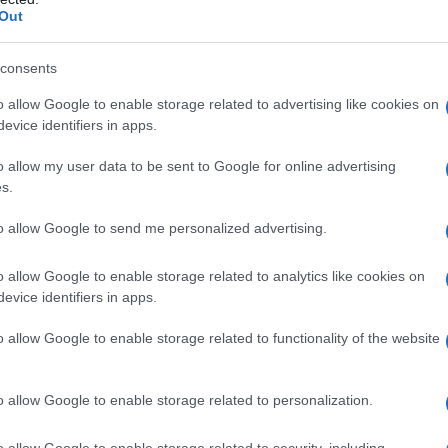
Out
consents
o allow Google to enable storage related to advertising like cookies on
evice identifiers in apps.
o allow my user data to be sent to Google for online advertising
s.
to allow Google to send me personalized advertising.
 δόση: Μεταξύ 19 και 24 Δεκεμβρίου 2025​
α την έγκαιρη καταβολή του επιδόματος, οι δικαιούχοι π
o allow Google to enable storage related to analytics like cookies on
ατφόρμας της ΗΔΙΚΑ ή του ΟΠΕΚΑ, χρησιμοποιώντας τους
evice identifiers in apps.
ισημαίνεται ότι η έγκαιρη υποβολή της αίτησης και η α
o allow Google to enable storage related to functionality of the website
ν ομαλή καταβολή του επιδόματος.
o allow Google to enable storage related to personalization.
αδικασία υποβολής αίτησης:
οβολή φορολογικής δήλωσης (Ε1): Το επίδομα υπολογίζ
o allow Google to enable storage related to security, including