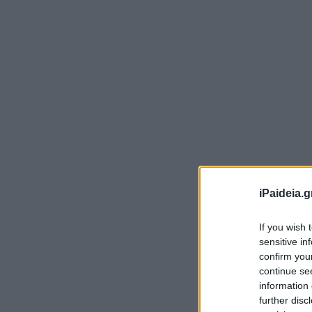
Η 
Μα
iPaideia.g
Η 
If you wish 
sensitive in
Ση
confirm you
continue se
1η
information 
2η
further disc