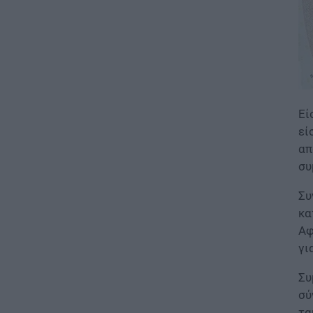
τα προσωρινά αποτελέσματα
για τα voucher
07.08.2026 - 13:52
ΕΙΔΗΣΕΙΣ
Ιός Δυτικού Νείλου: Στο
«κόκκινο» φέτος η Αττική –
Εί
Πώς μεταδίδεται, ποια είναι τα
συμπτώματα, ποια είναι τα
εί
μέτρα προστασίας
απ
07.08.2026 - 13:19
συ
Συ
ΕΙΔΗΣΕΙΣ
Διαβατήρια: Ποιά είναι τα
κα
ισχυρότερα και ποια τα
Αφ
ασθενέστερα στον κόσμο το
γι
2026
07.08.2026 - 12:42
Συ
σύ
ΠΑΙΔΕΙΑ
τα