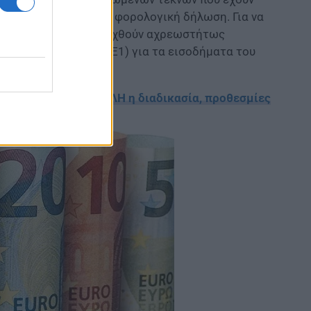
υταία εκκαθαρισμένη φορολογική δήλωση. Για να
ους και για να αποφευχθούν αχρεωστήτως
γίας εισοδήματος (Ε1) για τα εισοδήματα του
σεις στο gov.gr – ΟΛΗ η διαδικασία, προθεσμίες