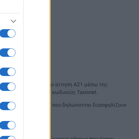
ρέπει να υποβάλουν την αίτηση Α21 μέσω της
 προσωπικούς τους κωδικούς Taxisnet. ​
κρίβεια των στοιχείων που δηλώνονται διασφαλίζουν
εται βάσει των εξαρτώμενων τέκνων που έχουν