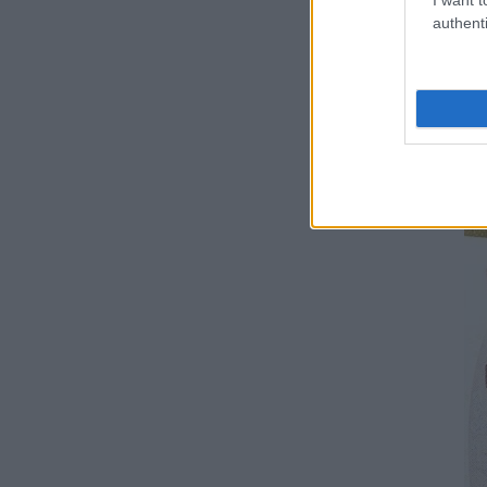
07.08.2026 - 15:54
authenti
δη
γν
ΠΑΙΔΕΙΑ
κα
Τεχνητή Νοημοσύνη στα
20
σχολεία: Οι νέοι κανόνες για
μαθητές και εκπαιδευτικούς –
Δε
Τι απαγορεύεται
07.08.2026 - 15:45
ΕΙΔΗΣΕΙΣ
Δεκαπενταύγουστος 2026:
Πώς αμείβονται όσοι
εργαστούν – Τι ισχύει για
πενθήμερο, εξαήμερο και
άδεια
07.08.2026 - 14:30
ΠΑΙΔΕΙΑ
Παιδικοί σταθμοί ΕΣΠΑ 2026 –
2027: Δείτε πότε αναμένονται