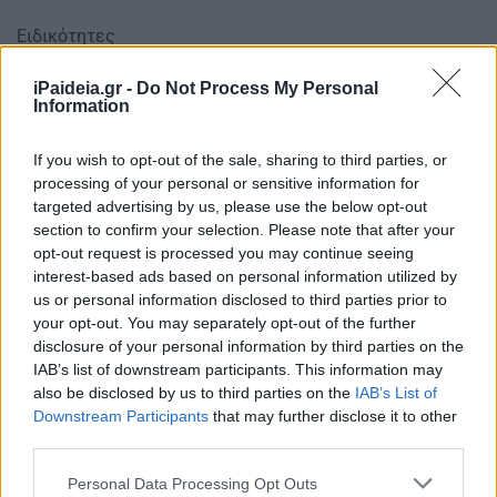
Ειδικότητες
Η νέα προκήρυξη θα περιλαμβάνει τις ειδικότητες:
iPaideia.gr -
Do Not Process My Personal
Information
Κατηγορία Πανεπιστημιακής Εκπαίδευσης (Π.Ε.),
διακόσιες (200) θέσεις. Κλάδων/Ειδικοτήτων: ΠΕ
Ακτινοφυσικών, ΠΕ Βιοϊατρικής Τεχνολογίας, ΠΕ
If you wish to opt-out of the sale, sharing to third parties, or
processing of your personal or sensitive information for
Βιολόγων, ΠΕ Βιοχημικών, ΠΕ Γεωτεχνικών, ΠΕ
targeted advertising by us, please use the below opt-out
Διαιτολόγιας, ΠΕ Διοικητικού -Οικονομικού, ΠΕ Εποπτών
section to confirm your selection. Please note that after your
Δημοσίας Υγείας, ΠΕ Ιατρών, ΠΕ Κοινοτικής Υγείας, ΠΕ
opt-out request is processed you may continue seeing
Κοινωνικής Εργασίας, ΠΕ Λογοθεραπείας, ΠΕ
interest-based ads based on personal information utilized by
Αρχιτεκτόνων Μηχανικών, ΠΕ Ηλεκτρολόγων
us or personal information disclosed to third parties prior to
Μηχανικών, ΠΕ Ηλεκτρονικών Μηχανικών, ΠΕ
your opt-out. You may separately opt-out of the further
Μηχανολόγων Μηχανικών, ΠΕ Πολιτικών Μηχανικών, ΠΕ
disclosure of your personal information by third parties on the
IAB’s list of downstream participants. This information may
Νοσηλευτικής, ΠΕ Πληροφορικής, ΠΕ Στατιστικών, ΠΕ
also be disclosed by us to third parties on the
IAB’s List of
Φαρμακευτικής, ΠΕ Χημικών, ΠΕ Ψυχολόγων. Κατηγορία
Downstream Participants
that may further disclose it to other
Τεχνολογικής Εκπαίδευσης (ΤΕ), εξακόσιες δέκα επτά
third parties.
(617) θέσεις. Κλάδων/Ειδικοτήτων: ΤΕ Βιοϊατρικής
Please note that this website/app uses one or more Google
Τεχνολογίας, ΤΕ Διοικητικού – Λογιστικού, ΤΕ
Personal Data Processing Opt Outs