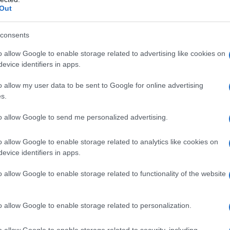
Out
consents
o allow Google to enable storage related to advertising like cookies on
evice identifiers in apps.
o allow my user data to be sent to Google for online advertising
υπουργός Προστασίας του Πολίτη τόνισε πως η ασφάλει
s.
χών αλλά και η περιφρούρηση των κτιριακών υποδομών τ
αίτηση της ελληνικής κοινωνίας.
to allow Google to send me personalized advertising.
o allow Google to enable storage related to analytics like cookies on
evice identifiers in apps.
o allow Google to enable storage related to functionality of the website
o allow Google to enable storage related to personalization.
o allow Google to enable storage related to security, including