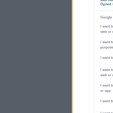
Αλλαγές στην κατανομή της
Opted 
επιστημονικής ευθύνης των
Συμβούλων Εκπαίδευσης
Google 
05.08.2026 - 15:52
I want t
ΠΑΙΔΕΙΑ
web or d
Φοιτητές: Πότε έρχεται νέο
κύμα διαγραφών από τα ΑΕΙ
I want t
Ο 
purpose
05.08.2026 - 15:39
αρ
απ
I want 
ΕΙΔΗΣΕΙΣ
Προκήρυξη ΑΣΕΠ για μόνιμες
I want t
προσλήψεις στη Δημοτική
web or d
Αστυνομία: Τα οριστικά
αποτελέσματα
I want t
05.08.2026 - 15:25
or app.
ΕΙΔΗΣΕΙΣ
I want t
Έλεγχοι σε χιλιάδες
συμβόλαια μεταβιβάσεων
I want t