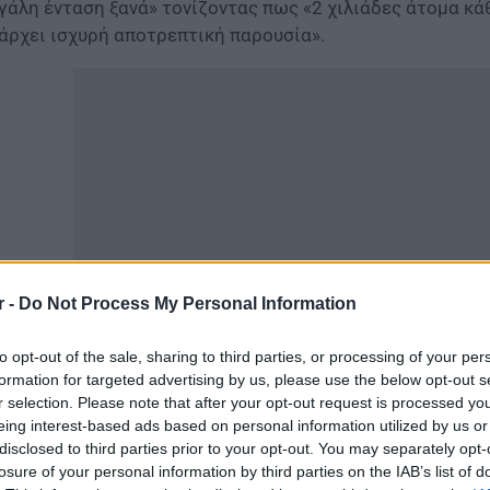
γάλη ένταση ξανά» τονίζοντας πως «2 χιλιάδες άτομα κ
άρχει ισχυρή αποτρεπτική παρουσία».
r -
Do Not Process My Personal Information
to opt-out of the sale, sharing to third parties, or processing of your per
ως ανέφερε «τα σύνορα θα ενισχυθούν με επιπλέον 250 
formation for targeted advertising by us, please use the below opt-out s
τείνεται σε όλο το μήκος του ποταμού».
r selection. Please note that after your opt-out request is processed y
eing interest-based ads based on personal information utilized by us or
αφορικά με την ανακοίνωση της ΜΚΟ «Human Rights 360°»
disclosed to third parties prior to your opt-out. You may separately opt-
ρο, όπου εντοπίστηκαν οι 38 πρόσφυγες βρισκόταν επί ε
losure of your personal information by third parties on the IAB’s list of