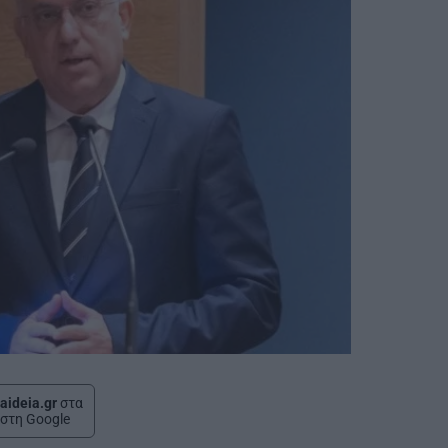
aideia.gr
στα
στη Google