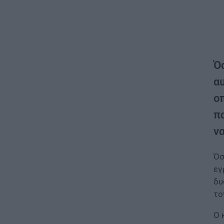
Ό
α
ο
π
ν
Όσ
εγ
δυ
το
Ο 