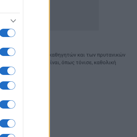
α των φοιτητών, των καθηγητών και των πρυτανικών
ων πανεπιστημίων είναι, όπως τόνισε, καθολική