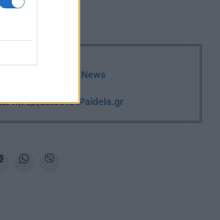
deia.gr στο Google News
iPaideia.gr
και την εργασία στο