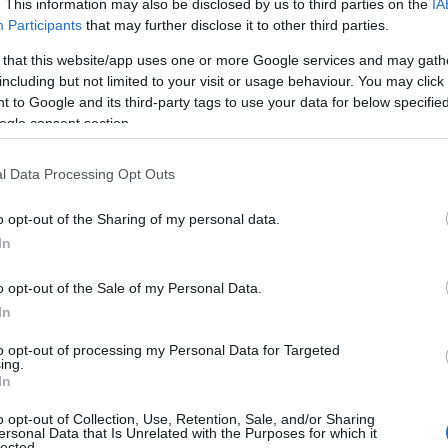
. This information may also be disclosed by us to third parties on the
IA
ίπρας οφείλει μία μεγάλη συγγνώμη – όχι στην κυβέρνησ
Participants
that may further disclose it to other third parties.
ι όλη την προσπάθεια που κάνουν καθημερινά».
 that this website/app uses one or more Google services and may gath
ον αφορά την αστυνομική παρουσία στα πανεπιστήμια κα
including but not limited to your visit or usage behaviour. You may click 
οστασίας Πανεπιστημιακών Ιδρυμάτων (Ο.Π.Π.Ι.) που είχε 
 to Google and its third-party tags to use your data for below specifi
ogle consent section.
ναι εκεί για την αντιμετώπιση φαινομένων εμπορίου ναρκ
ρανόμων φαινομένων» ενώ τόνισε πως «καμία σχέση δεν θ
l Data Processing Opt Outs
ινωνικές σχέσεις των φοιτητών», υπογραμμίζοντας πως «
νεπιστήμια της χώρας».
o opt-out of the Sharing of my personal data.
ετικά με τις αντιδράσεις που προκλήθηκαν για την παρο
In
Υπουργός ξεκαθάρισε πως «ο ρόλος των Ο.Π.Π.Ι είναι προ
o opt-out of the Sale of my Personal Data.
ρουν οπλισμό, μέχρι έως ότου υπάρξει πλήρης εφαρμογή 
In
υς από άλλες δυνάμεις της ΕΛ.ΑΣ».
to opt-out of processing my Personal Data for Targeted
ing.
In
o opt-out of Collection, Use, Retention, Sale, and/or Sharing
ersonal Data that Is Unrelated with the Purposes for which it
lected.