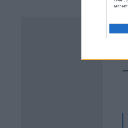
ακινήτων – Στο μικροσκόπιο
authenti
τα πιστοποιητικά ΕΝΦΙΑ
05.08.2026 - 14:40
ΕΙΔΗΣΕΙΣ
Σχολή Μονίμων
Υπαξιωματικών Αεροπορίας:
Πρόσκληση κατάταξης
εισακτέων
05.08.2026 - 14:22
ΠΑΙΔΕΙΑ
Υπουργείο Παιδείας: Σε διαρκή
παρακολούθηση η κατάσταση
στα σχολεία των πυρόπληκτων
περιοχών
05.08.2026 - 13:29
ΕΙΔΗΣΕΙΣ
Επίδομα έως 500 ευρώ τον