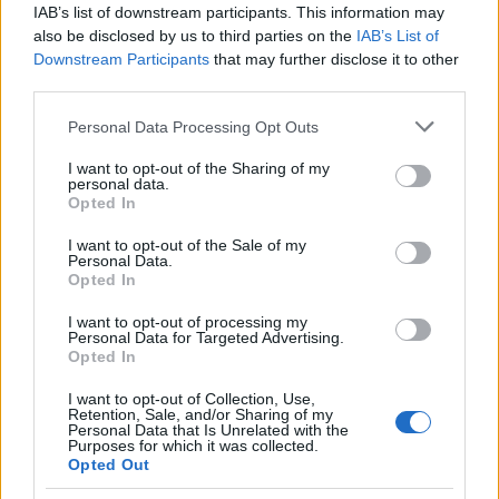
κόπτεται η κυβέρνηση για την ασφάλεια, για ποιο λόγο
IAB’s list of downstream participants. This information may
άφησε το ΕΜΠ με μόλις 36 φύλακες; Για να
also be disclosed by us to third parties on the
IAB’s List of
μπαινοβγαίνουν τα εγκληματικά κυκλώματα;
Downstream Participants
that may further disclose it to other
third parties.
– δεν είδαν ούτε άκουσαν τα αιτήματα των φοιτητών για
Please note that this website/app uses one or more Google
Personal Data Processing Opt Outs
μόνιμο προσωπικό φύλαξης, συντήρησης, καθαριότητας
services and may gather and store information including but
στην εστία, για επαρκή φωτισμό, για ανακαίνιση και
not limited to your visit or usage behaviour. You may click to
I want to opt-out of the Sharing of my
ανθρώπινες συνθήκες διαβίωσης των οικότροφων;
personal data.
grant or deny consent to Google and its third-party tags to
Opted In
use your data for below specified purposes in below Google
– δεν ήξεραν ότι το νομοθετικό πλαίσιο που υπάρχει
consent section.
I want to opt-out of the Sale of my
εδώ και χρόνια μπορεί να αντιμετωπίσει τη δράση
Personal Data.
ναρκεμπόρων και άλλες εγκληματικές πράξεις; Γιατί οι
Opted In
κυβερνήσεις επιλέγουν να μην τις αντιμετωπίζουν,
I want to opt-out of processing my
αντίθετα τις αξιοποιούν για να τσουβαλιάσουν και να
Personal Data for Targeted Advertising.
Opted In
συκοφαντήσουν το φοιτητικό κίνημα και να
δημιουργήσουν συνειρμούς για την αναγκαιότητα της
I want to opt-out of Collection, Use,
πανεπιστημιακής αστυνομίας και της έντασης της
Retention, Sale, and/or Sharing of my
Personal Data that Is Unrelated with the
καταστολής.
Purposes for which it was collected.
Opted Out