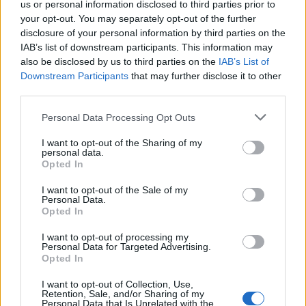
us or personal information disclosed to third parties prior to
your opt-out. You may separately opt-out of the further
disclosure of your personal information by third parties on the
IAB’s list of downstream participants. This information may
also be disclosed by us to third parties on the
IAB’s List of
Downstream Participants
that may further disclose it to other
third parties.
Please note that this website/app uses one or more Google
Personal Data Processing Opt Outs
services and may gather and store information including but
not limited to your visit or usage behaviour. You may click to
I want to opt-out of the Sharing of my
personal data.
Ακολουθείστε το iPaideia.gr στο Go
grant or deny consent to Google and its third-party tags to
Opted In
use your data for below specified purposes in below Google
Ειδήσεις
Tελευταίες
για την Παιδεία και την εργασ
consent section.
I want to opt-out of the Sale of my
Personal Data.
Opted In
I want to opt-out of processing my
Personal Data for Targeted Advertising.
Opted In
I want to opt-out of Collection, Use,
Retention, Sale, and/or Sharing of my
Personal Data that Is Unrelated with the