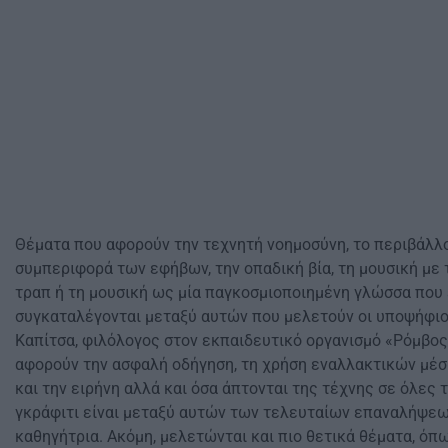
Θέµατα που αφορούν την τεχνητή νοηµοσύνη, το περιβάλλο
συµπεριφορά των εφήβων, την οπαδική βία, τη µουσική µε 
τραπ ή τη µουσική ως µία παγκοσµιοποιηµένη γλώσσα που
συγκαταλέγονται µεταξύ αυτών που µελετούν οι υποψήφιοι
Καπίτσα, φιλόλογος στον εκπαιδευτικό οργανισµό «Ρόµβος
αφορούν την ασφαλή οδήγηση, τη χρήση εναλλακτικών µέ
και την ειρήνη αλλά και όσα άπτονται της τέχνης σε όλες 
γκράφιτι είναι µεταξύ αυτών των τελευταίων επαναλήψεω
καθηγήτρια. Ακόµη, µελετώνται και πιο θετικά θέµατα, όπως