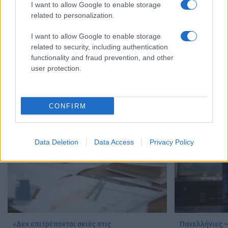
I want to allow Google to enable storage
related to personalization.
I want to allow Google to enable storage
related to security, including authentication
Πανελλήνιες: Προβληματισμοί για τη
Αλλαγές στις 
functionality and fraud prevention, and other
βαθμολόγηση, το 10% και το Εθνικό
Υπουργείο Τρι
user protection.
Απολυτήριο
εξήγγειλε ο Τ
03/08/2026 - 12:00
17/07/2026 - 09:
CONFIRM
Data Deletion
Data Access
Privacy Policy
«Δεν επιτρέπονται σκιές στις
Πανελλήνιες –