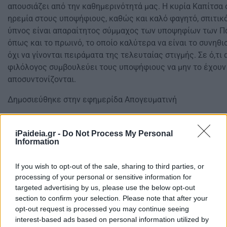
απουσιάζει από την καθηµερινότητά µας. Η κυρία Καπίτσα 
ηρεµία στους υποψήφιους, καθώς και καλό φαγητό, σπιτικό
ύπνος είναι απαραίτητος σύµµαχος των υποψηφίων των Π
όπως και το πρωινό, το οποίο καλύτερα να είναι το συνηθι
όχι να γίνονται πειράµατα της τελευταίας στιγµής. Σε ό,τι
φιλόλογος συµβουλεύει τους υποψήφιους να µην το έχουν 
αποσυντονίζονται.
Δημοσιεύθηκε στην εφημερίδα Απογευματινή
Δείτε επίσης
Πανελλήνιες 2025: Οι έξυπνες επιλογές στο
βγαίνουν οι βαθμοί, τι θα γίνει με τις βάσεις
iPaideia.gr -
Do Not Process My Personal
Information
If you wish to opt-out of the sale, sharing to third parties, or
processing of your personal or sensitive information for
targeted advertising by us, please use the below opt-out
section to confirm your selection. Please note that after your
opt-out request is processed you may continue seeing
interest-based ads based on personal information utilized by