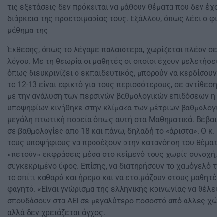
τις εξετάσεις δεν πρόκειται να μάθουν θέματα που δεν έχο
διάρκεια της προετοιμασίας τους. Εξάλλου, όπως λέει ο 
μάθημα της
Έκθεσης, όπως το λέγαμε παλαιότερα, χωρίζεται πλέον σ
λόγου. Με τη θεωρία οι μαθητές οι οποίοι έχουν μελετήσει
όπως διευκρινίζει ο εκπαιδευτικός, μπορούν να κερδίσουν
το 12-13 είναι εφικτό για τους περισσότερους, σε αντίθε
με την ανάλυση των περσινών βαθμολογικών επιδόσεων η
υποψηφίων κινήθηκε στην κλίμακα των μέτριων βαθμολογι
μεγάλη πτωτική πορεία όπως αυτή στα Μαθηματικά. Βέβαια
σε βαθμολογίες από 18 και πάνω, δηλαδή το «άριστα». Ο 
τους υποψήφιους να προσέξουν στην κατανόηση του θέματο
«πετούν» εκφράσεις μέσα στο κείμενό τους χωρίς συνοχή,
συγκεκριμένο ύφος. Επίσης, να διατηρήσουν το χαμόγελό τ
το σπίτι καθαρό και ήρεμο και να ετοιμάζουν στους μαθητ
φαγητό. «Είναι γνώρισµα της ελληνικής κοινωνίας να θέλει
σπουδάσουν στα ΑΕΙ σε µεγαλύτερο ποσοστό από άλλες χώρ
αλλά δεν χρειάζεται άγχος.