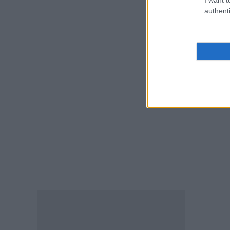
07.08.2026 - 14:30
authenti
ΠΑΙΔΕΙΑ
Παιδικοί σταθμοί ΕΣΠΑ 2026 –
2027: Δείτε πότε αναμένονται
τα προσωρινά αποτελέσματα
για τα voucher
07.08.2026 - 13:52
ΑΣ
ΕΙΔΗΣΕΙΣ
Ιός Δυτικού Νείλου: Στο
«κόκκινο» φέτος η Αττική –
Πώς μεταδίδεται, ποια είναι τα
συμπτώματα, ποια είναι τα
μέτρα προστασίας
07.08.2026 - 13:19
ΕΙΔΗΣΕΙΣ
Διαβατήρια: Ποιά είναι τα
ισχυρότερα και ποια τα