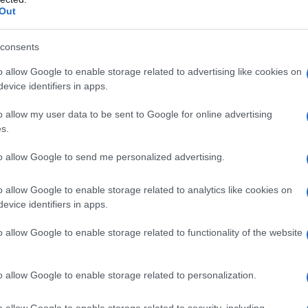
Out
consents
o allow Google to enable storage related to advertising like cookies on
evice identifiers in apps.
o allow my user data to be sent to Google for online advertising
s.
προθεσμία υποβολής της
εκτυπωμένης μορφής της
to allow Google to send me personalized advertising.
καιολογητικά λήγει με την πάροδο της
22ας Ιανουαρίου 
ΕΠ: Έρχεται προκήρυξη για 633 μόνιμες θέσεις σε σωφ
o allow Google to enable storage related to analytics like cookies on
evice identifiers in apps.
ΕΠ: Ανάρτηση πίνακα αποκλειομένων της προκήρυξης 
o allow Google to enable storage related to functionality of the website
o allow Google to enable storage related to personalization.
o allow Google to enable storage related to security, including