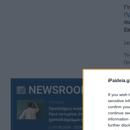
Γ
Π
σ
Εκ
{a
Το
Γρ
iPaideia.g
NEWSROOM
If you wish 
sensitive in
ΠΑΙΔΕΙΑ
confirm you
Προσλήψεις αναπληρωτών:
continue se
Ποιό εκτιμάται ότι θα είναι το
information 
χρονοδιάγραμμα για φέτος
further disc
07.08.2026 - 20:00