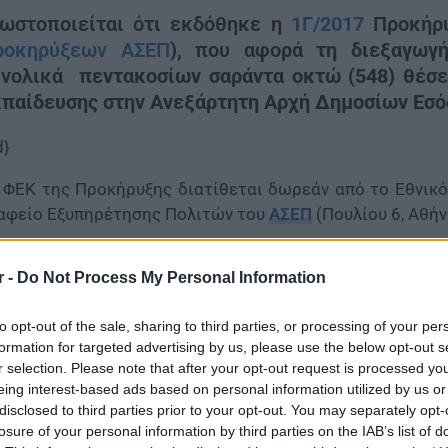
νωστοποιείται ότι εκδόθηκε η
1Γ/2017
Προκήρ
ροκηρύξεων ΑΣΕΠ
),
που αφορά
τη διεξαγωγ
υνολικά
πεντακοσίων σαράντα οκτώ (548) θέσ
παίδευσης στην Ανεξάρτητη Αρχή Δημοσίων Εσόδ
d}
 ΦΕΚ της Προκήρυξης διατίθεται δωρεάν από το Εθνικό
αφείο Εξυπηρέτησης Πολιτών του
ΑΣΕΠ
(Πουλίου 6, Αθήν
r -
Do Not Process My Personal Information
to opt-out of the sale, sharing to third parties, or processing of your per
formation for targeted advertising by us, please use the below opt-out s
r selection. Please note that after your opt-out request is processed y
eing interest-based ads based on personal information utilized by us or
disclosed to third parties prior to your opt-out. You may separately opt-
losure of your personal information by third parties on the IAB’s list of