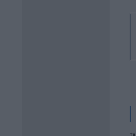
ασθενέστερα στον κόσμο το
2026
07.08.2026 - 12:42
ΠΑΙΔΕΙΑ
«Πυρά» κατά Ζαχαράκη για
τους διορισμούς
εκπαιδευτικών: «Αγνοεί την
ευρωπαϊκή καταδίκη και
διαιωνίζει το καθεστώς των
αναπληρωτών»
07.08.2026 - 12:10
ΠΑΙΔΕΙΑ
Σχολεία: Χωρίς
Δευτεροβάθμια Δομή Ειδικής
Αγωγής η Αίγινα – Τι απαντά το
Υπουργείο Εσωτερικών
07.08.2026 - 11:25
TA