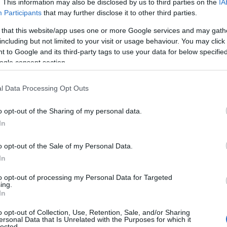
. This information may also be disclosed by us to third parties on the
IA
Participants
that may further disclose it to other third parties.
 that this website/app uses one or more Google services and may gath
 υποψήφιοι πρέπει να συμπληρώσουν και να υποβάλουν 
including but not limited to your visit or usage behaviour. You may click 
ηγίες που παρέχονται στην Προκήρυξη (Παράρτημα Ζ΄).
 to Google and its third-party tags to use your data for below specifi
ogle consent section.
 προθεσμία υποβολής των
ηλεκτρονικών αιτήσε
18
ημέρα
Τετάρτη
και λήγει στις
18 Ιανουαρίου 2018
, 
l Data Processing Opt Outs
 υπογεγραμμένη
εκτυπωμένη μορφή
της ηλεκτρονικ
o opt-out of the Sharing of my personal data.
καιολογητικά υποβάλλονται στο ΑΣΕΠ ταχυδρομικά με συ
In
ΑΣΕΠ
o opt-out of the Sale of my Personal Data.
Αίτηση για την Προκ
In
Τ.Θ. 143
Αθήνα Τ.Κ. 
to opt-out of processing my Personal Data for Targeted
ing.
In
o opt-out of Collection, Use, Retention, Sale, and/or Sharing
ersonal Data that Is Unrelated with the Purposes for which it
lected.