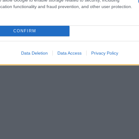
cation functionality and fraud prevention, and other user protection.
CONFIRM
Data Deletion
Data Access
Privacy Policy
ΕΠ: Tα ΦΕΚ των προκηρύξεων 16Κ/2017 και 1Γ/2017 – 