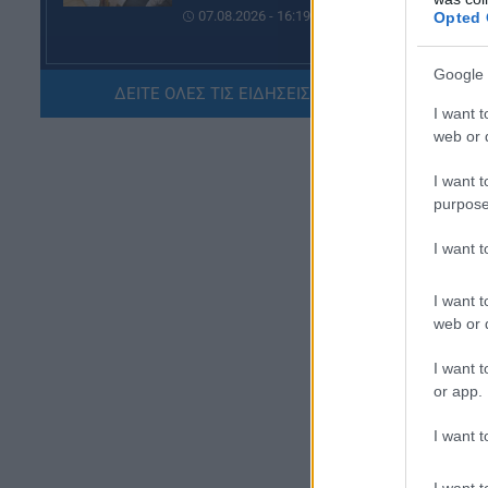
07.08.2026 - 16:19
Opted 
ΠΑΙΔΕΙΑ
Google 
ΔΕΙΤΕ ΟΛΕΣ ΤΙΣ ΕΙΔΗΣΕΙΣ ΕΔΩ »
ΝΕΟ φοιτητικό επίδομα: Για
I want t
ποιούς φοιτητές
web or d
07.08.2026 - 15:54
I want t
ΠΑΙΔΕΙΑ
purpose
Τεχνητή Νοημοσύνη στα
Η 
σχολεία: Οι νέοι κανόνες για
I want 
δι
μαθητές και εκπαιδευτικούς –
Τι απαγορεύεται
ΑΣ
I want t
07.08.2026 - 15:45
web or d
ΑΣ
I want t
ΕΙΔΗΣΕΙΣ
or app.
Δεκαπενταύγουστος 2026:
Πώς αμείβονται όσοι
εργαστούν – Τι ισχύει για
I want t
πενθήμερο, εξαήμερο και
άδεια
I want t