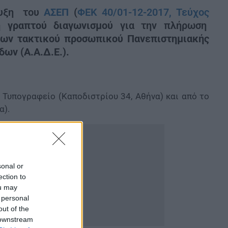
υξη του
ΑΣΕΠ
(
ΦΕΚ 40/01-12-2017, Τεύχος
ή γραπτού διαγωνισμού
για την πλήρωση
εων τακτικού προσωπικού Πανεπιστημιακής
ων (Α.Α.Δ.Ε.).
 Τυπογραφείο (Καποδιστρίου 34, Αθήνα) και από το
α).
sonal or
ection to
ou may
 personal
out of the
 downstream