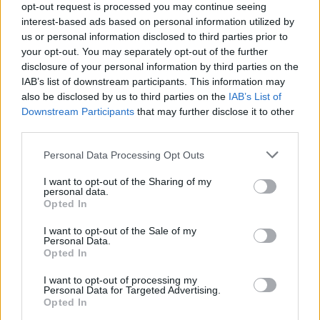
opt-out request is processed you may continue seeing
interest-based ads based on personal information utilized by
us or personal information disclosed to third parties prior to
your opt-out. You may separately opt-out of the further
disclosure of your personal information by third parties on the
IAB’s list of downstream participants. This information may
also be disclosed by us to third parties on the
IAB’s List of
Downstream Participants
that may further disclose it to other
third parties.
Please note that this website/app uses one or more Google
Personal Data Processing Opt Outs
services and may gather and store information including but
not limited to your visit or usage behaviour. You may click to
I want to opt-out of the Sharing of my
personal data.
grant or deny consent to Google and its third-party tags to
Opted In
use your data for below specified purposes in below Google
consent section.
I want to opt-out of the Sale of my
Personal Data.
Opted In
Ακολουθείστε το iPaideia.gr στο Go
I want to opt-out of processing my
Ειδήσεις
Tελευταίες
για την Παιδεία και την εργασ
Personal Data for Targeted Advertising.
Opted In