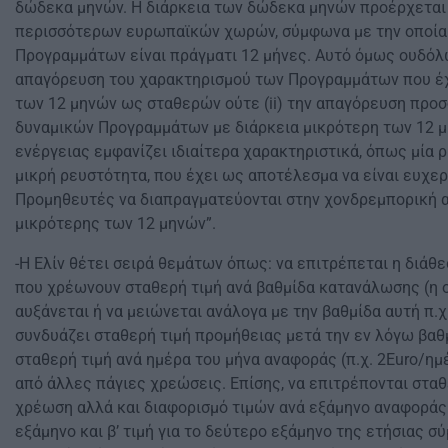
δώδεκα μηνών. Η διάρκεια των δώδεκα μηνών προέρχεται
περισσότερων ευρωπαϊκών χωρών, σύμφωνα με την οποία 
Προγραμμάτων είναι πράγματι 12 μήνες. Αυτό όμως ουδόλω
απαγόρευση του χαρακτηρισμού των Προγραμμάτων που έχ
των 12 μηνών ως σταθερών ούτε (ii) την απαγόρευση προ
δυναμικών Προγραμμάτων με διάρκεια μικρότερη των 12 μ
ενέργειας εμφανίζει ιδιαίτερα χαρακτηριστικά, όπως μία 
μικρή ρευστότητα, που έχει ως αποτέλεσμα να είναι ευχερ
Προμηθευτές να διαπραγματεύονται στην χονδρεμπορική α
μικρότερης των 12 μηνών”.
-Η Ελίν θέτει σειρά θεμάτων όπως: να επιτρέπεται η διάθ
που χρέωνουν σταθερή τιμή ανά βαθμίδα κατανάλωσης (η ο
αυξάνεται ή να μειώνεται ανάλογα με την βαθμίδα αυτή π.χ
συνδυάζει σταθερή τιμή προμήθειας μετά την εν λόγω βαθ
σταθερή τιμή ανά ημέρα του μήνα αναφοράς (π.χ. 2Euro/ημ
από άλλες πάγιες χρεώσεις. Επίσης, να επιτρέπονται στα
χρέωση αλλά και διαφορισμό τιμών ανά εξάμηνο αναφοράς (
εξάμηνο και β’ τιμή για το δεύτερο εξάμηνο της ετήσιας σύ