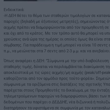
Ενδεικτικά:
-Η ΔΕΗ θέτει το θέμα των σταθερών τιμολογίων σε καταν
παροχές (δηλαδή με έξυπνους μετρητές), σημειώνοντας ότ
αιχμής πρέπει να διαμορφώνονται από τον προμηθευτή σε
και όχι από το κράτος. Με τον τρόπο αυτό θα μπορεί να υ
χρεώσεις ανά ώρα της ημέρας οι οποίες όμως θα είναι στα
σύμβασης. Για παράδειγμα η τιμή μπορεί να είναι 10 σεντς
π.μ., να μειώνεται στα 7 σεντς από 2-3 μ.μ. και να ανεβαίνει
Όπως αναφέρει η ΔΕΗ: “Σύμφωνα με την υπό διαβούλευση δ
σταθερής τιμής, δύναται να περιλαμβάνεται διακύμανση τη
αποκλειστικά με τις ώρες αιχμής/μη αιχμής (peak/off-pea
καθορίζονται από τον αρμόδιο προς τούτο φορέα». Σημει
σύμφωνα με τα οριζόμενα στις διατάξεις της σχετικής Υ
παρέχεται στους Προμηθευτές το δικαίωμα, με την ένταξ
τηλεμετρούμενων παροχών να διαμορφώσουν, βάσει των 
δεδομένων που παρέχει ο ΔΕΔΔΗΕ, νέα διζωνικά ή πολυζων
διατηρήσουν τα υφιστάμενα σε συμφωνία με τον καταναλω