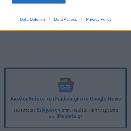
Data Deletion
Data Access
Privacy Policy
Ακολουθείστε το iPaideia.gr στο Google News
Ειδήσεις
Tελευταίες
για την Παιδεία και την εργασία
iPaideia.gr
στο