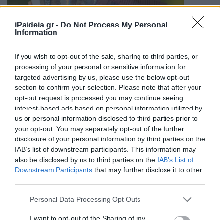
iPaideia.gr -
Do Not Process My Personal
Information
If you wish to opt-out of the sale, sharing to third parties, or
processing of your personal or sensitive information for
targeted advertising by us, please use the below opt-out
section to confirm your selection. Please note that after your
Με την κυβέρνηση να πανηγυρίζει για τα πλεονάσματα
opt-out request is processed you may continue seeing
και την ανάπτυξη της οικονομίας, χωρίς όμως να
interest-based ads based on personal information utilized by
προχωρά σε ουσιαστικά μέτρα στήριξης των πιο
us or personal information disclosed to third parties prior to
ευάλωτων, το ΕΝΔΙΣΥ επισημαίνει ότι η ελληνική
your opt-out. You may separately opt-out of the further
Δικαιοσύνη αποτελεί τον μοναδικό δρόμο για τη
disclosure of your personal information by third parties on the
IAB’s list of downstream participants. This information may
διεκδίκηση αυτονόητων δικαιωμάτων. Παράλληλα,
also be disclosed by us to third parties on the
IAB’s List of
υπογραμμίζει την ανάγκη για πολιτική απόφαση που θα
Downstream Participants
that may further disclose it to other
έπρεπε ήδη να είχε επαναφέρει τις συντάξεις,
third parties.
τονίζοντας την έλλειψη κοινωνικής ευαισθησίας από
την πλευρά της κυβέρνησης.
Please note that this website/app uses one or more Google
Personal Data Processing Opt Outs
services and may gather and store information including but
not limited to your visit or usage behaviour. You may click to
I want to opt-out of the Sharing of my