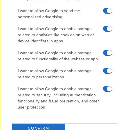
I want to allow Google to send me
personalized advertising.
I want to allow Google to enable storage
related to analytics like cookies on web or
device identifiers in apps.
Υπενθυμίζεται ότι παρόμοιες διεκδικήσεις έχουν γίνει
I want to allow Google to enable storage
από δημόσιους υπαλλήλους και την ΑΔΕΔΥ, με σχετικές
related to functionality of the website or app.
υποθέσεις να εκδικάζονται ως πρότυπες δίκες. Το
αποτέλεσμα αυτών των νομικών ενεργειών αναμένεται
I want to allow Google to enable storage
με μεγάλο ενδιαφέρον, καθώς μπορεί να επηρεάσει
related to personalization.
συνολικά το μέλλον των διεκδικήσεων των
συνταξιούχων και των εργαζομένων.
I want to allow Google to enable storage
related to security, including authentication
Δείτε επίσης
«Θρίλερ» με το επίδομα ανεργίας ΔΥΠΑ:
functionality and fraud prevention, and other
user protection.
Κόβεται σε 300.000 δικαιούχους
CONFIRM