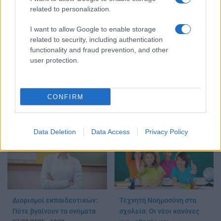
related to personalization.
Στην Κατηγορία:
ΠΑΙΔΕΙΑ
I want to allow Google to enable storage
related to security, including authentication
2013
2014
ΡΥΘΜΙΣΕΙΣ
ΣΧΟΛΕΙΑ
TAGS:
functionality and fraud prevention, and other
user protection.
ΔΙΑΒΑΣΤΕ ΑΚΟΜΑ
CONFIRM
Data Deletion
Data Access
Privacy Policy
Διορισμοί εκπαιδευτικών:
Τεχνητή Νοημοσύνη στα
Πότε βγαίνουν τα ονόματα
σχολεία: Οι νέοι κανόνες