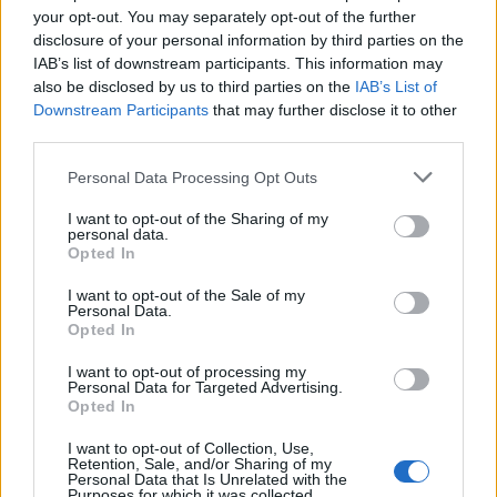
your opt-out. You may separately opt-out of the further
disclosure of your personal information by third parties on the
IAB’s list of downstream participants. This information may
also be disclosed by us to third parties on the
IAB’s List of
Downstream Participants
that may further disclose it to other
third parties.
Please note that this website/app uses one or more Google
Personal Data Processing Opt Outs
services and may gather and store information including but
Η ανακοίνωση της Δ.Ε.Π.ΠΣ. είναι αναρτημένη
εδώ
.
not limited to your visit or usage behaviour. You may click to
I want to opt-out of the Sharing of my
personal data.
grant or deny consent to Google and its third-party tags to
Opted In
Για το Δελτίο Τύπου πατήστε
εδώ
.
use your data for below specified purposes in below Google
consent section.
I want to opt-out of the Sale of my
Personal Data.
Opted In
I want to opt-out of processing my
Personal Data for Targeted Advertising.
Opted In
I want to opt-out of Collection, Use,
Retention, Sale, and/or Sharing of my
Personal Data that Is Unrelated with the
Purposes for which it was collected.