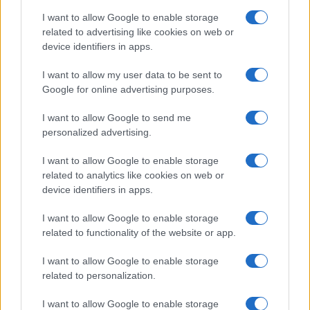
μόνιμη καθημερινή βάση ο αριθμός των παιδιών είναι
μικρότερος του 15, τότε θα μπορούν να λειτουργούν σε
I want to allow Google to enable storage
related to advertising like cookies on web or
καθημερινή βάση.
device identifiers in apps.
Το εκπαιδευτικό προσωπικό πρέπει να λαμβάνει μέτρα
I want to allow my user data to be sent to
για την τήρηση της προβλεπόμενης απόστασης του 1,5
Google for online advertising purposes.
μέτρου, στο πλαίσιο του εφικτού και με δεδομένη την
ιδιαιτερότητα της ηλικίας των παιδιών, που ασφαλώς
I want to allow Google to send me
είναι πολύ πιο δύσκολο να πειθαρχήσουν, από ό,τι οι
personalized advertising.
μεγαλύτεροι μαθητές. Σύμφωνα με την επιτροπή των
I want to allow Google to enable storage
ειδικών, ισχύουν και εδώ ακριβώς τα ίδια και για τους
related to analytics like cookies on web or
ιδιωτικούς παιδικούς σταθμούς, που μπορεί να ανοίξουν,
device identifiers in apps.
όσον αφορά τους κανόνες λειτουργίας. Έχει ληφθεί
ιδιαίτερη μέριμνα για την προμήθεια των κατάλληλων
I want to allow Google to enable storage
αντισηπτικών και ειδών καθαριότητας για όλες τις
related to functionality of the website or app.
αίθουσες, σύμφωνα με τις οδηγίες που έχουν δοθεί. Και
η προμήθεια των ειδών αυτών γίνεται από τους Δήμους
I want to allow Google to enable storage
related to personalization.
για τους δημοτικούς παιδικούς, βρεφικούς και
βρεφονηπιακούς σταθμούς.
I want to allow Google to enable storage