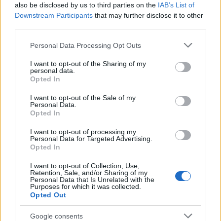
also be disclosed by us to third parties on the
IAB’s List of
Downstream Participants
that may further disclose it to other
third parties.
Please note that this website/app uses one or more Google
Personal Data Processing Opt Outs
services and may gather and store information including but
Ερχόμαστε, με τη σειρά μας, σήμερα, να ανακοινώσουμε
not limited to your visit or usage behaviour. You may click to
I want to opt-out of the Sharing of my
τα μέτρα που αφορούν τη λειτουργία των παιδικών και
personal data.
grant or deny consent to Google and its third-party tags to
Opted In
βρεφικών σταθμών. Όπως γνωρίζετε, στους 1.600
use your data for below specified purposes in below Google
δημοτικούς παιδικούς και βρεφικούς σταθμούς, που
consent section.
I want to opt-out of the Sale of my
υπάρχουν σε ολόκληρη τη χώρα, φιλοξενούνται περίπου
Personal Data.
Opted In
90.000 παιδιά. Από την 1η Ιουνίου 2020, ανοίγουν
κανονικά, μαζί με τα δημοτικά σχολεία και τα
I want to opt-out of processing my
νηπιαγωγεία της χώρας. Οι κανόνες επαναλειτουργίας
Personal Data for Targeted Advertising.
Opted In
των δημοτικών παιδικών σταθμών είναι ακριβώς οι ίδιοι
με εκείνους που ανακοίνωσε προ ολίγου η συνάδελφος
I want to opt-out of Collection, Use,
Retention, Sale, and/or Sharing of my
Υπουργός Παιδείας, κυρία Νίκη Κεραμέως για τα
Personal Data that Is Unrelated with the
δημοτικά και τα νηπιαγωγεία. Συνεπώς μιλάμε για
Purposes for which it was collected.
Opted Out
λειτουργία εκ περιτροπής σε αίθουσες που μπορούν να
υποδεχτούν έως 15 παιδιά. Εφόσον διασφαλίζεται ότι σε
Google consents