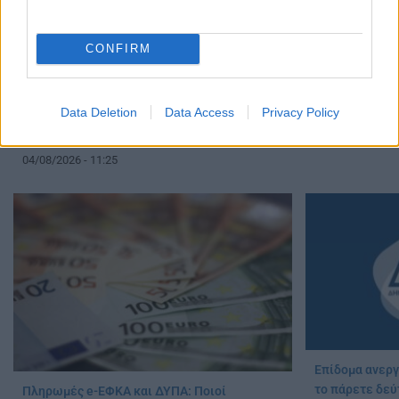
CONFIRM
ΔΥΠΑ: Αιτήσει
Οι ειδικότητες
ΔΥΠΑ: Δωρεάν ένσημα έως 5 χρόνια για
03/08/2026 - 17:
Data Deletion
Data Access
Privacy Policy
μακροχρόνια ανέργους κοντά στη σύνταξη –
Τι αλλάζει με τη νέα εγκύκλιο του e-ΕΦΚΑ
04/08/2026 - 11:25
Επίδομα ανεργ
το πάρετε δεύ
Πληρωμές e-ΕΦΚΑ και ΔΥΠΑ: Ποιοί