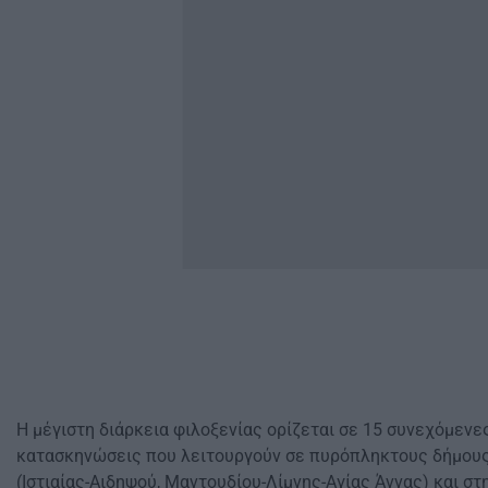
Η μέγιστη διάρκεια φιλοξενίας ορίζεται σε 15 συνεχόμενες
κατασκηνώσεις που λειτουργούν σε πυρόπληκτους δήμους
(Ιστιαίας-Αιδηψού, Μαντουδίου-Λίμνης-Αγίας Άννας) και στ