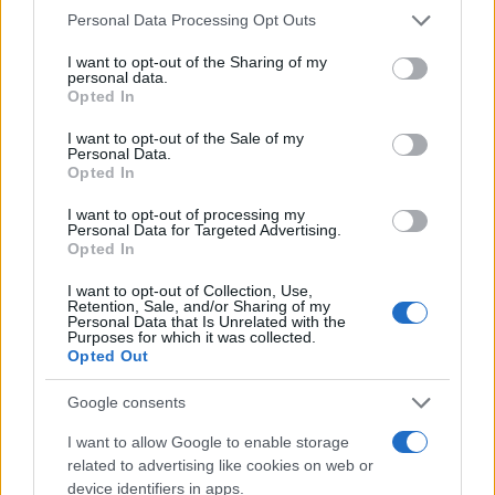
Please note that this website/app uses one or more Google
Personal Data Processing Opt Outs
services and may gather and store information including but
not limited to your visit or usage behaviour. You may click to
I want to opt-out of the Sharing of my
personal data.
grant or deny consent to Google and its third-party tags to
Opted In
use your data for below specified purposes in below Google
consent section.
I want to opt-out of the Sale of my
Personal Data.
Opted In
I want to opt-out of processing my
Personal Data for Targeted Advertising.
Στην Κατηγορία:
ΕΙΔΗΣΕΙΣ
Opted In
I want to opt-out of Collection, Use,
Retention, Sale, and/or Sharing of my
TAGS:
Personal Data that Is Unrelated with the
GOV
TOP
ΔΥΠΑ
ΔΩΡΕΑΝ ΚΑΤΑΣΚΗΝΩΣΕΙ
Purposes for which it was collected.
Opted Out
ΠΑΙΔΙΚΕΣ ΚΑΤΑΣΚΗΝΩΣΕΙΣ
Google consents
I want to allow Google to enable storage
ΔΙΑΒΑΣΤΕ ΑΚΟΜΑ
related to advertising like cookies on web or
device identifiers in apps.