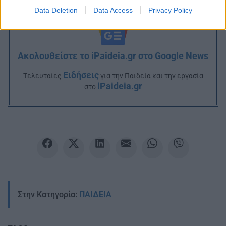
Data Deletion
Data Access
Privacy Policy
Ακολουθείστε το iPaideia.gr στο Google News
Ειδήσεις
Tελευταίες
για την Παιδεία και την εργασία
iPaideia.gr
στο
Στην Κατηγορία:
ΠΑΙΔΕΙΑ