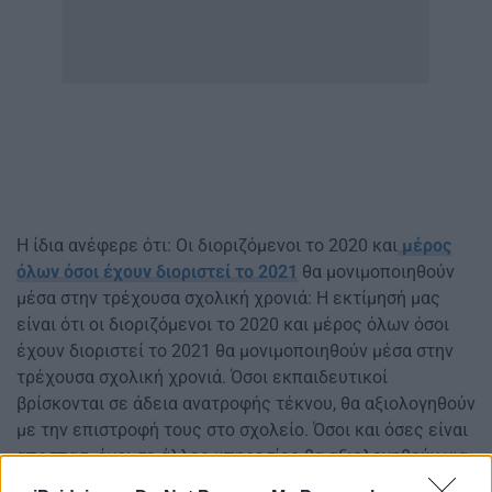
Η ίδια ανέφερε ότι: Oι διοριζόμενοι το 2020 και
μέρος
όλων όσοι έχουν διοριστεί το 2021
θα μονιμοποιηθούν
μέσα στην τρέχουσα σχολική χρονιά: Η εκτίμησή μας
είναι ότι οι διοριζόμενοι το 2020 και μέρος όλων όσοι
έχουν διοριστεί το 2021 θα μονιμοποιηθούν μέσα στην
τρέχουσα σχολική χρονιά. Όσοι εκπαιδευτικοί
βρίσκονται σε άδεια ανατροφής τέκνου, θα αξιολογηθούν
με την επιστροφή τους στο σχολείο. Όσοι και όσες είναι
αποσπασμένοι σε άλλες υπηρεσίες θα αξιολογηθούν για
το διοικητικό τους έργο και με την επιστροφή τους στην