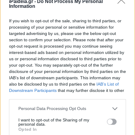
iPaideia.gr -
Do Not Process My Personal
οργανική τους θέση θα αξιολογηθούν και στο γνωστικό
Information
και στο παιδαγωγικό πεδίο.
If you wish to opt-out of the sale, sharing to third parties, or
Η μονιμοποίηση του κάθε εκπαιδευτικού όποτε κι αν
processing of your personal or sensitive information for
ολοκληρωθεί θα έχει αναδρομική ισχύ. Δηλαδή η
targeted advertising by us, please use the below opt-out
βαθμολογική και μισθολογική εξέλιξη θα ξεκινήσει από
section to confirm your selection. Please note that after your
τη συμπλήρωση της διετίας και όχι τη συμπλήρωση της
opt-out request is processed you may continue seeing
interest-based ads based on personal information utilized by
αξιολόγησής τους. Το ίδιο δεν ισχύει για όσους
us or personal information disclosed to third parties prior to
-ευτυχώς λίγους- αρνούνται την αξιολόγηση. Γι’ αυτούς ο
your opt-out. You may separately opt-out of the further
χρόνος της δοκιμής υπηρεσίας παρατείνεται μέχρις
disclosure of your personal information by third parties on the
ότου ολοκληρωθεί με επιτυχία η αξιολόγησή τους.
IAB’s list of downstream participants. This information may
Πρόκειται για τήρηση της νομιμότητας και είναι
also be disclosed by us to third parties on the
IAB’s List of
υποχρέωση όλων μας να σεβόμαστε αυτήν.
Downstream Participants
that may further disclose it to other
Αναφερόμενος στο θέμα της αξιολόγησης ο βουλευτής
third parties.
Στέφανος Παραστατίδης τόνισε: Η αξιολόγηση δεν είναι
Please note that this website/app uses one or more Google
Personal Data Processing Opt Outs
μια διαδικασία, η οποία απλά την κουνάμε ως σημαία. Την
services and may gather and store information including but
υπηρετούμε και αυτό που αναζητούμε και διεκδικούμε
not limited to your visit or usage behaviour. You may click to
I want to opt-out of the Sharing of my
personal data.
σε μια σύγχρονη δημοκρατία είναι μια δίκαιη αξιολόγηση.
grant or deny consent to Google and its third-party tags to
Opted In
use your data for below specified purposes in below Google