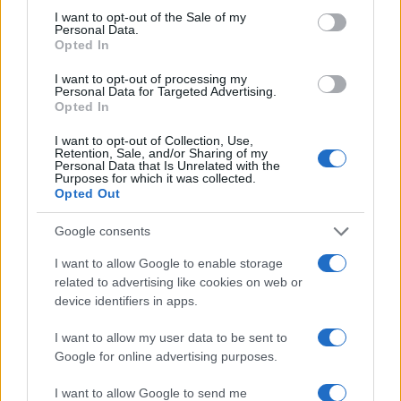
consent section.
I want to opt-out of the Sale of my
Ειδάλλως μία αξιολόγηση, η οποία είναι αποσπασματική
Personal Data.
και υποκειμενική υπονομεύει τον ίδιο τον ρόλο της
Opted In
αξιολόγησης. Άρα όταν μιλάμε για μια αξιολόγηση μιλάμε
I want to opt-out of processing my
για μία αξιολόγηση στο πεδίο της παιδείας μοντέλων,
Personal Data for Targeted Advertising.
δομών και προσώπων. Εδώ έχουμε μία δήθεν
Opted In
αξιολόγηση, από δήθεν αξιολογητές, με ένα δήθεν
I want to opt-out of Collection, Use,
χρονοδιάγραμμα. Ουσιαστικά δεν έχει τηρηθεί τίποτα
Retention, Sale, and/or Sharing of my
Personal Data that Is Unrelated with the
και το ένα και πρώτο ερώτημα που έχει πολύ, πολύ
Purposes for which it was collected.
μεγάλη σημασία είναι αν αυτή η αξιολόγηση είναι
Opted Out
επαρκής, όταν δεν έχουν καν επιλεγεί οι επόπτες
Google consents
ποιότητας, ο βασικός δηλαδή θεσμός για να μπορέσει να
συντονίσει και να προγραμματίσει αυτή τη διαδικασία.
I want to allow Google to enable storage
related to advertising like cookies on web or
Το χρονοδιάγραμμα το οποίο έχει τεθεί και η μη τήρηση
device identifiers in apps.
του; Ποιος ευθύνεται γι’ αυτό; Συζητάμε και μιλάμε για
εκπαιδευτικούς οι οποίοι μετατίθενται, γίνεται δηλαδή η
I want to allow my user data to be sent to
Google for online advertising purposes.
μετάθεσή τους και αξιολογούνται μετά από έναν άλλο
σύμβουλο εκπαίδευσης. Καταλαβαίνουμε ότι πηγαίνουμε
I want to allow Google to send me
σε άλλα πεδία, με άλλα πρόσωπα. Αυτή η αξιολόγηση