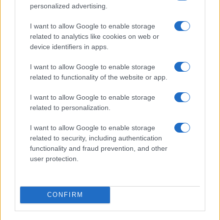
personalized advertising.
μπορεί να χαρακτηριστεί μία δίκαιη και αντικειμενική
αξιολόγηση; Άρα εγώ λέω ξανά ότι έχει πολύ, πολύ
I want to allow Google to enable storage
μεγάλη σημασία να υπηρετήσουμε και όχι να
related to analytics like cookies on web or
υπονομεύσουμε την αξιολόγηση. Όπως έλεγε και ένας
device identifiers in apps.
παλιός καλός φίλος, η αξιολόγηση φέρει αξιοκρατία και
I want to allow Google to enable storage
η αξιοκρατία φέρει δημοκρατία.
related to functionality of the website or app.
I want to allow Google to enable storage
related to personalization.
I want to allow Google to enable storage
related to security, including authentication
functionality and fraud prevention, and other
user protection.
CONFIRM