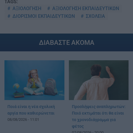
TAGS:
ΑΞΙΟΛΟΓΗΣΗ
ΑΞΙΟΛΟΓΗΣΗ ΕΚΠΑΙΔΕΥΤΙΚΩΝ
ΔΙΟΡΙΣΜΟΙ ΕΚΠΑΙΔΕΥΤΙΚΩΝ
ΣΧΟΛΕΙΑ
ΔΙΑΒΑΣΤΕ ΑΚΟΜΑ
Ποιά είναι η νέα σχολική
Προσλήψεις αναπληρωτών:
αργία που καθιερώνεται
Ποιό εκτιμάται ότι θα είναι
08/08/2026 - 11:01
το χρονοδιάγραμμα για
φέτος
07/08/2026 - 20:00