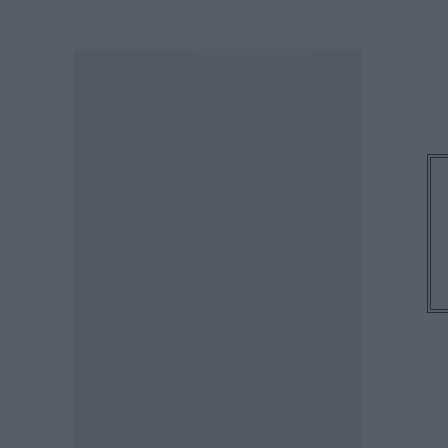
ΕΙΔΗΣΕΙΣ
Δεκαπενταύγουστος 2026:
Πώς αμείβονται όσοι
εργαστούν – Τι ισχύει για
πενθήμερο, εξαήμερο και
άδεια
07.08.2026 - 14:30
ΠΑΙΔΕΙΑ
Παιδικοί σταθμοί ΕΣΠΑ 2026 –
2027: Δείτε πότε αναμένονται
τα προσωρινά αποτελέσματα
για τα voucher
07.08.2026 - 13:52
ΕΙΔΗΣΕΙΣ
Ιός Δυτικού Νείλου: Στο
«κόκκινο» φέτος η Αττική –
Πώς μεταδίδεται, ποια είναι τα
συμπτώματα, ποια είναι τα