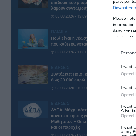
participants
επίδομα που μπορούν να
επ
Downstream 
λάβουν συνταξιούχοι
πε
08.08.2026 - 12:09
Please note
«Τ
information 
deny consent
το
ΠΑΙΔΕΙΑ
in below Go
Ποιά είναι η νέα σχολική αργία
εμ
που καθιερώνεται
πο
08.08.2026 - 11:01
Persona
I want t
ΕΙΔΗΣΕΙΣ
Opted 
Συντάξεις: Ποιοί κερδίζουν
έως 20.000 ευρώ
I want t
08.08.2026 - 10:00
Opted 
ΕΙΔΗΣΕΙΣ
I want 
ΔΥΠΑ: Μέχρι πότε μπορείτε να
Advertis
Opted 
κάνετε αιτήσεις για τις ΠΕΠΑΣ
Μαθητείας – Οι ειδικότητες
I want t
και οι παροχές
of my P
08.08.2026 - 09:03
was col