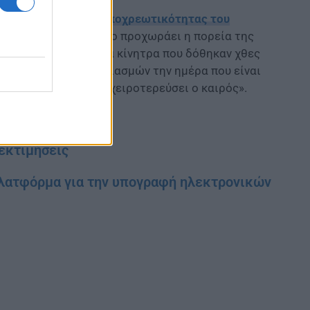
 της επέκτασης της
υποχρεωτικότητας του
ύμε το φθινόπωρο, όσο προχωράει η πορεία της
ον εμβολιασμό και τα κίνητρα που δόθηκαν χθες
εδα των 30.000 εμβολιασμών την ημέρα που είναι
χος ανοσίας
πριν να χειροτερεύσει ο καιρός».
 μάσκα για όλους
 εκτιμήσεις
 πλατφόρμα για την υπογραφή ηλεκτρονικών