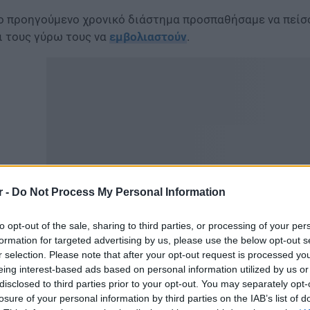
ο προηγούμενο χρονικό διάστημα προσπαθήσαμε να πείσου
ι τους γύρω τους να
εμβολιαστούν
.
r -
Do Not Process My Personal Information
to opt-out of the sale, sharing to third parties, or processing of your per
formation for targeted advertising by us, please use the below opt-out s
αν τα ποσοστά εξακολουθούν να παραμένουν στα επίπεδα
r selection. Please note that after your opt-out request is processed y
λίτες τον Αύγουστο προτίμησαν να κάνουν τις διακοπές τ
eing interest-based ads based on personal information utilized by us or
disclosed to third parties prior to your opt-out. You may separately opt-
οστατεύσουμε την οικονομική και την κοινωνική δραστηρι
losure of your personal information by third parties on the IAB’s list of
εμβολίαστοι κινδυνεύουν περισσότερο να νοσήσουν αλλά 