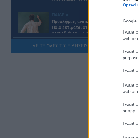
Opted 
ΠΑΙΔΕΙΑ
Google 
Προσλήψεις αναπληρωτών:
Αν
Ποιό εκτιμάται ότι θα είναι το
I want t
χρονοδιάγραμμα για φέτος
πρ
web or d
07.08.2026 - 20:00
ασ
ΔΕΙΤΕ ΟΛΕΣ ΤΙΣ ΕΙΔΗΣΕΙΣ ΕΔΩ »
υπ
I want t
ΠΑΙΔΕΙΑ
purpose
Διορισμοί εκπαιδευτικών:
Πότε βγαίνουν τα ονόματα
I want 
07.08.2026 - 19:21
I want t
web or d
ΕΙΔΗΣΕΙΣ
Ποιοί σπουδαστές θα λάβουν
I want t
επίδομα 600 ευρώ
or app.
07.08.2026 - 18:19
I want t
ΕΙΔΗΣΕΙΣ
Επίδομα έως 500 ευρώ τον
I want t