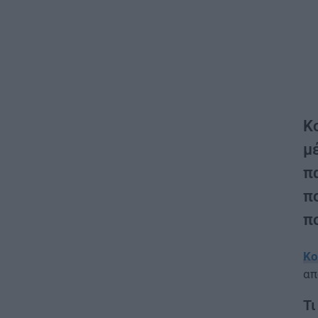
Κ
μέ
π
πο
π
Κο
απ
Τι