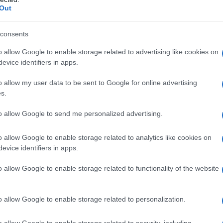
Out
consents
αφορικά με τα
σχολεία
και τα
Πανεπιστήμια
ο κ. Πέτσας 
o allow Google to enable storage related to advertising like cookies on
οχωρήσουμε έτσι, με ένα αρκετά αυξημένο ποσοστό ελέ
evice identifiers in apps.
φαλείς όταν θα επανέλθουν στις σχολικές αίθουσες τα
π
οχρεωτικότητας είναι κάτι που θα το δούμε.
o allow my user data to be sent to Google for online advertising
s.
to allow Google to send me personalized advertising.
o allow Google to enable storage related to analytics like cookies on
evice identifiers in apps.
o allow Google to enable storage related to functionality of the website
o allow Google to enable storage related to personalization.
o allow Google to enable storage related to security, including