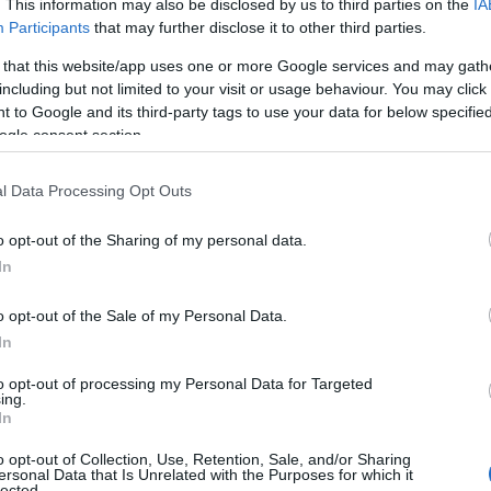
. This information may also be disclosed by us to third parties on the
IA
ιτρέπουμε την οικονομική και την κοινωνική δραστηριότ
Participants
that may further disclose it to other third parties.
ριορισμούς», δήλωσε στην ΕΡΤ ο Στέλιος Πέτσας.
 that this website/app uses one or more Google services and may gath
ο να χάσει κανείς το εισόδημά του είναι ένα πολύ ισχυρό 
including but not limited to your visit or usage behaviour. You may click 
 to Google and its third-party tags to use your data for below specifi
 άλμα που έγινε στα ποσοστά εμβολιασμούς στις μονάδε
ogle consent section.
βολιασμός να επιταχυνθεί και στο λοιπό υγειονομικό προ
σοστό, αλλά και σε άλλες κατηγορίες εργαζόμενων», συνέ
l Data Processing Opt Outs
o opt-out of the Sharing of my personal data.
In
o opt-out of the Sale of my Personal Data.
In
to opt-out of processing my Personal Data for Targeted
ing.
In
o opt-out of Collection, Use, Retention, Sale, and/or Sharing
ersonal Data that Is Unrelated with the Purposes for which it
lected.