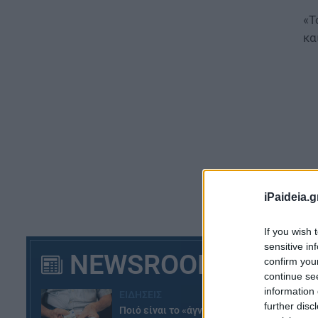
«Τ
κα
iPaideia.g
If you wish 
sensitive in
NEWSROOM
Ότ
confirm you
πο
continue se
information 
πρ
ΕΙΔΗΣΕΙΣ
further disc
αν
Ποιό είναι το «άγνωστο»