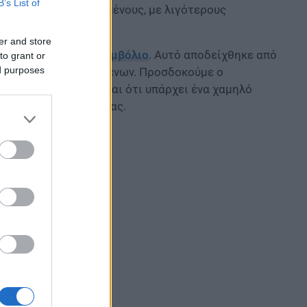
B’s List of
ητα στους εμβολιασμένους, με λιγότερους
er and store
κίνητρο να κάνει το
εμβόλιο
. Αυτό αποδείχθηκε από
to grant or
ed purposes
ς φροντίδας ηλικιωμένων. Προσδοκούμε ο
σωπικό, όπου φαίνεται ότι υπάρχει ένα χαμηλό
χισε ο Στέλιος Πέτσας.