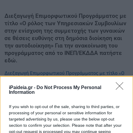
Διεξαγωγή Επιμορφωτικού Προγράμματος με
τίτλο «Ο ρόλος των Υπηρεσιακών Συμβουλίων
στην ενίσχυση της συμμετοχής των γυναικών
σε θέσεις ευθύνης στη δημόσια διοίκηση και
την αυτοδιοίκηση» Για την ανακοίνωση του
προγράμματος από το ΙΝΕΠ/ΕΚΔΔΑ πατήστε
εδώ.
Διεξαγωγή Επιμορφωτικού Προγράμματος με τίτλο «Ο
ρόλος των Υπηρεσιακών Συμβουλίων στην ενίσχυση της
συμμετοχής των γυναικών σε θέσεις ευθύνης στη
iPaideia.gr -
Do Not Process My Personal
Information
δημόσια διοίκηση και την αυτοδιοίκηση»
Για την ανακοίνωση του προγράμματος από το ΙΝΕΠ/
If you wish to opt-out of the sale, sharing to third parties, or
processing of your personal or sensitive information for
ΕΚΔΔΑ πατήστε
εδώ
.
targeted advertising by us, please use the below opt-out
section to confirm your selection. Please note that after your
opt-out request is processed you may continue seeing