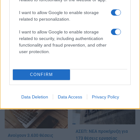
I want to allow Google to enable storage
related to personalization.
Βάσεις 2024: Η
I want to allow Google to enable storage
«ακτινογραφία» των κενών
related to security, including authentication
Πρότυπα και Πειραματικά
functionality and fraud prevention, and other
θέσεων στα ΑΕΙ
Σχολεία: Αιτήσεις για
user protection.
26/07/2024 - 21:09
εισαγωγή – Τι ισχύει για
τεστ δεξιοτήτων και κενές
θέσεις
CONFIRM
28/02/2023 - 13:07
Data Deletion
Data Access
Privacy Policy
ΑΣΕΠ: ΝΕΑ προκήρυξη για
Ανοίγουν 3.630 θέσεις
173 θέσεις εργασίας