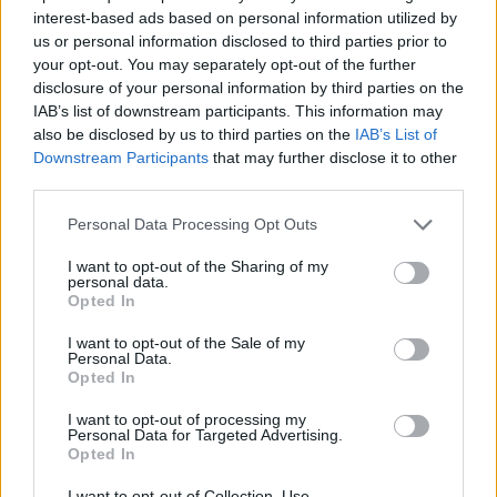
interest-based ads based on personal information utilized by
us or personal information disclosed to third parties prior to
your opt-out. You may separately opt-out of the further
disclosure of your personal information by third parties on the
IAB’s list of downstream participants. This information may
also be disclosed by us to third parties on the
IAB’s List of
Downstream Participants
that may further disclose it to other
third parties.
Please note that this website/app uses one or more Google
Personal Data Processing Opt Outs
services and may gather and store information including but
not limited to your visit or usage behaviour. You may click to
I want to opt-out of the Sharing of my
personal data.
grant or deny consent to Google and its third-party tags to
Opted In
use your data for below specified purposes in below Google
consent section.
I want to opt-out of the Sale of my
Personal Data.
Opted In
Ακολουθείστε το iPaideia.gr στο Google News
I want to opt-out of processing my
Ειδήσεις
Tελευταίες
για την Παιδεία και την εργασία
Personal Data for Targeted Advertising.
iPaideia.gr
Opted In
στο
I want to opt-out of Collection, Use,