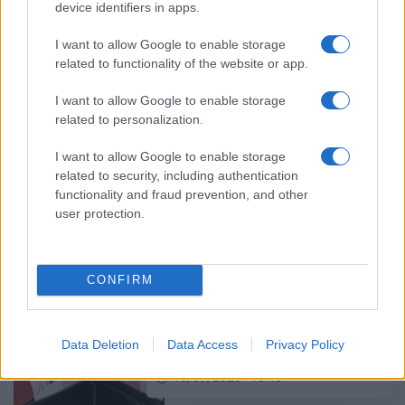
device identifiers in apps.
I want to allow Google to enable storage
related to functionality of the website or app.
Έρχεται αύξηση στο επίδομα
παιδιού; Τα ποσά που εξετάζει η
I want to allow Google to enable storage
κυβέρνηση
related to personalization.
16/07/2026 - 10:45
I want to allow Google to enable storage
related to security, including authentication
functionality and fraud prevention, and other
Επίδομα 418 ευρώ από τον
user protection.
ΟΠΕΚΑ: Ποιοι είναι οι δικαιούχοι
και οι προϋποθέσεις
10/07/2026 - 18:00
CONFIRM
Πότε και ποιοί θα λάβουν Market
Data Deletion
Data Access
Privacy Policy
Pass
10/07/2026 - 10:43