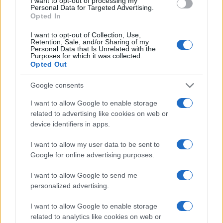
I want to opt-out of processing my
Personal Data for Targeted Advertising.
Opted In
ΟΠΕΚΑ: Παράταση στις αιτήσεις
για το βοήθημα έως 1.000 ευρώ –
I want to opt-out of Collection, Use,
Η νέα προθεσμία
Retention, Sale, and/or Sharing of my
Personal Data that Is Unrelated with the
16/07/2026 - 20:46
Purposes for which it was collected.
Opted Out
Google consents
Επίδομα θέρμανσης 2025 2026:
Αυτές είναι οι ημερομηνίες –
I want to allow Google to enable storage
κλειδιά για τις δύο τελευταίες
related to advertising like cookies on web or
πληρωμές
device identifiers in apps.
16/07/2026 - 19:40
I want to allow my user data to be sent to
Google for online advertising purposes.
Επίδομα Μετεγκατάστασης: Πότε
I want to allow Google to send me
ανοίγουν οι αιτήσεις – Ποιές
personalized advertising.
περιοχές εντάσσονται στο
πρόγραμμα
I want to allow Google to enable storage
related to analytics like cookies on web or
16/07/2026 - 12:43