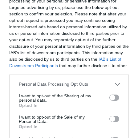
20/07/2026 - 15:30
processing of your personal or sensitive information for
targeted advertising by us, please use the below opt-out
section to confirm your selection. Please note that after your
opt-out request is processed you may continue seeing
ΟΠΕΚΑ: Επίδομα 1.000 ευρώ –
interest-based ads based on personal information utilized by
Μέχρι πότε οι αιτήσεις
us or personal information disclosed to third parties prior to
your opt-out. You may separately opt-out of the further
18/07/2026 - 20:22
disclosure of your personal information by third parties on the
IAB’s list of downstream participants. This information may
also be disclosed by us to third parties on the
IAB’s List of
Επίδομα Μετεγκατάστασης:
Downstream Participants
that may further disclose it to other
Προκαταβολή 5.000 ευρώ – Πότε
third parties.
ανοίγουν οι αιτήσεις
Please note that this website/app uses one or more Google
Personal Data Processing Opt Outs
18/07/2026 - 19:08
services and may gather and store information including but
not limited to your visit or usage behaviour. You may click to
I want to opt-out of the Sharing of my
personal data.
grant or deny consent to Google and its third-party tags to
Opted In
use your data for below specified purposes in below Google
Έρχονται αλλαγές στο επίδομα
consent section.
παιδιού; Τα σενάρια για τα ποσά
I want to opt-out of the Sale of my
Personal Data.
18/07/2026 - 09:03
Opted In