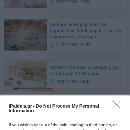
22/07/2026 - 09:36
Επίδομα γέννησης από τους
δήμους έως 3.000 ευρώ – Πώς θα
εφαρμοστεί το μέτρο
21/07/2026 - 11:31
ΟΠΕΚΑ: Κλείνουν οι αιτήσεις για
το επίδομα 1.000 ευρώ
20/07/2026 - 16:46
Φοιτητικό στεγαστικό επίδομα
iPaideia.gr -
Do Not Process My Personal
ύψους έως και 2.500 ευρώ: Ποιοι
Information
μπορούν να υποβάλουν αίτηση
και μέχρι πότε
If you wish to opt-out of the sale, sharing to third parties, or