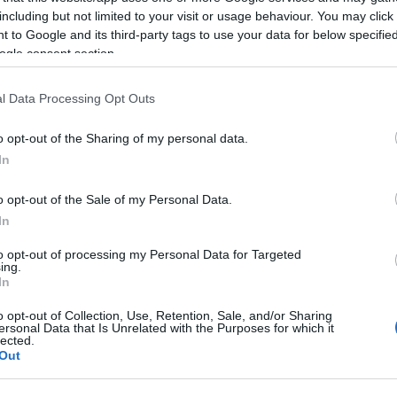
including but not limited to your visit or usage behaviour. You may click 
οσλήψεις στη Γενική και Ειδική Αγωγή με παλαι
 to Google and its third-party tags to use your data for below specifi
ogle consent section.
οσλήψεις αναπληρωτών 2019: Καταγραφή των κ
l Data Processing Opt Outs
α το θέμα των
διορισμών
μονίμων εκπαιδευτικών τόνισε 
όχος της Κυβέρνησης είναι να προχωρήσει κατά προτερα
o opt-out of the Sharing of my personal data.
μείς: της Παιδείας, της Υγείας και της Ασφάλειας.
In
η συνάντηση μετείχε και η Γενική Γραμματέας Πρωτοβάθ
o opt-out of the Sale of my Personal Data.
ίκα.
In
to opt-out of processing my Personal Data for Targeted
ing.
In
o opt-out of Collection, Use, Retention, Sale, and/or Sharing
ersonal Data that Is Unrelated with the Purposes for which it
lected.
Out