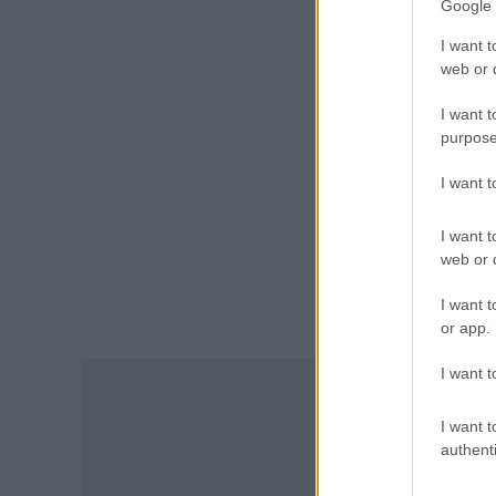
Google 
Τι απαγορεύεται
I want t
07.08.2026 - 15:45
web or d
ΕΙΔΗΣΕΙΣ
I want t
Δεκαπενταύγουστος 2026:
purpose
Πώς αμείβονται όσοι
εργαστούν – Τι ισχύει για
I want 
πενθήμερο, εξαήμερο και
άδεια
I want t
07.08.2026 - 14:30
web or d
ΠΑΙΔΕΙΑ
I want t
Παιδικοί σταθμοί ΕΣΠΑ 2026 –
or app.
2027: Δείτε πότε αναμένονται
τα προσωρινά αποτελέσματα
I want t
για τα voucher
07.08.2026 - 13:52
I want t
authenti
ΕΙΔΗΣΕΙΣ
Ιός Δυτικού Νείλου: Στο