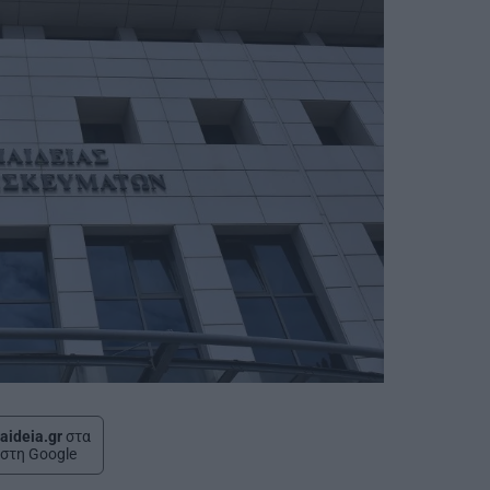
aideia.gr
στα
στη Google