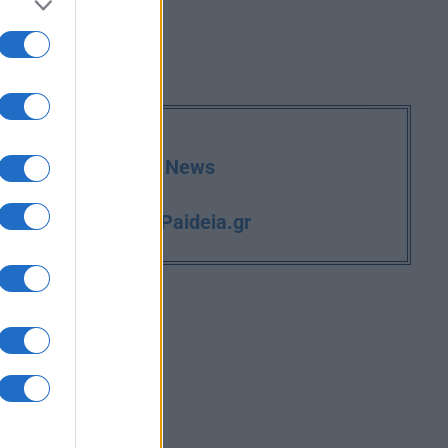
deia.gr στο Google News
iPaideia.gr
και την εργασία στο