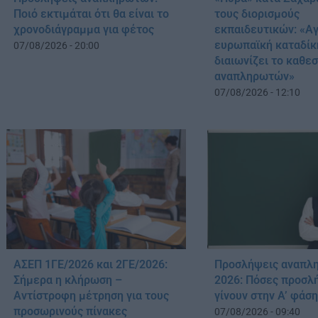
Ποιό εκτιμάται ότι θα είναι το
τους διορισμούς
χρονοδιάγραμμα για φέτος
εκπαιδευτικών: «Αγ
ευρωπαϊκή καταδίκ
07/08/2026 - 20:00
διαιωνίζει το καθε
αναπληρωτών»
07/08/2026 - 12:10
ΑΣΕΠ 1ΓΕ/2026 και 2ΓΕ/2026:
Προσλήψεις αναπλ
Σήμερα η κλήρωση –
2026: Πόσες προσλ
Αντίστροφη μέτρηση για τους
γίνουν στην Α’ φάσ
προσωρινούς πίνακες
07/08/2026 - 09:40