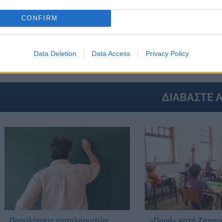
CONFIRM
GS:
ΕΙΔΙΚΗ ΑΓΩΓΗ
ΖΑΧΑΡΑΚΗ
ΚΕΝΑ
ΜΟΝΙΜΟΙ ΔΙΟ
ΠΡΟΣΛΗΨΕΙΣ ΑΝΑΠΛΗΡΩΤΩΝ
ΠΡΟΣΛΗΨΕΙΣ ΑΝΑΠΛΗΡΩ
Data Deletion
Data Access
Privacy Policy
ΔΙΑΒΑΣΤΕ 
Προσλήψεις αναπληρωτών:
«Πυρά» κατά Ζαχαρ