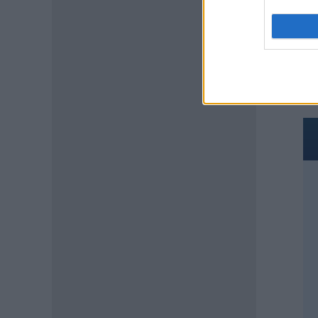
«κόκκινο» φέτος η Αττική –
Πώς μεταδίδεται, ποια είναι τα
συμπτώματα, ποια είναι τα
TA
μέτρα προστασίας
07.08.2026 - 13:19
ΕΙΔΗΣΕΙΣ
Διαβατήρια: Ποιά είναι τα
ισχυρότερα και ποια τα
ασθενέστερα στον κόσμο το
2026
07.08.2026 - 12:42
ΠΑΙΔΕΙΑ
«Πυρά» κατά Ζαχαράκη για
τους διορισμούς
εκπαιδευτικών: «Αγνοεί την
ευρωπαϊκή καταδίκη και
διαιωνίζει το καθεστώς των
αναπληρωτών»