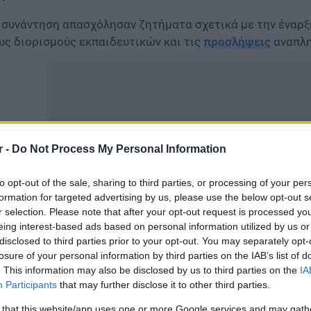
 συνάντηση απασχόλησαν ζητήματα σχετικά με την έναρξη
υς διορισμούς εκπαιδευτικών και τις
προσλήψεις
αναπλ
r -
Do Not Process My Personal Information
to opt-out of the sale, sharing to third parties, or processing of your per
formation for targeted advertising by us, please use the below opt-out s
r selection. Please note that after your opt-out request is processed y
eing interest-based ads based on personal information utilized by us or
disclosed to third parties prior to your opt-out. You may separately opt-
Υφυπουργός Παιδείας και Θρησκευμάτων
ανέφερε πως η
losure of your personal information by third parties on the IAB’s list of
. This information may also be disclosed by us to third parties on the
IA
οσλήψεις
4.500 εκπαιδευτικών στην
Ειδική Αγωγή
, με 
Participants
that may further disclose it to other third parties.
οσλήψεις αναπληρωτών 2019: Πότε αναμένονται
 that this website/app uses one or more Google services and may gath