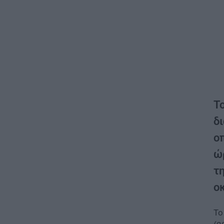
Τ
δι
ο
ώ
τ
ο
Το