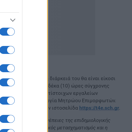
εως και η συνολική διάρκειά του θα είναι είκοσι
οίες κατανέμονται σε δέκα (10) ώρες σύγχρονης
σης, μέσω χρήσης αντίστοιχων εργαλείων
 προβλέπεται η δημιουργία Μητρώου Επιμορφωτών.
 να επισκέπτονται την ιστοσελίδα
https://t4e.sch.gr
.
δήλωσε
:
«
Παρά τις συνέπειες της επιδημιολογικής
καιρίες, όπως ο ψηφιακός μετασχηματισμός και η