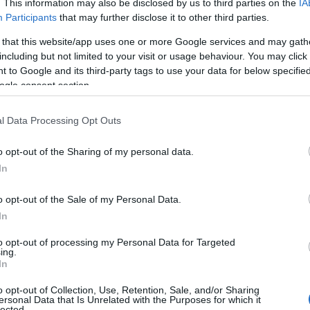
κεδονίας, Διεθνές Πανεπιστήμιο της Ελλάδος, Πανεπιστ
. This information may also be disclosed by us to third parties on the
IA
Participants
that may further disclose it to other third parties.
ΥΕ-Διόφαντος), προχώρησε από το καλοκαίρι σε ενέργειε
νολο των εκπαιδευτικών της χώρας μόνιμων και αναπλ
 that this website/app uses one or more Google services and may gath
παίδευσης και Ειδικής Αγωγής και Εκπαίδευσης.
including but not limited to your visit or usage behaviour. You may click 
 to Google and its third-party tags to use your data for below specifi
ogle consent section.
οπός της δράσης είναι η αξιοποίηση του κεκτημένου τη
l Data Processing Opt Outs
λλιέργεια των γνώσεων και ψηφιακών δεξιοτήτων των 
οσεγγίσεις, με την υποστήριξη των σύγχρονων ψηφιακώ
o opt-out of the Sharing of my personal data.
χνολογικά εμπλουτισμένης δια ζώσης εκπαίδευσης καθώ
In
 πρόγραμμα επιμόρφωσης αφορά 163.104 εκπαιδευτικού
o opt-out of the Sale of my Personal Data.
ναπληρωτές ή μόνιμους ή ωρομίσθιους), που υπηρετούν κ
In
μόσιες σχολικές μονάδες της επικράτειας ή του εξωτερι
to opt-out of processing my Personal Data for Targeted
θώς και όσους εκπαιδευτικούς υπηρετούν με απόσπαση σ
ing.
ουργείου Παιδείας και Θρησκευμάτων. Δήλωση συμμετοχ
In
ό την πλατφόρμα
https://trainees.t4e.sch.gr/
.
o opt-out of Collection, Use, Retention, Sale, and/or Sharing
ersonal Data that Is Unrelated with the Purposes for which it
lected.