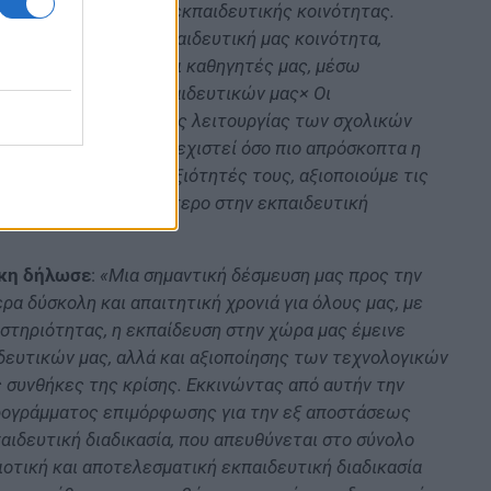
ήτων ολόκληρης της εκπαιδευτικής κοινότητας.
ο πιστώνεται στην εκπαιδευτική μας κοινότητα,
ο στους δασκάλους και καθηγητές μας, μέσω
α το σύνολο των εκπαιδευτικών μας
×
Οι
αναστολής της δια ζώσης λειτουργίας των σχολικών
μους, με στόχο να συνεχιστεί όσο πιο απρόσκοπτα η
με τις γνώσεις και δεξιότητές τους, αξιοποιούμε τις
νουμε ακόμη περισσότερο στην εκπαιδευτική
άκη δήλωσε
:
«Μια σημαντική δέσμευση μας προς την
ερα δύσκολη και απαιτητική χρονιά για όλους μας, με
αστηριότητας, η εκπαίδευση στην χώρα μας έμεινε
δευτικών μας, αλλά και αξιοποίησης των τεχνολογικών
 συνθήκες της κρίσης. Εκκινώντας από αυτήν την
προγράμματος επιμόρφωσης για την εξ αποστάσεως
ιδευτική διαδικασία, που απευθύνεται στο σύνολο
οτική και αποτελεσματική εκπαιδευτική διαδικασία