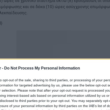
0) ώρες σε χρονικό διάστημα οκτώ (8) εβδομάδων, οι οπ
ιμόρφωσης και σε δέκα (10) ώρες ασύγχρονης επιμόρφω
λεκπαίδευσης.
d}
r -
Do Not Process My Personal Information
to opt-out of the sale, sharing to third parties, or processing of your per
formation for targeted advertising by us, please use the below opt-out s
r selection. Please note that after your opt-out request is processed y
eing interest-based ads based on personal information utilized by us or
 Υπουργείο Παιδείας και Θρησκευμάτων, σε συνεργασία μ
disclosed to third parties prior to your opt-out. You may separately opt-
ποδιστριακό Πανεπιστήμιο Αθηνών, Αριστοτέλειο Πανεπ
losure of your personal information by third parties on the IAB’s list of