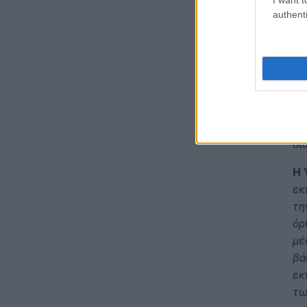
δυ
2026
authenti
Χτ
07.08.2026 - 12:42
αξ
τα
ΠΑΙΔΕΙΑ
εκ
«Πυρά» κατά Ζαχαράκη για
τους διορισμούς
δο
εκπαιδευτικών: «Αγνοεί την
εκ
ευρωπαϊκή καταδίκη και
Τε
διαιωνίζει το καθεστώς των
δι
αναπληρωτών»
07.08.2026 - 12:10
Η 
εκ
ΠΑΙΔΕΙΑ
τη
Σχολεία: Χωρίς
όρ
Δευτεροβάθμια Δομή Ειδικής
Αγωγής η Αίγινα – Τι απαντά το
μέ
Υπουργείο Εσωτερικών
βά
07.08.2026 - 11:25
εκ
τω
ΠΑΙΔΕΙΑ