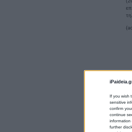
(2
επ
τη
{a
iPaideia.g
If you wish 
sensitive in
confirm you
continue se
Το
information 
Κα
further disc