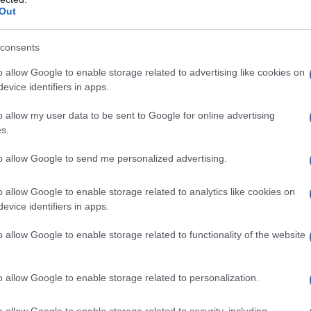
Out
consents
o allow Google to enable storage related to advertising like cookies on
evice identifiers in apps.
o allow my user data to be sent to Google for online advertising
s.
to allow Google to send me personalized advertising.
 πρόγραμμα θα πραγματοποιηθεί εξ ολοκλήρου εξ αποστάσ
o allow Google to enable storage related to analytics like cookies on
0) ώρες σε χρονικό διάστημα οκτώ (8) εβδομάδων, οι οπ
evice identifiers in apps.
ιμόρφωσης και σε δέκα (10) ώρες ασύγχρονης επιμόρφω
o allow Google to enable storage related to functionality of the website
λεκπαίδευσης. Για τις ανάγκες υλοποίησης της δράσης
α περισσότερες πληροφορίες οι ενδιαφερόμενοι μπορούν
o allow Google to enable storage related to personalization.
Υπουργός Παιδείας και Θρησκευμάτων Νίκη Κεραμέως 
ίσης στον τομέα της Παιδείας, αναδύθηκαν και μοναδικές ευ
o allow Google to enable storage related to security, including