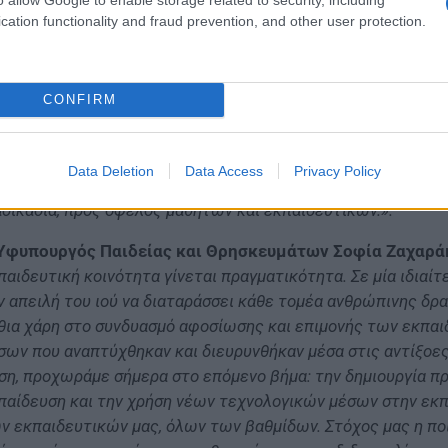
νατότητα για περαιτέρω καλλιέργεια των ψηφιακών δεξιοτ
cation functionality and fraud prevention, and other user protection.
ίζοντας πάνω στο κεκτημένο της
τηλεκπαίδευσης
, το οποί
ιοποιούμε τα ψηφιακά εργαλεία και επενδύουμε περισσότερ
χύρρυθμου προγράμματος επιμόρφωσης που προβλέπεται γι
CONFIRM
παιδευτικοί μας, οι οποίοι από τις πρώτες κιόλας ημέρες 
μών, αψήφησαν δυσκολίες, αξιοποίησαν νέα εργαλεία και δρό
παιδευτική διαδικασία για το σύνολο των μαθητών. Ενισχύου
Data Deletion
Data Access
Privacy Policy
χνολογίες Πληροφορίας και Επικοινωνίας και τις ενσωματώ
αδικασία, προς όφελος μαθητών και εκπαιδευτικών.».
Υφυπουργός Παιδείας και Θρησκευμάτων Σοφία Ζαχαρ
παιδευτική κοινότητα γίνεται πραγματικότητα. Σε μία ιδιαίτ
ν απειλή του ιού να διαταράσσει κάθε τομέα ανθρώπινης δρ
θια χάρη στο συνδυασμό αφοσίωσης και επιμονής των εκπαι
σων που αναπτύχθηκαν και διευρυνθήκαν μέσα στις αντίξοες
ση, προχωράμε σήμερα στο επόμενο βήμα: την δημιουργία 
παίδευση και την χρήση νέων τεχνολογικών μέσων στην εκπα
ν εκπαιδευτικών μας, όλων των βαθμίδων. Στόχος μας η ποι