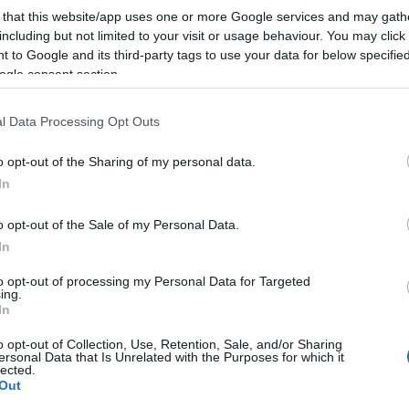
 that this website/app uses one or more Google services and may gath
including but not limited to your visit or usage behaviour. You may click 
 to Google and its third-party tags to use your data for below specifi
ogle consent section.
l Data Processing Opt Outs
 πολλές περιοχές, απουσιάζουν εκπαιδευτικοί, όχι επει
o opt-out of the Sharing of my personal data.
ριοχή, όπως πρόχειρα δικαιολογήθηκε η Υπουργός, αλλά 
In
άρχουν και είναι εύκολο να δει κανείς πόσες ανακλήσεις έ
νέος κρατικός προϋπολογισμός έχει ψηφιστεί, μάλιστα γί
o opt-out of the Sale of my Personal Data.
παιδευτικών και περιμένουμε να το δούμε στην πράξη άμε
In
μαιο στη διαχείριση του Υπουργείου, όμως είναι αδύνατο
ναι αναγκαίο να γίνει άμεσα κανονική φάση προσλήψεων, 
to opt-out of processing my Personal Data for Targeted
ing.
 άκρη της χώρας. Επίσης, κάθε σχολικό έτος προβλέποντα
In
δαμε ούτε μία.
o opt-out of Collection, Use, Retention, Sale, and/or Sharing
ersonal Data that Is Unrelated with the Purposes for which it
lected.
Out