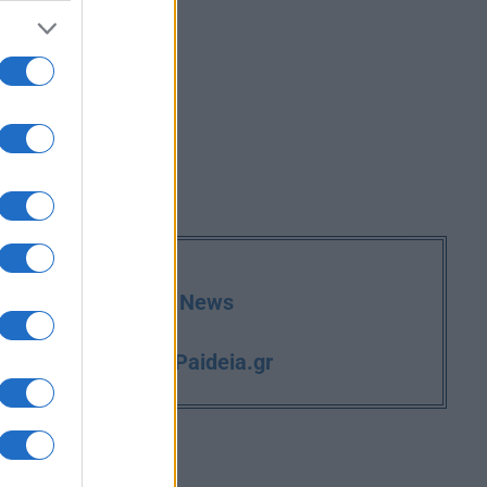
deia.gr στο Google News
iPaideia.gr
και την εργασία στο