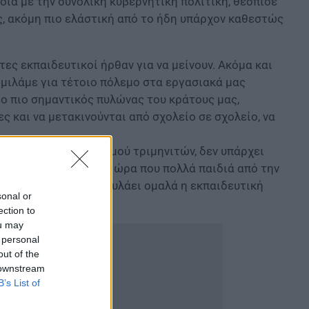
οια με την συνολική κυβερνητική πολιτική, θέσπισε
, ακόμη πιο ελάστική από το ήδη υπάρχον καθεστώς
τες εκπαιδευτικοί ήρθαν για να μείνουν. Ακόμα και
 μιλάμε για τέτοιο πόλεμο στα εργασιακά μας
ι ο πιο σημαντικός πυλώνας του κράτους μας,
ς και να μετακινούνται από σχολείο σε σχολείο, να
ς ενός μεγάλου αριθμού τριμηνιτών, δεν υπάρχει
πρόσκλησης, την ίδια ώρα που πολλά παιδιά από την
 χρειάζεται για να κυλάει ομαλά η εκπαιδευτική
sonal or
ειδική αγωγή.
ection to
ou may
 personal
out of the
 downstream
B’s List of