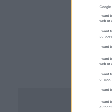
Γονικές παροχές και δωρεές:
Google 
Οι «παγίδες» και τα λάθη
07.08.2026 - 16:19
I want t
web or d
ΠΑΙΔΕΙΑ
I want t
ΝΕΟ φοιτητικό επίδομα: Για
purpose
ποιούς φοιτητές
07.08.2026 - 15:54
I want 
ΠΑΙΔΕΙΑ
I want t
Τεχνητή Νοημοσύνη στα
web or d
σχολεία: Οι νέοι κανόνες για
μαθητές και εκπαιδευτικούς –
I want t
Τι απαγορεύεται
or app.
07.08.2026 - 15:45
I want t
ΕΙΔΗΣΕΙΣ
Δεκαπενταύγουστος 2026:
I want t
Πώς αμείβονται όσοι
authenti
εργαστούν – Τι ισχύει για