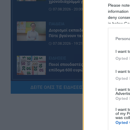
χρονοδιάγραμμα για φέτος
Please note
07.08.2026 - 20:00
information 
deny consent
in below Go
ΠΑΙΔΕΙΑ
Διορισμοί εκπαιδευτικών:
Πότε βγαίνουν τα ονόματα
Persona
07.08.2026 - 19:21
Σε
I want t
πε
ΕΙΔΗΣΕΙΣ
Opted 
υπ
Ποιοί σπουδαστές θα λάβουν
Ο 
επίδομα 600 ευρώ
I want t
εκ
07.08.2026 - 18:19
Opted 
έρ
ΔΕΙΤΕ ΟΛΕΣ ΤΙΣ ΕΙΔΗΣΕΙΣ ΕΔΩ »
Εί
I want 
ΕΙΔΗΣΕΙΣ
Advertis
σε
Opted 
Επίδομα έως 500 ευρώ τον
εί
μήνα: Οι δικαιούχοι
I want t
07.08.2026 - 17:08
of my P
was col
Opted 
ΕΙΔΗΣΕΙΣ