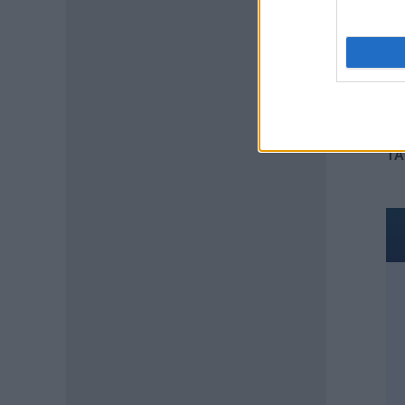
πενθήμερο, εξαήμερο και
άδεια
07.08.2026 - 14:30
ΠΑΙΔΕΙΑ
Παιδικοί σταθμοί ΕΣΠΑ 2026 –
2027: Δείτε πότε αναμένονται
τα προσωρινά αποτελέσματα
TA
για τα voucher
07.08.2026 - 13:52
ΕΙΔΗΣΕΙΣ
Ιός Δυτικού Νείλου: Στο
«κόκκινο» φέτος η Αττική –
Πώς μεταδίδεται, ποια είναι τα
συμπτώματα, ποια είναι τα
μέτρα προστασίας
07.08.2026 - 13:19
ΕΙΔΗΣΕΙΣ