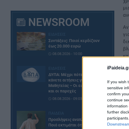
χρ
μι
αν
NEWSROOM
Αν
γι
ΕΙΔΗΣΕΙΣ
Συντάξεις: Ποιοί κερδίζουν
δι
έως 20.000 ευρώ
βλ
08.08.2026 - 10:00
κα
Με
iPaideia.g
ΕΙΔΗΣΕΙΣ
κά
ΔΥΠΑ: Μέχρι πότε μπορείτε να
αρ
κάνετε αιτήσεις για τις ΠΕΠΑΣ
If you wish 
δι
Μαθητείας – Οι ειδικότητες
sensitive in
και οι παροχές
confirm you
08.08.2026 - 09:03
continue se
information 
further disc
ΠΑΙΔΕΙΑ
participants
Προσλήψεις αναπληρωτών:
Downstream 
Ποιό εκτιμάται ότι θα είναι το