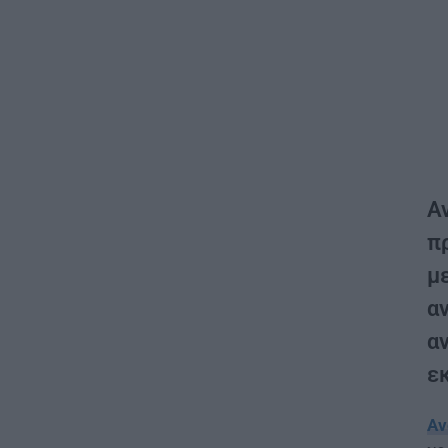
Α
π
μ
α
αν
εκ
Αν