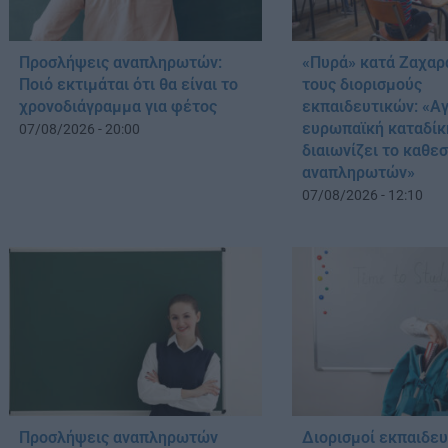
Προσλήψεις αναπληρωτών:
«Πυρά» κατά Ζαχαρ
Ποιό εκτιμάται ότι θα είναι το
τους διορισμούς
χρονοδιάγραμμα για φέτος
εκπαιδευτικών: «Αγ
ευρωπαϊκή καταδίκ
07/08/2026 - 20:00
διαιωνίζει το καθε
αναπληρωτών»
07/08/2026 - 12:10
Προσλήψεις αναπληρωτών
Διορισμοί εκπαιδε