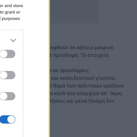
er and store
to grant or
ed purposes
δή αρνήθηκαν να προσληφθούν σε κάποια μακρινή
επειδή δεν έγινε ποτέ πρόσληψη. Τα στοιχεία
γιναν.
νεται ιδιαίτερη μνεία σε προσλήψεις
σα. Μαθητές, γονείς και εκπαιδευτικοί γίνονται
ν να γίνεται η παιδεία θύμα των πολιτικών ορέξεων.
ώστε να καλυφθούν τα κενά που υπάρχουν απ ‘ άκρη
ι δύο ειδικές προσκλήσεις και μέσα Γενάρη δεν