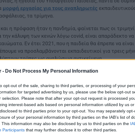
ονιάς, η ηγεσία του Υπουργείου Παιδείας, πάντα σε σύμπν
α
μορφή εργασίας για τους αναπληρωτές
εκπαιδευτικούς
ασφάλειας, τα τρίμηνα.
 και η πρόφαση ήταν η πανδημία, φαίνεται πως οι τριμηνί
α την κάλυψη των κενών λόγω covid, είναι απαράδεκτο να
καιώματα. Εν έτει 2021, που η παιδεία θα έπρεπε να είνα
έπουμε να προσλαμβάνονται εκπαιδευτικοί για τρεις μήνε
λύπτουν τρύπες ως αναλώσιμα αντικείμενα.
 δικαιολογία την πανδημία, ενώ ακούσαμε για προσλήψει
r -
Do Not Process My Personal Information
ποια ενημέρωση για τρέξιμο κανονικής φάσης ή ειδικής 
χή της χρονιάς δεν έχουν το εκπαιδευτικό προσωπικό που
to opt-out of the sale, sharing to third parties, or processing of your per
αδικασία, με τελευταίο τροχό της αμάξης να αποτελεί η 
formation for targeted advertising by us, please use the below opt-out s
r selection. Please note that after your opt-out request is processed y
eing interest-based ads based on personal information utilized by us or
disclosed to third parties prior to your opt-out. You may separately opt-
losure of your personal information by third parties on the IAB’s list of
. This information may also be disclosed by us to third parties on the
IA
Participants
that may further disclose it to other third parties.