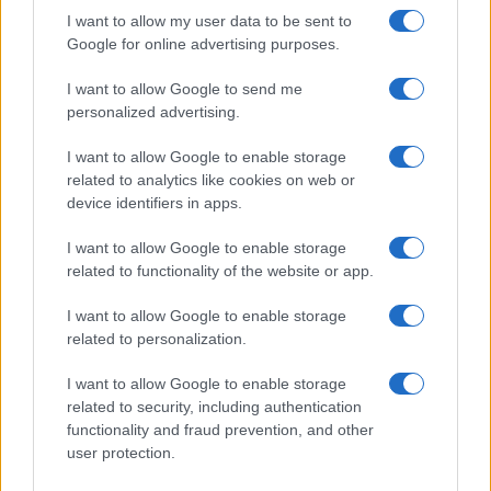
Παραδείγματα (με τιμές 16/6):
I want to allow my user data to be sent to
Google for online advertising purposes.
• Με 2,40 ευρώ η βενζίνη σε ηπειρωτική περιοχή (π.χ.
I want to allow Google to send me
Αττική), ο καταναλωτής πληρώνει τη βενζίνη, για 60
personalized advertising.
λίτρα κατανάλωση μηνιαίως, με τιμή 1,96 ευρώ.
I want to allow Google to enable storage
• Mε 2,06 ευρώ το πετρέλαιο κίνησης σε ηπειρωτική
related to analytics like cookies on web or
περιοχή (π.χ. Αττική), ο καταναλωτής πληρώνει το
device identifiers in apps.
πετρέλαιο κίνησης, για 60 λίτρα κατανάλωση μηνιαίως,
με τιμή 1,62 ευρώ.
I want to allow Google to enable storage
related to functionality of the website or app.
• Με 2,55 ευρώ η βενζίνη σε νησιωτική περιοχή (π.χ.
Δωδεκάνησα), ο καταναλωτής πληρώνει τη βενζίνη, για
I want to allow Google to enable storage
60 λίτρα κατανάλωση μηνιαίως, με τιμή 1,99 ευρώ.
related to personalization.
• Με 2,22 ευρώ το πετρέλαιο κίνησης σε νησιωτική
I want to allow Google to enable storage
περιοχή (π.χ. Κυκλάδες), ο καταναλωτής πληρώνει το
related to security, including authentication
functionality and fraud prevention, and other
πετρέλαιο κίνησης, για 60 λίτρα κατανάλωση μηνιαίως,
user protection.
με τιμή 1,66 ευρώ.