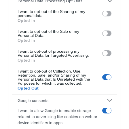
Personal Data Processing Opt Outs
services and may gather and store information including but
• επιδότηση για ιδιοκτήτες μοτοσυκλετών στην
not limited to your visit or usage behaviour. You may click to
I want to opt-out of the Sharing of my
ηπειρωτική περιοχή (πχ Αθήνα): 60 ευρώ με κάρτα ή 45
personal data.
grant or deny consent to Google and its third-party tags to
Opted In
ευρώ σε ΙΒΑΝ χωρίς κάρτα (έναντι 30 πριν χωρίς κάρτα
use your data for below specified purposes in below Google
και 35 ευρώ με κάρτα). Δηλαδή με κάρτα κερδίζει
consent section.
I want to opt-out of the Sale of my
κάποιος 33,3% υψηλότερο επίδομα.
Personal Data.
Opted In
• επιδότηση για ιδιοκτήτες μοτοσυκλετών με κύρια
I want to opt-out of processing my
κατοικία σε νησί: 70 ευρώ με κάρτα, ή 55 ευρώ σε ΙΒΑΝ
Personal Data for Targeted Advertising.
Opted In
χωρίς κάρτα (έναντι 35 πριν χωρίς κάρτα και 40 ευρώ
με κάρτα) σε νησιωτική περιοχή.
I want to opt-out of Collection, Use,
Retention, Sale, and/or Sharing of my
Με τα δεδομένα αυτά:
Personal Data that Is Unrelated with the
Purposes for which it was collected.
Opted Out
• η επιδότηση καυσίμου ανέρχεται σε 44 λεπτά το λίτρο
σε ηπειρωτική περιοχή (80 ευρώ για 180 λίτρα καυσίμου
Google consents
το τρίμηνο)
I want to allow Google to enable storage
• ή σε 56 λεπτά το λίτρο σε νησιωτική περιοχή (100
related to advertising like cookies on web or
ευρώ για 180 λίτρα καυσίμου το τρίμηνο).
device identifiers in apps.