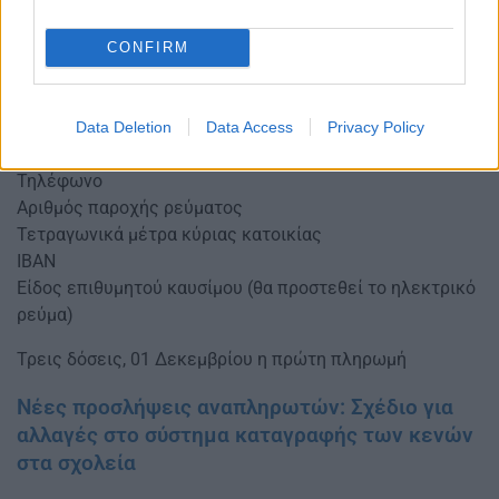
ΑΦΜ
CONFIRM
Ονοματεπώνυμο
Εξαρτώμενα τέκνα
Ένδειξη αν πρόκειται για πολυκατοικία
Data Deletion
Data Access
Privacy Policy
Email
Τηλέφωνο
Αριθμός παροχής ρεύματος
Τετραγωνικά μέτρα κύριας κατοικίας
ΙΒΑΝ
Είδος επιθυμητού καυσίμου (θα προστεθεί το ηλεκτρικό
ρεύμα)
Τρεις δόσεις, 01 Δεκεμβρίου η πρώτη πληρωμή
Νέες προσλήψεις αναπληρωτών: Σχέδιο για
αλλαγές στο σύστηµα καταγραφής των κενών
στα σχολεία