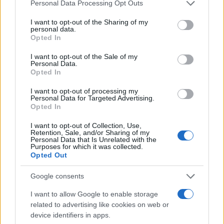
Please note that this website/app uses one or more Google
Personal Data Processing Opt Outs
services and may gather and store information including but
not limited to your visit or usage behaviour. You may click to
I want to opt-out of the Sharing of my
Η επιδότηση θα ισχύσει από 01 Ιανουαρίου 2024 μέχρι
personal data.
grant or deny consent to Google and its third-party tags to
Opted In
τον Απρίλιο και θα αφορά θέρμανση με:
use your data for below specified purposes in below Google
consent section.
I want to opt-out of the Sale of my
Κλιματιστικό (air condition)
Personal Data.
Opted In
Ηλεκτρικές σόμπες
Θερμάστρες ή θερμοπομπούς
I want to opt-out of processing my
Αντλίες Θερμότητας
Personal Data for Targeted Advertising.
Opted In
Επίδομα θέρμανσης: Αίτηση και δικαιολογητικά
I want to opt-out of Collection, Use,
Τα απαραίτητα δικαιολογητικά που ισχύουν και για το
Retention, Sale, and/or Sharing of my
Personal Data that Is Unrelated with the
πετρέλαιο και για το ρεύμα είναι τα εξής:
Purposes for which it was collected.
Opted Out
Google consents
I want to allow Google to enable storage
related to advertising like cookies on web or
device identifiers in apps.