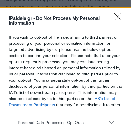
υπογράμμισαν τη σύσταση της Εθνικής Επιτροπής
Εμβολιασμών, που θα πρέπει να τηρηθεί και ο
iPaideia.gr -
Do Not Process My Personal
εμβολιασμός να ξεκινήσει μέσα Οκτωβρίου, καθώς η
Information
δραστηριότητα της γρίπης στη χώρα μας ξεκινάει από το
Δεκέμβριο, ώστε να χτίσουμε το τείχος ανοσίας.
If you wish to opt-out of the sale, sharing to third parties, or
Η πρόεδρος της Εθνικής Επιτροπής Εμβολιασμών Μαρία
processing of your personal or sensitive information for
Θεοδωρίδου, είπε, ότι η φετινή χρονιά είναι ιδιαίτερη
targeted advertising by us, please use the below opt-out
και ότι ο εμβολιασμός της γρίπης θα γίνεται παράλληλα
section to confirm your selection. Please note that after your
opt-out request is processed you may continue seeing
με την εξέλιξη του δεύτερου κύματος της επιδημίας.
interest-based ads based on personal information utilized by
Προσέθεσε ότι σε κανένα μέρος του κόσμου, η
us or personal information disclosed to third parties prior to
συνύπαρξη του κορονοϊού με τη γρίπη, δεν έχει
your opt-out. You may separately opt-out of the further
μεταβάλλει τα προγράμματα των εμβολιασμών. Η
disclosure of your personal information by third parties on the
κ.Θεοδωρίδου υπογράμμισε ότι «η ηλεκτρονική
IAB’s list of downstream participants. This information may
συνταγογράφηση που εφαρμόζεται φέτος θα δώσει
also be disclosed by us to third parties on the
IAB’s List of
στοιχεία για τα ποσοστά εμβολιασμού στη χώρα μας,
Downstream Participants
that may further disclose it to other
third parties.
καθώς και για τις ομάδες που εμβολιάζονται».
Please note that this website/app uses one or more Google
Personal Data Processing Opt Outs
services and may gather and store information including but