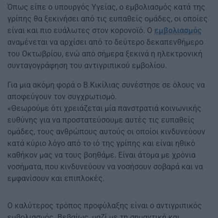
Όπως είπε ο υπουργός Υγείας, ο εμβολιασμός κατά της
γρίπης θα ξεκινήσει από τις ευπαθείς ομάδες, οι οποίες
είναι και πιο ευάλωτες στον κορονοϊό. Ο
εμβολιασμός
αναμένεται να αρχίσει από το δεύτερο δεκαπενθήμερο
του Οκτωβρίου, ενώ από σήμερα ξεκινά η ηλεκτρονική
συνταγογράφηση του αντιγριπικού εμβολίου.
Για μια ακόμη φορά ο Β.Κικίλιας συνέστησε σε όλους να
αποφεύγουν τον συγχρωτισμό.
«Θεωρούμε ότι χρειάζεται μία πανστρατιά κοινωνικής
ευθύνης για να προστατεύσουμε αυτές τις ευπαθείς
ομάδες, τους ανθρώπους αυτούς οι οποίοι κινδυνεύουν
κατά κύριο λόγο από το ιό της γρίπης και είναι ηθικό
καθήκον μας να τους βοηθάμε. Είναι άτομα με χρόνια
νοσήματα, που κινδυνεύουν να νοσήσουν σοβαρά και να
εμφανίσουν και επιπλοκές.
Ο καλύτερος τρόπος προφύλαξης είναι ο αντιγριπικός
εμβολιασμός. Βεβαίως, μαζί με τη σημαντική και