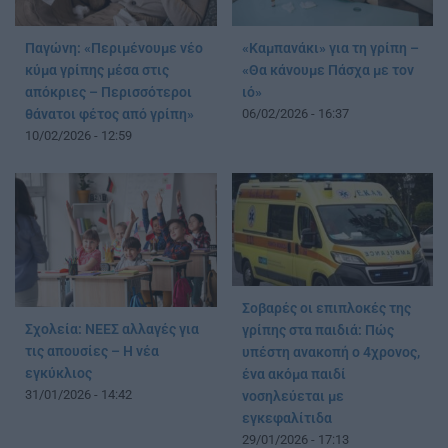
Παγώνη: «Περιμένουμε νέο
«Καμπανάκι» για τη γρίπη –
κύμα γρίπης μέσα στις
«Θα κάνουμε Πάσχα με τον
απόκριες – Περισσότεροι
ιό»
θάνατοι φέτος από γρίπη»
06/02/2026 - 16:37
10/02/2026 - 12:59
Σοβαρές οι επιπλοκές της
Σχολεία: ΝΕΕΣ αλλαγές για
γρίπης στα παιδιά: Πώς
τις απουσίες – Η νέα
υπέστη ανακοπή ο 4χρονος,
εγκύκλιος
ένα ακόμα παιδί
31/01/2026 - 14:42
νοσηλεύεται με
εγκεφαλίτιδα
29/01/2026 - 17:13