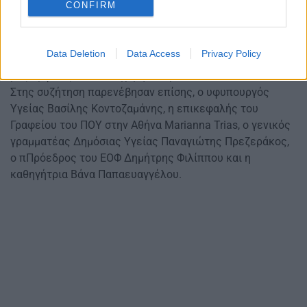
CONFIRM
Ελευθερίου.
Τέλος, η καθηγήτρια Μαρία Τσολιά έδωσε έμφαση στον
Data Deletion
Data Access
Privacy Policy
εμβολιασμό των επαγγελματικών υγείας καθώς η χώρα
μας εμφανίζει από τα χαμηλότερα ποσοστά.
Στης συζήτηση παρενέβησαν επίσης, ο υφυπουργός
Υγείας Βασίλης Κοντοζαμάνης, η επικεφαλής του
Γραφείου του ΠΟΥ στην Αθήνα Marianna Trias, ο γενικός
γραμματέας Δημόσιας Υγείας Παναγιώτης Πρεζεράκος,
ο πΠρόεδρος του ΕΟΦ Δημήτρης Φιλίππου και η
καθηγήτρια Βάνα Παπαευαγγέλου.