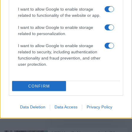
Πότε θα πληρωθούν τα 150 ευρώ
I want to allow Google to enable storage
για κάθε παιδί – Πώς
related to functionality of the website or app.
καταβάλλεται η ενίσχυση
I want to allow Google to enable storage
05/06/2026 - 08:28
related to personalization.
I want to allow Google to enable storage
related to security, including authentication
Έκτακτο επίδομα 150 ευρώ: Πότε
functionality and fraud prevention, and other
πληρώνεται και ποια είναι τα
user protection.
εισοδηματικά κριτήρια
02/06/2026 - 13:57
CONFIRM
Δείτε τις πληρωμές e-ΕΦΚΑ,
ΔΥΠΑ έως 5 Iουνίου
Data Deletion
Data Access
Privacy Policy
31/05/2026 - 08:58