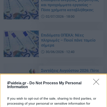
και προγράμματα εργασίας –
Πόσα χρήματα καταβλήθηκαν;
02/07/2026 - 18:00
Επιδόματα ΟΠΕΚΑ: Νέες
πληρωμές – Ποιοί πάνε ταμείο
σήμερα
30/06/2026 - 12:40
Συντάξεις Αυγούστου 2026: Πότε
θα γίνουν οι πληρωμές
27/06/2026 - 17:48
iPaideia.gr -
Do Not Process My Personal
Information
If you wish to opt-out of the sale, sharing to third parties, or
Δημοτικά τέλη: Έρχεται αλλαγή
processing of your personal or sensitive information for
στην πληρωμή τους