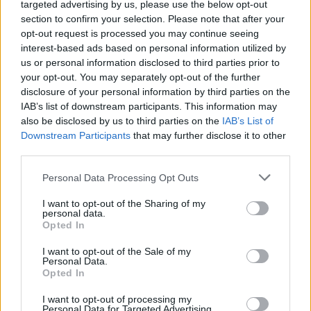
targeted advertising by us, please use the below opt-out
26/06/2026 - 15:13
section to confirm your selection. Please note that after your
opt-out request is processed you may continue seeing
interest-based ads based on personal information utilized by
us or personal information disclosed to third parties prior to
Τελευταία δόση για το επίδομα
your opt-out. You may separately opt-out of the further
θέρμανσης: Πότε οι πληρωμές
disclosure of your personal information by third parties on the
20/06/2026 - 09:00
IAB’s list of downstream participants. This information may
also be disclosed by us to third parties on the
IAB’s List of
Downstream Participants
that may further disclose it to other
third parties.
ΟΠΕΚΑ: Πότε πληρώνονται τα
επιδόματα Ιουνίου – Από πότε θα
Please note that this website/app uses one or more Google
Personal Data Processing Opt Outs
φανούν στους λογαριασμούς των
services and may gather and store information including but
δικαιούχων
not limited to your visit or usage behaviour. You may click to
I want to opt-out of the Sharing of my
personal data.
grant or deny consent to Google and its third-party tags to
19/06/2026 - 14:06
Opted In
use your data for below specified purposes in below Google
consent section.
I want to opt-out of the Sale of my
Personal Data.
Opted In
Συντάξεις Ιουλίου 2026: Οι
ημερομηνίες πληρωμής
I want to opt-out of processing my
Personal Data for Targeted Advertising.
09/06/2026 - 13:10