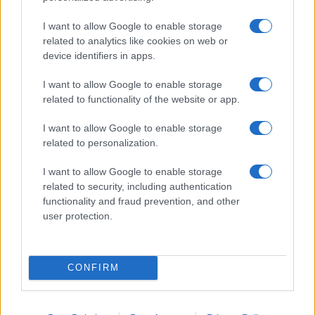
υπεράριθμων εκπαιδευτικών ανά ομάδα σχολείων, όπου
αναγράφεται η επιθυμία ή όχι των εκπαιδευτικών να
I want to allow Google to enable storage
κριθούν ως υπεράριθμοι.
related to analytics like cookies on web or
device identifiers in apps.
Ομάδες σχολείων Δ.Ε. Δ΄ Αθήνας
I want to allow Google to enable storage
1η Ομάδα
related to functionality of the website or app.
Σχολεία Καλλιθέας, Μοσχάτου-Ταύρου, Ν. Σμύρνης, Π.
I want to allow Google to enable storage
Φαλήρου
related to personalization.
2η Ομάδα
I want to allow Google to enable storage
related to security, including authentication
Σχολεία Αγ. Δημητρίου, Αλίμου, Αργυρούπολης-
functionality and fraud prevention, and other
Ελληνικού, Γλυφάδας
user protection.
Όμορες ομάδες 1η & 2η
Δ. Δηλώσεις προτίμησης σχολικών μονάδων για
CONFIRM
τοποθέτηση σε οργανικά κενά, υπεραρίθμων
εκπαιδευτικών