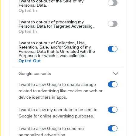
I want to opt-out of the Sale of my
τελευταίος στη σχολική μονάδα και στην περίπτωση που
Personal Data.
είναι τοποθετημένοι το ίδιο σχολικό έτος θα κριθεί
Opted In
υπεράριθμος αυτός που έχει τα λιγότερα μόρια
I want to opt-out of processing my
μετάθεσης.
Personal Data for Targeted Advertising.
Opted In
Παράδειγμα 2ο: Στην παραπάνω σχολική μονάδα ο ένας
Μαθηματικός θέλει να κριθεί υπεράριθμος οπότε το
I want to opt-out of Collection, Use,
Retention, Sale, and/or Sharing of my
ΠΥΣΔΕ θα κρίνει ως υπεράριθμο τον εκπαιδευτικό που
Personal Data that Is Unrelated with the
Purposes for which it was collected.
κάνει θετική δήλωση για κρίση υπεραριθμίας.
Opted Out
Παράδειγμα 3ο: Στη παραπάνω σχολική μονάδα δύο
Google consents
Μαθηματικοί θέλουν να κριθούν υπεράριθμοι οπότε το
ΠΥΣΔΕ θα κρίνει ως υπεράριθμο τον εκπαιδευτικό που
I want to allow Google to enable storage
related to advertising like cookies on web or
έχει τα περισσότερα μόρια μετάθεσης.
device identifiers in apps.
Γ. Ονομαστικός Πίνακας υπεραρίθμων εκπαιδευτικών
I want to allow my user data to be sent to
Το ΠΥΣΔΕ αφού συγκεντρώσει από τις σχολικές
Google for online advertising purposes.
μονάδες, τις δηλώσεις των εκπαιδευτικών, συνεδριάζει,
I want to allow Google to send me
προκειμένου να καταρτίσει ονομαστικούς πίνακες
personalized advertising.