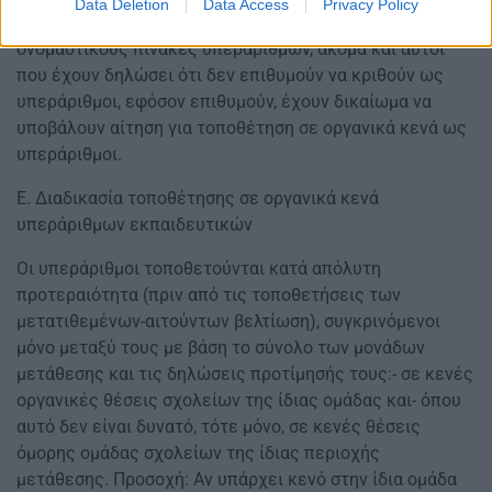
Data Deletion
Data Access
Privacy Policy
Όλοι οι εκπαιδευτικοί που αναγράφονται στους
ονομαστικούς πίνακες υπεραρίθμων, ακόμα και αυτοί
που έχουν δηλώσει ότι δεν επιθυμούν να κριθούν ως
υπεράριθμοι, εφόσον επιθυμούν, έχουν δικαίωμα να
υποβάλουν αίτηση για τοποθέτηση σε οργανικά κενά ως
υπεράριθμοι.
Ε. Διαδικασία τοποθέτησης σε οργανικά κενά
υπεράριθμων εκπαιδευτικών
Οι υπεράριθμοι τοποθετούνται κατά απόλυτη
προτεραιότητα (πριν από τις τοποθετήσεις των
μετατιθεμένων-αιτούντων βελτίωση), συγκρινόμενοι
μόνο μεταξύ τους με βάση το σύνολο των μονάδων
μετάθεσης και τις δηλώσεις προτίμησής τους:- σε κενές
οργανικές θέσεις σχολείων της ίδιας ομάδας και- όπου
αυτό δεν είναι δυνατό, τότε μόνο, σε κενές θέσεις
όμορης ομάδας σχολείων της ίδιας περιοχής
μετάθεσης. Προσοχή: Αν υπάρχει κενό στην ίδια ομάδα