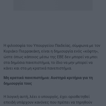
Η φιλοσοφία του Υπουργείου Παιδείας, σύµφωνα µε τον
Κυριάκο Πιερρακάκη, είναι η δηµιουργία ενός «κόφτη»,
ώστε όπως κάποιος µέσω της ΕΒΕ δεν µπορεί να µπει
στα δηµόσια πανεπιστήµια, το ίδιο να µην µπορεί να
κάνει και στα µη κρατικά πανεπιστήµια.
Μη κρατικά πανεπιστήμια: Αυστηρά κριτήρια για τη
δηµιουργία τους
Η λογική αυτή, λέει ο υπουργός, έχει οριοθετηθεί
επειδή υπάρχουν κανόνες που πρέπει να τηρηθούν