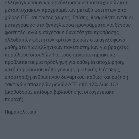
ελληνόγλωσσων και ξενόγλωσσων προπτυχιακών και
µεταπτυχιακών προγραµµάτων µεταξύ φοιτητών από
χώρες Ε.Ε. και τρίτες χώρες. Επίσης, θεσµοθετούνται οι
µετεγγραφές στα ξενόγλωσσα προγράµµατα για ξένους
φοιτητές, ενώ εισάγεται η δυνατότητα πρόσβασης
αλλοδαπών φοιτητών τρίτων χωρών στα αγγλόφωνα
µαθήµατα των ελληνικών πανεπιστηµίων για βραχείες
περιόδους σπουδών. Για τους πανεπιστηµιακούς
προβλέπεται µία πρόσληψη για καθεµία αποχώρηση,
κατά παρέκκλιση κάθε γενικής ή ειδικής διάταξης,
υποστήριξη ανθρώπινου δυναµικού, καθώς και αύξηση
τακτικών απολαβών µελών ∆ΕΠ από 12% έως 15%
(µισθοδοσία, επίδοµα βιβλιοθήκης, οικογενειακή
παροχή).
Παραπολιτικά