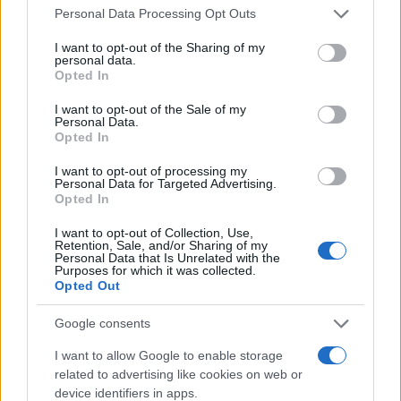
Please note that this website/app uses one or more Google
Personal Data Processing Opt Outs
πρύτανης του Πανεπιστηµίου Αθηνών Γιώργος
services and may gather and store information including but
Μπαµπινιώτης, είναι µια σηµαντική υπόθεση και
not limited to your visit or usage behaviour. You may click to
I want to opt-out of the Sharing of my
χρειάζεται πολύ µεγάλη προσοχή για να αντιµετωπιστεί
personal data.
grant or deny consent to Google and its third-party tags to
Opted In
ως τέτοιο γεγονός.
use your data for below specified purposes in below Google
consent section.
I want to opt-out of the Sale of my
Personal Data.
Opted In
I want to opt-out of processing my
Personal Data for Targeted Advertising.
Opted In
I want to opt-out of Collection, Use,
Retention, Sale, and/or Sharing of my
Personal Data that Is Unrelated with the
Purposes for which it was collected.
Opted Out
Google consents
I want to allow Google to enable storage
related to advertising like cookies on web or
device identifiers in apps.