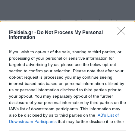
Για τους πανεπιστηµιακούς προβλέπεται µία πρόσληψη
για καθεµία αποχώρηση, κατά παρέκκλιση κάθε γενικής
iPaideia.gr -
Do Not Process My Personal
ή ειδικής διάταξης, υποστήριξη ανθρώπινου δυναµικού
Information
και αύξηση των τακτικών απολαβών µελών ∆ΕΠ από 12%
έως 15%
If you wish to opt-out of the sale, sharing to third parties, or
processing of your personal or sensitive information for
Ο τρόπος εισαγωγής των υποψηφίων στα δηµόσια
targeted advertising by us, please use the below opt-out
πανεπιστήµια
section to confirm your selection. Please note that after your
opt-out request is processed you may continue seeing
Θέµα συζήτησης µε αφορµή τον «χάρτη» της Ανώτατης
interest-based ads based on personal information utilized by
Εκπαίδευσης έχει γίνει και ο τρόπος εισαγωγής των
us or personal information disclosed to third parties prior to
your opt-out. You may separately opt-out of the further
υποψηφίων στα δηµόσια πανεπιστήµια. Ο υπουργός
disclosure of your personal information by third parties on the
Παιδείας, ο οποίος έχει µιλήσει και ο ίδιος για εθνικό
IAB’s list of downstream participants. This information may
απολυτήριο, εκτιµά ότι δεν είναι ακόµη ο χρόνος για να
also be disclosed by us to third parties on the
IAB’s List of
ανοίξει το θέµα. Ωστόσο, όπως λέει στα
Downstream Participants
that may further disclose it to other
«ΠΑΡΑΠΟΛΙΤΙΚΑ» για την ίδρυση µη κρατικών, µη
third parties.
κερδοσκοπικών πανεπιστηµίων ο καθηγητής και πρώην