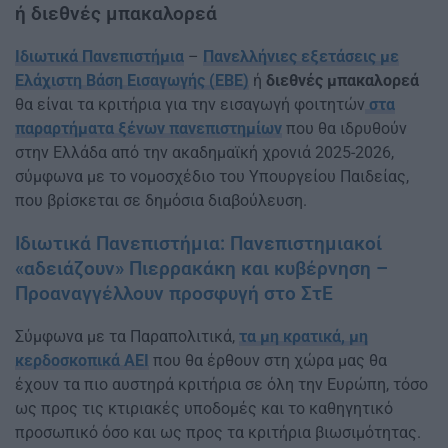
ή διεθνές µπακαλορεά
Ιδιωτικά Πανεπιστήμια
–
Πανελλήνιες εξετάσεις µε
Ελάχιστη Βάση Εισαγωγής (ΕΒΕ)
ή
διεθνές µπακαλορεά
θα είναι τα κριτήρια για την εισαγωγή φοιτητών
στα
παραρτήµατα ξένων πανεπιστηµίων
που θα ιδρυθούν
στην Ελλάδα από την ακαδηµαϊκή χρονιά 2025-2026,
σύµφωνα µε το νοµοσχέδιο του Υπουργείου Παιδείας,
που βρίσκεται σε δηµόσια διαβούλευση.
Ιδιωτικά Πανεπιστήμια: Πανεπιστημιακοί
«αδειάζουν» Πιερρακάκη και κυβέρνηση –
Προαναγγέλλουν προσφυγή στο ΣτΕ
Σύμφωνα με τα Παραπολιτικά,
τα µη κρατικά, µη
κερδοσκοπικά ΑΕΙ
που θα έρθουν στη χώρα µας θα
έχουν τα πιο αυστηρά κριτήρια σε όλη την Ευρώπη, τόσο
ως προς τις κτιριακές υποδοµές και το καθηγητικό
προσωπικό όσο και ως προς τα κριτήρια βιωσιµότητας.