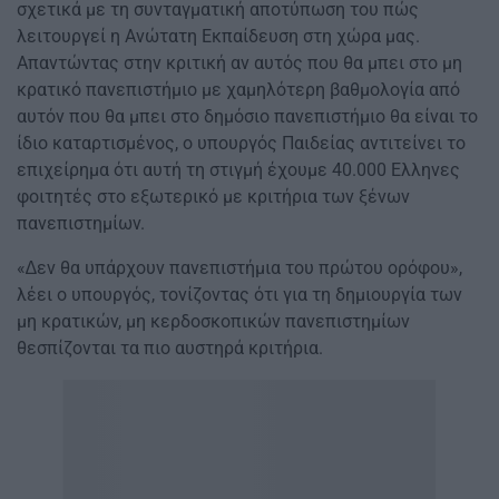
σχετικά µε τη συνταγµατική αποτύπωση του πώς
λειτουργεί η Ανώτατη Εκπαίδευση στη χώρα µας.
Απαντώντας στην κριτική αν αυτός που θα µπει στο µη
κρατικό πανεπιστήµιο µε χαµηλότερη βαθµολογία από
αυτόν που θα µπει στο δηµόσιο πανεπιστήµιο θα είναι το
ίδιο καταρτισµένος, ο υπουργός Παιδείας αντιτείνει το
επιχείρηµα ότι αυτή τη στιγµή έχουµε 40.000 Ελληνες
φοιτητές στο εξωτερικό µε κριτήρια των ξένων
πανεπιστηµίων.
«∆εν θα υπάρχουν πανεπιστήµια του πρώτου ορόφου»,
λέει ο υπουργός, τονίζοντας ότι για τη δηµιουργία των
µη κρατικών, µη κερδοσκοπικών πανεπιστηµίων
θεσπίζονται τα πιο αυστηρά κριτήρια.