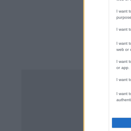
ΠΑΙΔΕΙΑ
I want t
Διορισμοί εκπαιδευτικών
purpose
2026: Δείτε μέχρι ποια σειρά
ΑΣΕΠ έγιναν οι περσινοί
I want 
διορισμοί ΠΕ70
06.08.2026 - 14:46
I want t
web or d
ΠΑΙΔΕΙΑ
ΑΣΕΠ: Το χρονοδιάγραμμα για
I want t
πίνακες, διορισμούς και
or app.
προσλήψεις αναπληρωτών
06.08.2026 - 14:26
I want t
ΠΑΙΔΕΙΑ
I want t
Διορισμοί εκπαιδευτικών –
authenti
ΟΠΣΥΔ: Αυτά πρέπει να
προσέξετε πριν δηλώσετε
περιοχές
06.08.2026 - 13:52