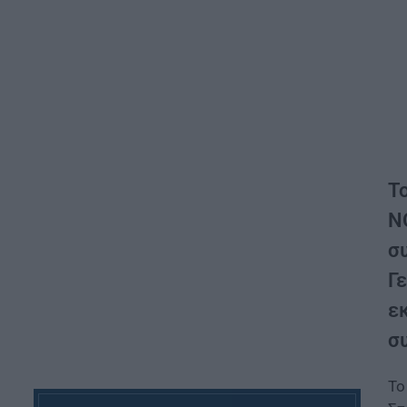
Τ
N
σ
Γ
ε
σ
Το