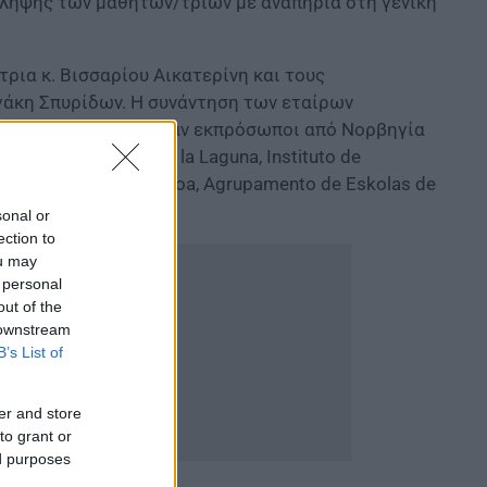
ίληψης των μαθητών/τριών με αναπηρία στη γενική
ρια κ. Βισσαρίου Αικατερίνη και τους
γάκη Σπυρίδων. Η συνάντηση των εταίρων
9/12/2021. Συμμετείχαν εκπρόσωποι από Νορβηγία
ad de la Laguna, Cep la Laguna, Instituto de
 (Universidade de Lisboa, Agrupamento de Eskolas de
ο Ζιπαρίου, ICON).
sonal or
ection to
ou may
 personal
out of the
 downstream
B’s List of
er and store
to grant or
ed purposes