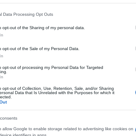
l Data Processing Opt Outs
όκειται για ένα νέο σχέδιο, το οποίο αποσκοπεί στην δ
μελιώδες δικαίωμα της εκπαίδευσης, με τη συμβολή του
o opt-out of the Sharing of my personal data.
σηγήσεις, τις παρουσιάσεις, την ανταλλαγή απόψεων και
In
οι, το νομικό πλαίσιο της ειδικής αγωγής κάθε χώρας κα
ς διδασκαλίας και της μάθησης με τρόπο που να ανταποκρ
o opt-out of the Sale of my Personal Data.
ι άλλες ανάγκες όλων των παιδιών. Ακόμη, εκφράστηκαν 
In
ολούθησε ο προγραμματισμός των επόμενων δράσεων κα
to opt-out of processing my Personal Data for Targeted
ing.
In
o opt-out of Collection, Use, Retention, Sale, and/or Sharing
ersonal Data that Is Unrelated with the Purposes for which it
lected.
Out
consents
o allow Google to enable storage related to advertising like cookies on
evice identifiers in apps.