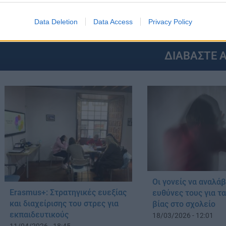
ERASMUS+
ΓΥΜΝΑΣΙΟ
ΣΧΟΛΕΙΟ
GS:
Data Deletion
Data Access
Privacy Policy
ΔΙΑΒΑΣΤΕ 
Οι γονείς να αναλάβ
Erasmus+: Στρατηγικές ευεξίας
ευθύνες τους για τ
και διαχείρισης του στρες για
βίας στο σχολείο
εκπαιδευτικούς
18/03/2026 - 12:01
11/04/2026 - 18:45