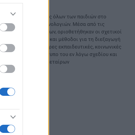
ιασφάλιση της ισότητας όλων των παιδιών στο
 ρόλου των Νέων Τεχνολογιών. Μέσα από τις
 πρακτικών των εταίρων, οριοθετήθηκαν οι σχετικοί
ι προτάθηκαν τρόποι και μέθοδοι για τη διεξαγωγή
ίνονται στις ιδιαίτερες εκπαιδευτικές, κοινωνικές
απόψεις για το λογότυπο του εν λόγω σχεδίου και
ι μετακινήσεων των εταίρων