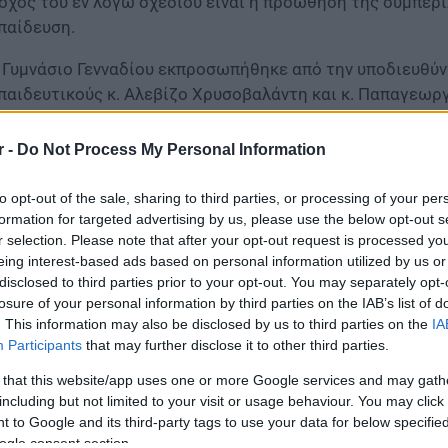
όχος του εν λόγω σχεδίου είναι η προώθηση της συμπερ
παίδευση.
 Γυμνάσιο Γενναδίου εκπροσωπήθηκε από την υποδιευθύντ
παιδευτικούς κ. Αλεβίζο Χρυσοβαλάντη και κ. Παπαγεωρ
οποιήθηκε στη Λισαβόνα από τις 12/12/2021 έως τις 1
yllingsdalen videregående Skole, Mentee), Ισπανία (Universid
r -
Do Not Process My Personal Information
ucación Secundaria obligatoria el Sobradillo), Πορτογαλία
o João da Talha) και Ελλάδα (Γυμνάσιο Γενναδίου, Γυμνάσι
to opt-out of the sale, sharing to third parties, or processing of your per
formation for targeted advertising by us, please use the below opt-out s
r selection. Please note that after your opt-out request is processed y
eing interest-based ads based on personal information utilized by us or
disclosed to third parties prior to your opt-out. You may separately opt-
losure of your personal information by third parties on the IAB’s list of
. This information may also be disclosed by us to third parties on the
IA
Participants
that may further disclose it to other third parties.
 that this website/app uses one or more Google services and may gath
including but not limited to your visit or usage behaviour. You may click 
 to Google and its third-party tags to use your data for below specifi
ogle consent section.