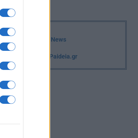
deia.gr στο Google News
iPaideia.gr
και την εργασία στο