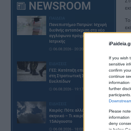
Στ
NEWSROOM
εκ
ΠΑΙΔΕΙΑ
Το
Πανεπιστήμιο Πατρών: Ισχυρή
εκ
διεθνής ανταπόκριση στο νέο
υλ
αγγλόφωνο πρόγραμμα
Ιατρικής
(F
iPaideia.g
Ed
06.08.2026 - 20:20
Sã
If you wish 
ΕΙΔΗΣΕΙΣ
sensitive in
ΓΕΣ: Κατάταξη επιτυχόντων
confirm you
στη Στρατιωτική Σχολή
continue se
Ευελπίδων
information 
further disc
06.08.2026 - 19:17
participants
Downstream 
ΕΙΔΗΣΕΙΣ
Καιρός: Πότε αλλάζει το
Please note
σκηνικό – Τι καιρό θα κάνει τον
information 
15Αύγουστο
deny consent
06.08.2026 - 18:02
in below Go