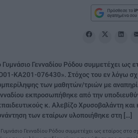
Πρόσθεσε το
iP
αγαπημένα σου 
ο Γυμνάσιο Γενναδίου Ρόδου συμμετέχει ως ε
O01-KA201-076430». Στόχος του εν λόγω σχε
υμπερίληψης των μαθητών/τριών με αναπηρία
ενναδίου εκπροσωπήθηκε από την υποδιευθύντ
κπαιδευτικούς κ. Αλεβίζο Χρυσοβαλάντη και
υνάντηση των εταίρων υλοποιήθηκε στη […]
 Γυμνάσιο Γενναδίου Ρόδου συμμετέχει ως εταίρος στο 