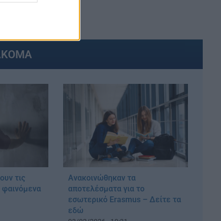
ΑΚΟΜΑ
ουν τις
Ανακοινώθηκαν τα
α φαινόμενα
αποτελέσματα για το
εσωτερικό Erasmus – Δείτε τα
εδώ