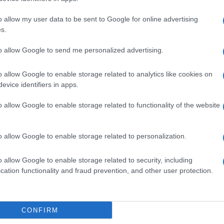
o allow my user data to be sent to Google for online advertising
s.
to allow Google to send me personalized advertising.
Ακολουθείστε το iPai
o allow Google to enable storage related to analytics like cookies on
evice identifiers in apps.
Ειδήσεις
Tελευταίες
για την Παιδεία 
o allow Google to enable storage related to functionality of the website
o allow Google to enable storage related to personalization.
o allow Google to enable storage related to security, including
cation functionality and fraud prevention, and other user protection.
Στην Κατηγορία:
ΠΑΙΔΕΙΑ
CONFIRM