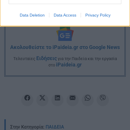
Data Deletion
Data Access
Privacy Policy
Ακολουθείστε το iPaideia.gr στο Google News
Ειδήσεις
Tελευταίες
για την Παιδεία και την εργασία
iPaideia.gr
στο
Στην Κατηγορία:
ΠΑΙΔΕΙΑ