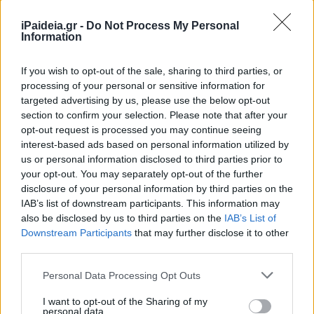
θέμα που έχει αναδειχθεί πολιτικά από την
προηγούμενη σχολική χρονιά μέσα από το περιεχόμενο
iPaideia.gr -
Do Not Process My Personal
Information
του στόχου της 14χρονης υποχρεωτικής εκπαίδευσης”
σημειώνει.
If you wish to opt-out of the sale, sharing to third parties, or
processing of your personal or sensitive information for
Στην ίδια συνέντευξη, ο κ. Γαβρόγλου αναφέρεται και
targeted advertising by us, please use the below opt-out
στο θέμα των
προσλήψεων
, τονίζοντας ότι
section to confirm your selection. Please note that after your
αναπληρωτές εκπαιδευτικοί
χρειάζονται ανεξάρτητα
opt-out request is processed you may continue seeing
από τις μόνιμες προσλήψεις.
interest-based ads based on personal information utilized by
us or personal information disclosed to third parties prior to
your opt-out. You may separately opt-out of the further
«Από αυτό όμως δεν συνάγεται ότι δεν θα γίνουν μόνιμοι
disclosure of your personal information by third parties on the
διορισμοί μέχρι το 2020. Οι μόνιμοι διορισμοί
IAB’s list of downstream participants. This information may
παραμένουν σταθερός στόχος του υπουργείου και
also be disclosed by us to third parties on the
IAB’s List of
εξετάζουμε τρόπους να τους πραγματοποιήσουμε.
Downstream Participants
that may further disclose it to other
Γνωρίζετε όμως ότι πάντα θα υπάρχει ανάγκη, έστω και
third parties.
για λίγους διορισμούς αναπληρωτών.»
Please note that this website/app uses one or more Google
Personal Data Processing Opt Outs
services and may gather and store information including but
Γαβρόγλου: Οι προτεραιότητες στην εκπαιδευτική
not limited to your visit or usage behaviour. You may click to
I want to opt-out of the Sharing of my
πολιτική
personal data.