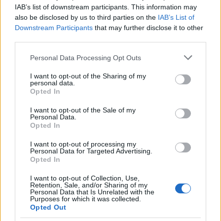
επικαιροποιούνται ανά δεκαπενθήμερο με βάση
IAB’s list of downstream participants. This information may
την υπ’ αριθμό 147803/23-11-12 εγκύκλιο του
also be disclosed by us to third parties on the
IAB’s List of
Υπουργείου Παιδείας. Η πρακτική λοιπόν του
Downstream Participants
that may further disclose it to other
ελέγχου μήπως υποκρύπτει έλλειψη
third parties.
εμπιστοσύνης στους Διευθυντές και τους
Please note that this website/app uses one or more Google
Personal Data Processing Opt Outs
συλλόγους διδασκόντων των σχολείων άρα και
services and may gather and store information including but
απαξίωση του ρόλου τους στη εκπαιδευτική
not limited to your visit or usage behaviour. You may click to
I want to opt-out of the Sharing of my
personal data.
διαδικασία;
grant or deny consent to Google and its third-party tags to
Opted In
Πώς τέτοιες λογικές «εκφοβισμού» και
use your data for below specified purposes in below Google
consent section.
«τρομοκράτησης» των Διευθυντών και των
I want to opt-out of the Sale of my
Personal Data.
Συλλόγων Διδασκόντων, μπορούν να
Opted In
δημιουργήσουν κλίμα νηφαλιότητας και ηρεμίας,
που τόσο ανάγκη έχουν τα σχολεία ώστε να
I want to opt-out of processing my
Personal Data for Targeted Advertising.
ανταποκριθούν στα μεγάλα και οξυμένα
Opted In
προβλήματά τους;
I want to opt-out of Collection, Use,
Η διαφαινόμενη προοπτική σύμπτυξης τμημάτων
Retention, Sale, and/or Sharing of my
και η μετακίνηση καθηγητών στα μέσα της
Personal Data that Is Unrelated with the
Purposes for which it was collected.
σχολικής χρονιάς σε ποια παιδαγωγικά κριτήρια
Opted Out
ανταποκρίνονται; Οι Προϊστάμενοι και οι