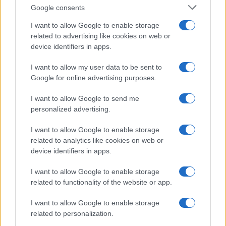
«εγκέφαλοι» αυτών των διαδικασιών ως απόφοιτοι
Google consents
Ανώτατων Σχολών και με τόσους μεταπτυχιακούς
I want to allow Google to enable storage
τίτλους που κατέχουν, αυτά διδάχθηκαν για τη
related to advertising like cookies on web or
παιδαγωγική «αλληλεπίδραση» μαθητή- καθηγητή;
device identifiers in apps.
Η ευαισθησία τους φθάνει μέχρι το σημείο, να
επιτρέπουν στο μέσον ήδη της σχολικής χρονιάς,
I want to allow my user data to be sent to
Google for online advertising purposes.
να δημιουργούν αναστάτωση στα σχολεία και να
διαταράσσουν την εύρυθμη λειτουργία τους;
I want to allow Google to send me
Νοιάζεται κανείς τους για τους καθηγητές και τις
personalized advertising.
καθηγήτριες που θα μετακινηθούν σε σχολεία
άλλων περιοχών ή που θα
υποχρεωθούν
να κάνουν
I want to allow Google to enable storage
υπερωρίες για να καλύψουν τα σοβαρά κενά;
related to analytics like cookies on web or
device identifiers in apps.
Συναδέλφισσες, συνάδελφοι
I want to allow Google to enable storage
related to functionality of the website or app.
I want to allow Google to enable storage
related to personalization.