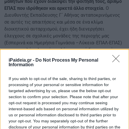
μαθητών που έχουν διακόψει την φοίτησή τους, αριθμό
ΕΠΑΣ που ιδρύθηκαν και αρκετά άλλα στοιχεία.
Ο
Διευθυντής Εκπαίδευσης Γ΄ Αθήνας ανταποκρινόμενος
σε αυτές τις απαιτήσεις και μέσα σε ένα κλίμα
διοικητικού αυταρχισμού, έχει ήδη διενεργήσει
έλεγχους σε σχολικές μονάδες της περιοχής μας
(Εσπερινά και Ημερήσια Γυμνάσια –Λύκεια- ΕΠΑΛ-ΕΠΑΣ)
με αποστολή «κλιμακίων ελέγχου» από διοικητικούς
υπαλλήλους! Σχεδιάζει, μάλιστα, οι έλεγχοι να
iPaideia.gr -
Do Not Process My Personal
επεκταθούν και στις υπόλοιπες σχολικές μονάδες της
Information
περιοχής μας. Η σκοπιμότητα αυτών των ενεργειών
είναι προφανής: η σύμπτυξη ή η κατάργηση τμημάτων για
If you wish to opt-out of the sale, sharing to third parties, or
την εξοικονόμηση καθηγητών ώστε να καλύψουν τα
processing of your personal or sensitive information for
targeted advertising by us, please use the below opt-out
υπάρχοντα κενά.
Η διαδικασία αυτή μας βρίσκει
section to confirm your selection. Please note that after your
αντίθετους και μας προβληματίζει για τους εξής λόγους
:
opt-out request is processed you may continue seeing
interest-based ads based on personal information utilized by
Με τη συμπλήρωση του Survey όλα τα στοιχεία-
us or personal information disclosed to third parties prior to
αριθμός μαθητών, τμήματα, ωρολόγιο πρόγραμμα,
your opt-out. You may separately opt-out of the further
προσωπικό- είναι καταχωρισμένα σ’ αυτό και
disclosure of your personal information by third parties on the