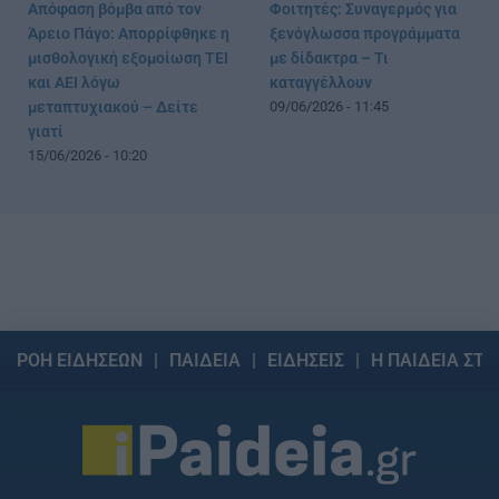
Απόφαση βόμβα από τον
Φοιτητές: Συναγερμός για
Άρειο Πάγο: Απορρίφθηκε η
ξενόγλωσσα προγράμματα
μισθολογική εξομοίωση ΤΕΙ
με δίδακτρα – Τι
και ΑΕΙ λόγω
καταγγέλλουν
μεταπτυχιακού – Δείτε
09/06/2026 - 11:45
γιατί
15/06/2026 - 10:20
ΡΟΗ ΕΙΔΗΣΕΩΝ
ΠΑΙΔΕΙΑ
ΕΙΔΗΣΕΙΣ
Η ΠΑΙΔΕΙΑ ΣΤΗ