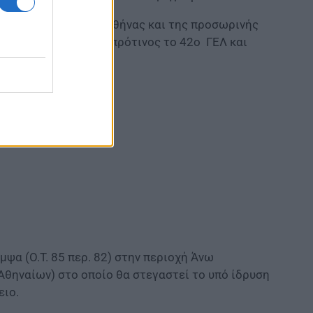
κπαίδευσης (ΕΕΕΕΚ) Αθήνας και της προσωρινής
ίο στεγαζόταν μέχρι πρότινος το 42ο ΓΕΛ και
μψα (Ο.Τ. 85 περ. 82) στην περιοχή Άνω
Αθηναίων) στο οποίο θα στεγαστεί το υπό ίδρυση
ειο.