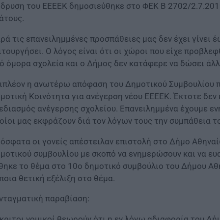
ίδρυση του ΕΕΕΕΚ δημοσιεύθηκε στο ΦΕΚ Β 2702/2.7.201
άτους.
ρά τις επανειλημμένες προσπάθειες μας δεν έχει γίνει έ
ιτουργήσει. Ο λόγος είναι ότι οι χώροι που είχε προβλ
ό όμορα σχολεία και ο Δήμος δεν κατάφερε να δώσει άλλ
ιπλέον η ανωτέρω απόφαση του Δημοτικού Συμβουλίου 
μοτική Κοινότητα για ανέγερση νέου ΕΕΕΕΚ. Έκτοτε δεν 
εδιασμός ανέγερσης σχολείου. Επανειλημμένα έχουμε εν
οίοι μας εκφράζουν διά τον λόγων τους την συμπάθεια τ
όσφατα οι γονείς απέστειλαν επιστολή στο Δήμο Αθηναί
μοτικού συμβουλίου με σκοπό να ενημερώσουν και να ευ
θηκε το θέμα στο 10ο δημοτικό συμβούλιο του Δήμου Αθ
ποια θετική εξέλιξη στο θέμα.
νταγματική παραβίαση:
κριτοι νομικοί θεωρούν ότι η εν λόγω αδιαφορία του Δή