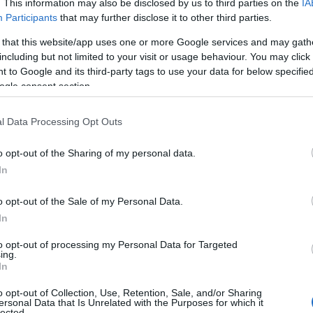
. This information may also be disclosed by us to third parties on the
IA
ην Ά Αθήνας (ΕΕΕΕΚ) κατέληξαν στην εισήγηση του παρα
Participants
that may further disclose it to other third parties.
ία χρόνια μετά την λήψη της σχετικής απόφασης από το 
 that this website/app uses one or more Google services and may gath
υ Εργαστηρίου Ειδικής Επαγγελματικής Εκπαίδευσης Αθ
including but not limited to your visit or usage behaviour. You may click 
 to Google and its third-party tags to use your data for below specifi
ραμένει ένα φάντασμα στα χαρτιά.
ogle consent section.
 εν λόγω θέμα πλέον χρονίζει και δυσκολεύει εξαιρετικά
μές ειδικής αγωγής δευτεροβάθμιας εκπαίδευσης, όπως 
l Data Processing Opt Outs
αγγελματικής Εκπαίδευσης (ΕΕΕΕΚ), που δημιουργούνται 
o opt-out of the Sharing of my personal data.
άχυτες αναπτυξιακές διαταραχές στο φάσμα του αυτισμού
In
δήμος Αθηναίων, ο μεγαλύτερος πληθυσμιακά δήμος και 
 αποτέλεσμα τα παιδιά των κατοίκων του να αναγκάζοντα
o opt-out of the Sale of my Personal Data.
ες για να πάνε και να έλθουν προκειμένου να φοιτήσουν
In
γάλεω και Νέου Ηρακλείου. Όπως αντιλαμβάνεστε είναι 
 πολύωρη καθημερινή μετακίνηση, παιδιά με πολύ σοβαρ
to opt-out of processing my Personal Data for Targeted
ing.
νέχεια να ανταπεξέλθουν στο θεραπευτικό πρόγραμμα του
In
ρυση και λειτουργία τέτοιων σχολείων έγκειται στην ευα
o opt-out of Collection, Use, Retention, Sale, and/or Sharing
ersonal Data that Is Unrelated with the Purposes for which it
ίζει επίσης να επισημανθεί ότι οι ανωτέρω δομές στις ο
lected.