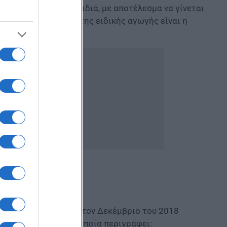
 από 200 έως 250 παιδιά, με αποτέλεσμα να γίνεται
 προϋπόθεση δομών της ειδικής αγωγής είναι η
το Δήμο της Αθήνας τον Δεκέμβριο του 2018
ύλιο της Αθήνας η οποία περιγράφει: