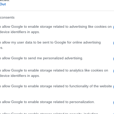
ναι υπερκορεσμέ νέες αφού κάθε μία από αυτές φιλοξενεί
Out
όμα πιο δύσκολη η θεραπευτική διαδικασία αφού βασική
αρξη ολιγομελών τμημάτων.
consents
o allow Google to enable storage related to advertising like cookies on
evice identifiers in apps.
o allow my user data to be sent to Google for online advertising
s.
to allow Google to send me personalized advertising.
o allow Google to enable storage related to analytics like cookies on
evice identifiers in apps.
o allow Google to enable storage related to functionality of the website
ντομο ιστορικό των ενεργειών για το θέμα:
o allow Google to enable storage related to personalization.
 συνέχεια σχετικών προτάσεων που διενεργήθηκαν προς 
φθηκε η απόφαση 1977/6.12.2018 από το Δημοτικό Συμβο
o allow Google to enable storage related to security, including