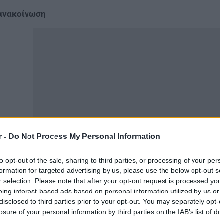
ανακοίνωση
r -
Do Not Process My Personal Information
to opt-out of the sale, sharing to third parties, or processing of your per
ό κοινού οι εν λόγω σύλλογοι και ορμώμενοι από τα πρ
formation for targeted advertising by us, please use the below opt-out s
ήνα (μετακίνηση παιδιών σε άλλες περιοχές με ΕΕΕΕΚ, α
r selection. Please note that after your opt-out request is processed y
θεση σε προβλήματα δημόσιας υγείας λόγω του συνωστισ
eing interest-based ads based on personal information utilized by us or
πλεκόμενων) πραγματοποίησαν διαδικτυακή συνάντηση στ
disclosed to third parties prior to your opt-out. You may separately opt-
losure of your personal information by third parties on the IAB’s list of
άλυση όλων των σχετικών εγγράφων και συνθηκών που συ