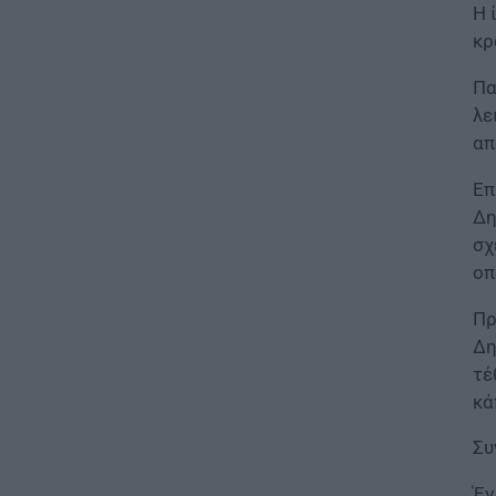
H 
ΠΑΙΔΕΙΑ
κρ
Παιδικοί σταθμοί ΕΣΠΑ 2026 –
2027: Δείτε πότε αναμένονται
Πα
τα προσωρινά αποτελέσματα
λε
για τα voucher
απ
07.08.2026 - 13:52
Επ
ΕΙΔΗΣΕΙΣ
Δη
Ιός Δυτικού Νείλου: Στο
σχ
«κόκκινο» φέτος η Αττική –
οπ
Πώς μεταδίδεται, ποια είναι τα
συμπτώματα, ποια είναι τα
Πρ
μέτρα προστασίας
Δη
07.08.2026 - 13:19
τέ
κά
ΕΙΔΗΣΕΙΣ
Διαβατήρια: Ποιά είναι τα
Συ
ισχυρότερα και ποια τα
ασθενέστερα στον κόσμο το
2026
Έγ