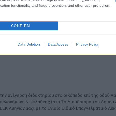
cation functionality and fraud prevention, and other user protection.
 την ίδρυση του Εργαστηρίου Ειδικής Επαγγελματικής Ε
έγασής του στο κτίριο επί της οδού Λιοσίων 42, στο οπο
CONFIRM
Data Deletion
Data Access
Privacy Policy
 την ανέγερση διδακτηρίου στο οικόπεδο επί της οδού Λά
πελοκήπων- Ν. Φιλοθέης (στο 7ο Διαμέρισμα του Δήμου 
ΕΕΚ Αθηνών μαζί με το Ενιαίο Ειδικό Επαγγελματικό Λύκ