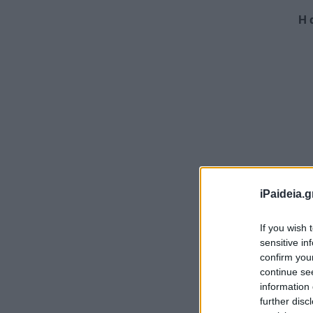
Η 
iPaideia.g
If you wish 
Απ
sensitive in
Αθ
confirm you
έκ
continue se
εμ
information 
further disc
αν