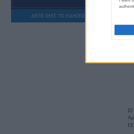
authenti
ΠΑΙΔΕΙΑ
α)
ΔΕΙΤΕ ΟΛΕΣ ΤΙΣ ΕΙΔΗΣΕΙΣ ΕΔΩ »
ΝΕΟ φοιτητικό επίδομα: Για
στ
ποιούς φοιτητές
07.08.2026 - 15:54
ΠΑΙΔΕΙΑ
Τεχνητή Νοημοσύνη στα
σχολεία: Οι νέοι κανόνες για
μαθητές και εκπαιδευτικούς –
Τι απαγορεύεται
07.08.2026 - 15:45
ΕΙΔΗΣΕΙΣ
Δεκαπενταύγουστος 2026:
Πώς αμείβονται όσοι
εργαστούν – Τι ισχύει για
β)
πενθήμερο, εξαήμερο και
Αμ
άδεια
ΕΕ
07.08.2026 - 14:30