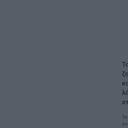
Τ
ζ
κ
λ
σ
Το
στ