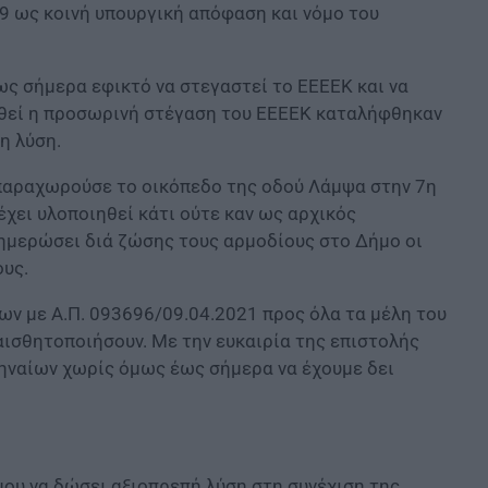
9 ως κοινή υπουργική απόφαση και νόμο του
ως σήμερα εφικτό να στεγαστεί το ΕΕΕΕΚ και να
εφθεί η προσωρινή στέγαση του ΕΕΕΕΚ καταλήφθηκαν
η λύση.
παραχωρούσε το οικόπεδο της οδού Λάμψα στην 7η
έχει υλοποιηθεί κάτι ούτε καν ως αρχικός
ημερώσει διά ζώσης τους αρμοδίους στο Δήμο οι
ους.
ων με Α.Π. 093696/09.04.2021 προς όλα τα μέλη του
αισθητοποιήσουν. Με την ευκαιρία της επιστολής
ηναίων χωρίς όμως έως σήμερα να έχουμε δει
μου να δώσει αξιοπρεπή λύση στη συνέχιση της