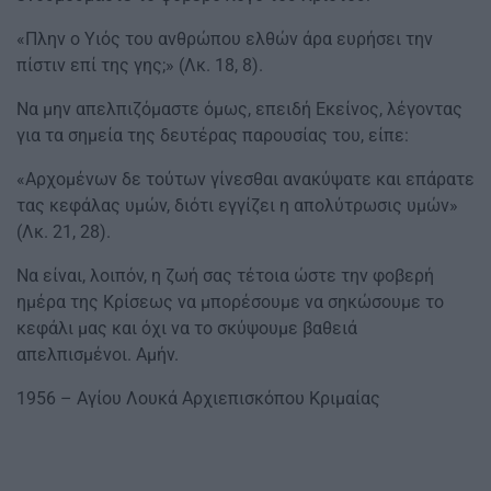
«Πλην ο Υιός του ανθρώπου ελθών άρα ευρήσει την
πίστιν επί της γης;» (Λκ. 18, 8).
Να μην απελπιζόμαστε όμως, επειδή Εκείνος, λέγοντας
για τα σημεία της δευτέρας παρουσίας του, είπε:
«Αρχομένων δε τούτων γίνεσθαι ανακύψατε και επάρατε
τας κεφάλας υμών, διότι εγγίζει η απολύτρωσις υ­μών»
(Λκ. 21, 28).
Να είναι, λοιπόν, η ζωή σας τέτοια ώστε την φοβερή
ημέρα της Κρίσεως να μπορέσουμε να σηκώσουμε το
κεφάλι μας και όχι να το σκύψουμε βαθειά
απελπισμένοι. Αμήν.
1956 – Αγίου Λουκά Αρχιεπισκόπου Κριμαίας