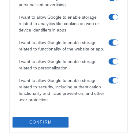
personalized advertising.
I want to allow Google to enable storage
related to analytics like cookies on web or
device identifiers in apps.
Οι άγιοι απόστολοι κήρυξαν σ’ όλο τον κόσμο, ότι ο
I want to allow Google to enable storage
Κύριός μας Ιησούς Χριστός είναι «αληθώς, του Πατρός
related to functionality of the website or app.
το απαύγασμα».
I want to allow Google to enable storage
Ο κόσμος ολόκληρος, όταν το άκουσε, θα έπρεπε να
related to personalization.
γονατίσει μπροστά στον Κύριο Ιησού Χριστό και να
προσκυνήσει τον Αληθινό Υιό του Θεού.
I want to allow Google to enable storage
related to security, including authentication
Θα έπρεπε η εμφάνιση στο Θαβώρ των δύο πιο μεγάλων
functionality and fraud prevention, and other
προφητών της Παλαιάς Διαθήκης και η προσκύνηση του
user protection.
Κυρίου Ιησού Χριστού κατά την μεταμόρφωσή του, να
κλείσει για πάντα τα βδελυρά χείλη των γραμματέων και
των φαρισαίων, οι οποίοι μισούσαν τον Κύριο Ιησού και
CONFIRM
τον θεωρούσαν παραβάτη του νόμου του Μωυσή. Αλλά
και μέχρι σήμερα δεν πιστεύουν οι Εβραίοι ότι Αυτός