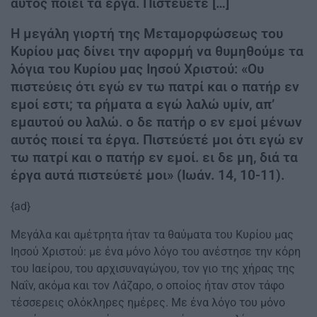
αυτός ποιεί τα έργα. Πι­στεύετέ […]
Η μεγάλη γιορτή της Μεταμορφώσεως του
Κυρίου μας δίνει την αφορμή να θυμηθούμε τα
λόγια του Κυ­ρίου μας Ιησού Χριστού: «Ου
πιστεύεις ότι εγώ εν τω πατρί και ο πατήρ εν
εμοί εστι; τα ρήματα α εγώ λαλώ υμίν, απ’
εμαυτού ου λα­λώ. ο δε πατήρ ο εν εμοί μένων
αυτός ποιεί τα έργα. Πι­στεύετέ μοι ότι εγώ εν
τω πατρί και ο πατήρ εν εμοί. ει δε μη, διά τα
έργα αυτά πιστεύετέ μοι» (Ιωάν. 14, 10-11).
{ad}
Μεγάλα και αμέτρητα ήταν τα θαύματα του Κυρίου μας
Ιησού Χριστού: με ένα μόνο λόγο του ανέστησε την κόρη
του Ιαείρου, του αρχισυναγώγου, τον γιο της χήρας της
Ναΐν, ακόμα και τον Λάζαρο, ο οποίος ήταν στον τάφο
τέσσερεις ολόκληρες ημέρες. Με ένα λόγο του μόνο