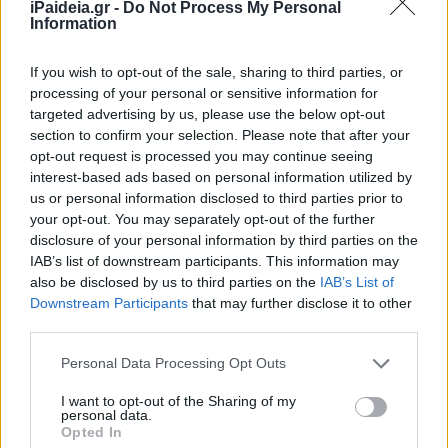
iPaideia.gr -
Do Not Process My Personal
Information
If you wish to opt-out of the sale, sharing to third parties, or
processing of your personal or sensitive information for
targeted advertising by us, please use the below opt-out
Σ’ αυτόν, που έλαμψε με ένα εκθαμβωτικό θείο φως,
section to confirm your selection. Please note that after your
εμφανίστηκαν οι προφήτες της Παλαιάς Διαθήκης, ο
opt-out request is processed you may continue seeing
Μωυσής και ο Ηλίας και προσκύνησαν τον δημιουργό του
interest-based ads based on personal information utilized by
νόμου.
us or personal information disclosed to third parties prior to
your opt-out. You may separately opt-out of the further
Με φόβο και τρόμο έβλεπαν το θαυμαστό αυτό θέαμα οι
disclosure of your personal information by third parties on the
εκλεκτοί απόστολοι Πέτρος, Ιάκωβος και Ιωάννης. Και
IAB’s list of downstream participants. This information may
μετά από τη νεφέλη, που τους σκέπασε, ακούστηκε η
also be disclosed by us to third parties on the
IAB’s List of
φωνή του Θεού:
Downstream Participants
that may further disclose it to other
third parties.
«Ούτος εστιν ο Υιός μου ο αγαπητός, εν ω ευδόκησα.
Please note that this website/app uses one or more Google
αυτού ακούετε» (Ματθ. 17, 5).
Personal Data Processing Opt Outs
services and may gather and store information including but
not limited to your visit or usage behaviour. You may click to
I want to opt-out of the Sharing of my
personal data.
grant or deny consent to Google and its third-party tags to
Opted In
use your data for below specified purposes in below Google