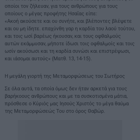
οποίοι τον ζήλευαν, για τους ανθρώπους για τους
οποίους ο μέγας προφήτης Ησαΐας είπε:
«Ακοή ακούσετε και ου συνήτε, και βλέποντες βλέψετε
και ου μη ίδητε. επαχύνθη γαρ η καρδία του λαού τούτου,
και τοις ωσί βαρέως ήκουσαν, και τους οφθαλμούς
αυτών εκάμμυσαν, μήποτε ίδωσι τοις οφθαλμοίς και τοις
ωσίν ακούσωσι και τη καρδία συνώσι και επιστρέψωσι,
και ιάσομαι αυτούς» (Ματθ. 13, 14-15).
Η μεγάλη γιορτή της Μεταμορφώσεως του Σωτήρος
Σε όλα αυτά, τα οποία όμως δεν ήταν αρκετά για τους
βαρήκοους ανθρώπους και με τα συσκοτισμένα μάτια,
πρόσθεσε ο Κύριός μας Ιησούς Χριστός το μέγα θαύμα
της Μεταμορφώσεώς Του στο όρος Θαβώρ.