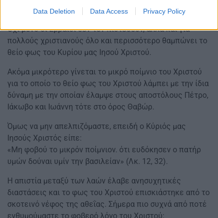
είναι ο Μεσσίας.
Data Deletion
Data Access
Privacy Policy
Όχι μόνο οι Εβραίοι δεν τον πιστεύουν, αλλά και για
πολλούς χριστιανούς όλο και περισσότερο θαμπώνει το
θείο φως του Κυρίου μας Ιησού Χριστού.
Ακόμα μικρότερο γίνεται το μικρό ποίμνιο του Χριστού
για το οποίο το θείο φως του Χριστού λάμπει με την ίδια
δύναμη με την οποίαν έλαμψε στους αποστόλους Πέτρο,
Ιάκωβο και Ιωάννη τότε στο όρος Θαβώρ.
Όμως να μην απελπιζόμαστε, επειδή ο Κύριός μας
Ιησούς Χριστός είπε:
«Μη φοβού το μικρόν ποίμνιον. ότι ευδόκησεν ο πατήρ
υμών δούναι υμίν την βασιλείαν» (Λκ. 12, 32).
Η απιστία μεταξύ των λαών έλαβε ανησυχητικές
διαστάσεις και το φως του Χριστού επισκιάστηκε από το
σκοτεινό νέφος της αθεΐας. Σήμερα πιο συχνά από ποτέ
ενθυμούμαστε το φοβερό λόγο του Χριστού: