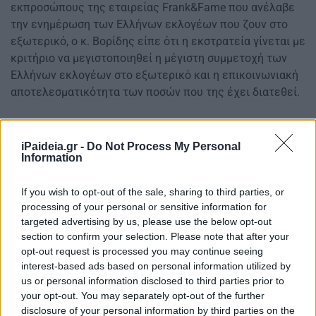
εκπροσώπους της εταιρείας Frank&Fame που ανέλαβε
την ενημέρωση των Ελλήνων εκλογέων που ζουν στο
εξωτερικό, ο κ. Βορίδης είπε ότι η εκστρατεία γίνεται με
κριτήριο να μεγιστοποιηθεί η μέγιστη συμμετοχή των
Ελλήνων εκλογέων στο εξωτερικό και η επικοινωνιακή
αποτελεσματικότητα των ποσών που της έχει διατεθεί.
Αφού σημείωσε ότι η ενημέρωση περνά πλέον κυρίως
iPaideia.gr -
Do Not Process My Personal
μέσα από τους ιστοτόπους, τα κοινωνικά δίκτυα και την
Information
τηλεόραση (με τεράστια διαφορά από τις εφημερίδες)
είπε ότι θα λάβουν ποσά και τα ομογενειακά μέσα, διότι
If you wish to opt-out of the sale, sharing to third parties, or
έχουν πρόσβαση στο ομογενειακό κοινό, αλλά η
processing of your personal or sensitive information for
κατανομή θα γίνεται μέσα από δικτυακές μηχανές, οι
targeted advertising by us, please use the below opt-out
οποίες παίρνουν την εντολή καταχώρησης του
section to confirm your selection. Please note that after your
συγκεκριμένου μηνύματος, με τις εξής προδιαγραφές:
opt-out request is processed you may continue seeing
interest-based ads based on personal information utilized by
να είναι ελληνικός ιστότοπος, να είναι στην ελληνική
us or personal information disclosed to third parties prior to
γλώσσα και να δέχεται επισκέψεις από χώρες του
your opt-out. You may separately opt-out of the further
εξωτερικού.
disclosure of your personal information by third parties on the