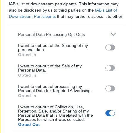
IAB’s list of downstream participants. This information may
Εκεί που βλέπουν οι κάτοικοι του εξωτερικού, εκεί θα
also be disclosed by us to third parties on the
IAB’s List of
δίνει και τη διαφήμιση ο σχετικός μηχανισμός είπε ο κ.
Downstream Participants
that may further disclose it to other
Βορίδης σημειώνοντας ότι (ο μηχανισμός) θα δίνει
third parties.
χρήματα ανάλογα με τις καταχωρίσεις που θα έχουν
Please note that this website/app uses one or more Google
γίνει. Είναι ένας απολύτως διαφανής μηχανισμός, δεν
Personal Data Processing Opt Outs
services and may gather and store information including but
προϋποθέτει προειλημμένη απόφαση, ότι θα δώσω εδώ
not limited to your visit or usage behaviour. You may click to
I want to opt-out of the Sharing of my
τόσα και τόσα εκεί. Θα πάνε τα χρήματα εκεί που οι
personal data.
grant or deny consent to Google and its third-party tags to
Opted In
κάτοικοι του εξωτερικού βλέπουν περισσότερο, για να
use your data for below specified purposes in below Google
πετύχουμε τη μεγαλύτερη διάδοση του μηνύματος είπε
consent section.
I want to opt-out of the Sale of my
ο κ. Βορίδης, σημειώνοντας ότι θα υπάρχουν ανάλογα
Personal Data.
Opted In
κριτήρια και για τις τηλεοράσεις και τα ραδιόφωνα.
I want to opt-out of processing my
Personal Data for Targeted Advertising.
Opted In
I want to opt-out of Collection, Use,
Retention, Sale, and/or Sharing of my
Personal Data that Is Unrelated with the
Purposes for which it was collected.
Opted Out