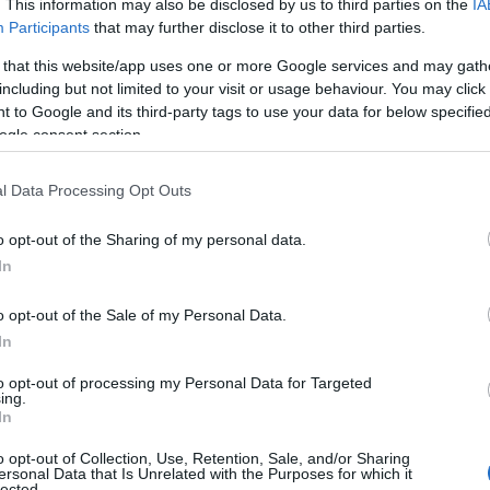
. This information may also be disclosed by us to third parties on the
IA
Participants
that may further disclose it to other third parties.
 that this website/app uses one or more Google services and may gath
including but not limited to your visit or usage behaviour. You may click 
 to Google and its third-party tags to use your data for below specifi
ogle consent section.
l Data Processing Opt Outs
o opt-out of the Sharing of my personal data.
In
o opt-out of the Sale of my Personal Data.
In
to opt-out of processing my Personal Data for Targeted
τόσο τα ποσά πιστώνονται στους λογαριασμούς των συν
ing.
In
γάσιμης άρα η πρώτη πληρωμή για τις συντάξεις Απριλίο
υτέρας 24 Μαρτίου, ενώ η δεύτερη και τελευταία από τ
o opt-out of Collection, Use, Retention, Sale, and/or Sharing
ersonal Data that Is Unrelated with the Purposes for which it
lected.