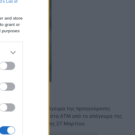
B’s List of
er and store
to grant or
ed purposes
ταξιούχων από το απόγευμα της προηγούμενης
υ θα είναι διαθέσιμη στα ΑΤΜ από το απόγευμα της
ο απόγευμα της Πέμπτης 27 Μαρτίου.