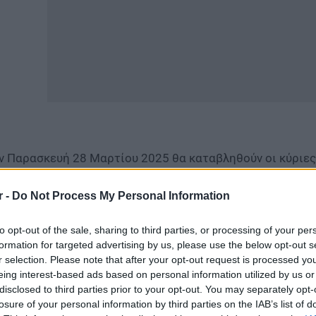
ν Παρασκευή 28 Μαρτίου 2025 θα καταβληθούν οι κύριε
απεζών, ΟΤΕ, ΔΕΗ, ΛΟΙΠΩΝ ΕΝΤΑΣΣΟΜΕΝΩΝ (ΤΣΕΑΠΓΣΟ, Τ
ριες και οι επικουρικές συντάξεις του Δημοσίου.
r -
Do Not Process My Personal Information
ίτε επίσης
Πρόωρη συνταξιοδότηση – Τι προβλέπεται
to opt-out of the sale, sharing to third parties, or processing of your per
formation for targeted advertising by us, please use the below opt-out s
r selection. Please note that after your opt-out request is processed y
eing interest-based ads based on personal information utilized by us or
disclosed to third parties prior to your opt-out. You may separately opt-
losure of your personal information by third parties on the IAB’s list of