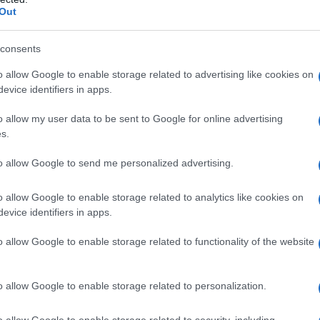
Out
consents
o allow Google to enable storage related to advertising like cookies on
evice identifiers in apps.
o allow my user data to be sent to Google for online advertising
s.
to allow Google to send me personalized advertising.
γκεκριμένα την Τετάρτη 26 Μαρτίου θα πληρώσουν τα εξ
o allow Google to enable storage related to analytics like cookies on
evice identifiers in apps.
ΟΑΕΕ
ΟΓΑ
o allow Google to enable storage related to functionality of the website
 ΕΤΑΑ (μη Μισθωτών)
 συντάξεις ΕΦΚΑ για όσους είναι συνταξιούχοι (Μισθωτο
o allow Google to enable storage related to personalization.
.4387/2016)
 Επικουρικές Συντάξεις του ιδιωτικού τομέα (μη μισθωτ
o allow Google to enable storage related to security, including