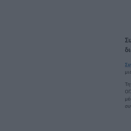
Σ
δ
Συ
μι
Τη
ΟΓ
μέ
συ