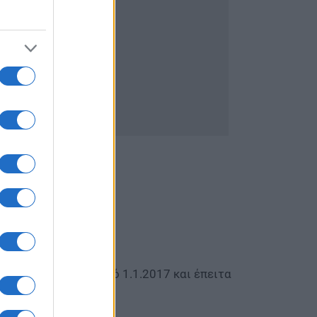
ής Ταμεία:
ί & Μη Μισθωτοί) από 1.1.2017 και έπειτα
ών και μισθωτών)