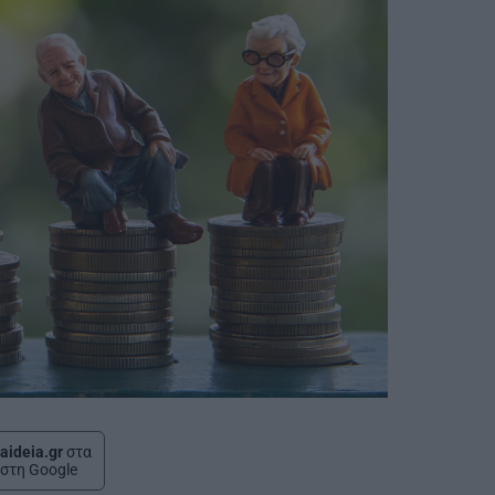
aideia.gr
στα
στη Google