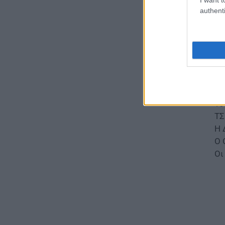
Μι
«κόκκινο» φέτος η Αττική –
authenti
Πώς μεταδίδεται, ποια είναι τα
Τη
συμπτώματα, ποια είναι τα
μέτρα προστασίας
Το
07.08.2026 - 13:19
Το
Οι
ΕΙΔΗΣΕΙΣ
Το
Διαβατήρια: Ποιά είναι τα
Το
ισχυρότερα και ποια τα
Το
ασθενέστερα στον κόσμο το
2026
ΤΣ
07.08.2026 - 12:42
Η 
Ο 
ΠΑΙΔΕΙΑ
Οι
«Πυρά» κατά Ζαχαράκη για
τους διορισμούς
εκπαιδευτικών: «Αγνοεί την
ευρωπαϊκή καταδίκη και
διαιωνίζει το καθεστώς των
αναπληρωτών»
07.08.2026 - 12:10