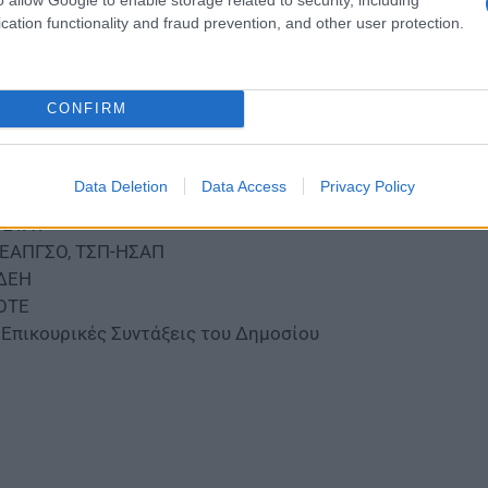
σθωτοί
cation functionality and fraud prevention, and other user protection.
ν Παρασκευή 28 Μαρτίου θα πληρώσουν τα εξής Ταμεία:
 ΙΚΑ – ΕΤΑΜ
CONFIRM
 Δημόσιο
 προσωρινές συντάξεις Ενόπλων Δυνάμεων, Σωμάτων Ασ
 ΝΑΤ και ΚΕΑΝ
Data Deletion
Data Access
Privacy Policy
 ΕΤΑΠ – ΜΜΕ
 ΕΤΑΤ
ΕΑΠΓΣΟ, ΤΣΠ-ΗΣΑΠ
ΔΕΗ
ΟΤΕ
 Επικουρικές Συντάξεις του Δημοσίου