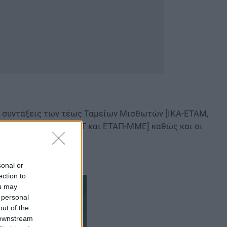
ς συντάξεις των τέως Ταμείων Μισθωτών [ΙΚΑ-ΕΤΑΜ,
ΣΠ-ΗΣΑΠ), ΝΑΤ, ΕΤΑΤ και ΕΤΑΠ-ΜΜΕ] καθώς και οι
sonal or
ection to
ou may
 personal
out of the
 downstream