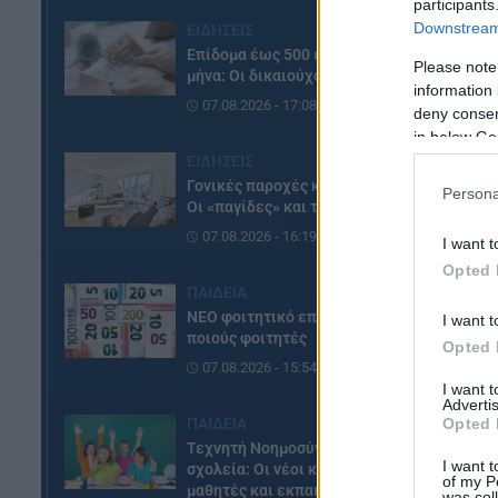
participants
Downstream 
ΕΙΔΗΣΕΙΣ
Επίδομα έως 500 ευρώ τον
Please note
μήνα: Οι δικαιούχοι
information 
07.08.2026 - 17:08
deny consent
in below Go
ΕΙΔΗΣΕΙΣ
Γονικές παροχές και δωρεές:
Persona
Οι «παγίδες» και τα λάθη
07.08.2026 - 16:19
I want t
Opted 
ΠΑΙΔΕΙΑ
ΝΕΟ φοιτητικό επίδομα: Για
I want t
ποιούς φοιτητές
Opted 
07.08.2026 - 15:54
I want 
Ωσ
Advertis
Opted 
ΠΑΙΔΕΙΑ
ερ
Τεχνητή Νοημοσύνη στα
Δε
I want t
σχολεία: Οι νέοι κανόνες για
of my P
μαθητές και εκπαιδευτικούς –
was col