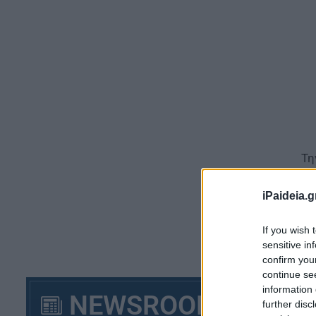
Τη
τρ
κύ
iPaideia.g
Δε
If you wish 
sensitive in
confirm you
continue se
information 
NEWSROOM
further disc