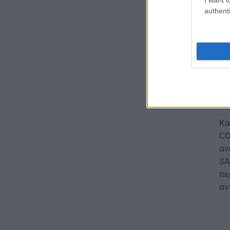
εν
authenti
07.08.2026 - 20:00
απ
Δε
ΠΑΙΔΕΙΑ
CO
Διορισμοί εκπαιδευτικών:
Πότε βγαίνουν τα ονόματα
19
07.08.2026 - 19:21
«ε
συ
ΕΙΔΗΣΕΙΣ
δε
Ποιοί σπουδαστές θα λάβουν
επίδομα 600 ευρώ
Κα
07.08.2026 - 18:19
CO
αν
ΕΙΔΗΣΕΙΣ
SA
Επίδομα έως 500 ευρώ τον
πε
μήνα: Οι δικαιούχοι
αν
07.08.2026 - 17:08
ΕΙΔΗΣΕΙΣ