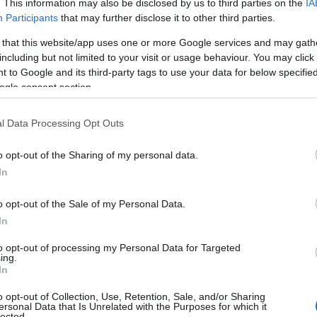
ρατηρηθεί κατά τη διάρκεια της πανδημίας μέχρι σήμερα
. This information may also be disclosed by us to third parties on the
IA
μηλότερα από τα επίπεδα που παρατηρήθηκαν σε παλαιότε
Participants
that may further disclose it to other third parties.
ι «αν και η μείωση της βαρύτητας οφείλεται εν μέρει σε
 that this website/app uses one or more Google services and may gath
ό μελέτες για την αποτελεσματικότητα των εμβολίων έχ
including but not limited to your visit or usage behaviour. You may click 
βαρών κλινικών αποτελεσμάτων από τη λοίμωξη Omicron 
 to Google and its third-party tags to use your data for below specifi
ogle consent section.
αντι σοβαρής ασθένειας να αυξάνεται σημαντικά μεταξύ 
βολίου».
l Data Processing Opt Outs
δομένου ότι το ποσοστό εμβολιασμού ποικίλλει μεταξύ 
ος 69,4%) και δεδομένου ότι η πρόσληψη των αναμνηστι
o opt-out of the Sharing of my personal data.
ίπεδα στην πλειονότητα των χωρών ΕΕ/ΕΟΧ (κάτω του 60
In
ικίλλει, αλλά οι χώρες με χαμηλότερο ποσοστό εμβολια
o opt-out of the Sale of my Personal Data.
ρος της νόσου. Επιπλέον, δεδομένων των πολύ υψηλών ε
In
ρατηρούνται ανεξάρτητα από τη συνολική πρόσληψη εμβ
ρωσταίνουν ταυτόχρονα, οι χώρες με πολύ υψηλά ποσοστ
to opt-out of processing my Personal Data for Targeted
ing.
ρίοδο σημαντικής πίεσης στα συστήματα υγειονομικής πε
In
νόλου (κυρίως μέσω της απουσίας από την εργασία και τ
o opt-out of Collection, Use, Retention, Sale, and/or Sharing
ersonal Data that Is Unrelated with the Purposes for which it
lected.