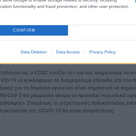
ισχυτικά παρέχουν πρόσθετα μακροπρόθεσμα οφέλη για τα
cation functionality and fraud prevention, and other user protection.
ουσίας από την εργασία ή την εκπαίδευση και το μετα-οξ
ν υπάρχουν μέχρι στιγμής δεδομένα σχετικά με τη συχ
VID-19 λόγω της Omicron, ούτε για το εάν αυτή διαφέρε
CONFIRM
 που προκλήθηκε από παλαιότερες κυκλοφορούσες παραλ
ύλογο» ότι ο μεγάλος αριθμός περιπτώσεων λοίμωξης απ
χνότητα εμφάνισης μετα-COVID-19 κατάστασης, με αναλ
Data Deletion
Data Access
Privacy Policy
ν έχουν εμβολιαστεί.
ταλήγοντας, ο ECDC τονίζει ότι «αν και αναμένουμε να κ
VID-19 να κυκλοφορεί σε διαχειρίσιμα επίπεδα, επί το
άγκης για τη δημόσια υγεία και είναι σημαντικό να σημει
RS-CoV-2 θα μπορούσε ακόμα να προκαλεί περιοδικά υψη
ρίθαλψης». Επομένως, οι στρατηγικές πολυεπίπεδης επιτ
τιμετώπιση της COVID-19 θα είναι απαραίτητες.