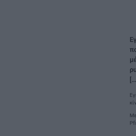
Εγ
π
μέ
ρ
[…
Εγ
κί
Με
Pf