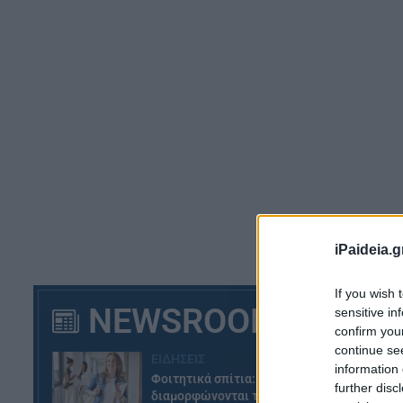
EC
iPaideia.g
«Σ
If you wish 
οδ
NEWSROOM
sensitive in
το
confirm you
continue se
Το
ΕΙΔΗΣΕΙΣ
information 
Φοιτητικά σπίτια: Πώς
κρ
further disc
διαμορφώνονται τα ενοίκια