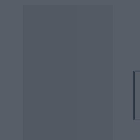
Γονικές παροχές και δωρεές:
Οι «παγίδες» και τα λάθη
07.08.2026 - 16:19
ΠΑΙΔΕΙΑ
ΝΕΟ φοιτητικό επίδομα: Για
ποιούς φοιτητές
07.08.2026 - 15:54
ΠΑΙΔΕΙΑ
Τεχνητή Νοημοσύνη στα
σχολεία: Οι νέοι κανόνες για
μαθητές και εκπαιδευτικούς –
Τι απαγορεύεται
07.08.2026 - 15:45
ΕΙΔΗΣΕΙΣ
Δεκαπενταύγουστος 2026:
Πώς αμείβονται όσοι
εργαστούν – Τι ισχύει για