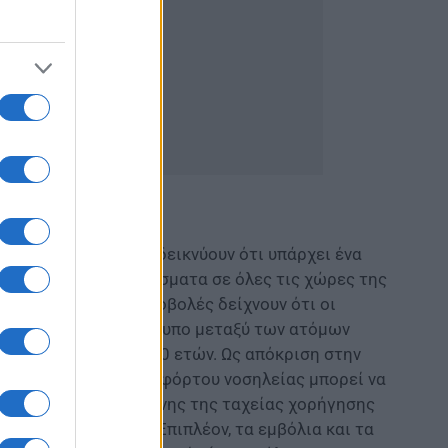
ντελοποίησης καταδεικνύουν ότι υπάρχει ένα
 σε σοβαρά αποτελέσματα σε όλες τις χώρες της
υψη. Οι στατικές προβολές δείχνουν ότι οι
ικά μεγαλύτερο αντίκτυπο μεταξύ των ατόμων
α ηλικίας κάτω των 60 ετών. Ως απόκριση στην
 τον κίνδυνο υψηλού φόρτου νοσηλείας μπορεί να
ύ, συμπεριλαμβανομένης της ταχείας χορήγησης
ηθυσμό σε κίνδυνο. Επιπλέον, τα εμβόλια και τα