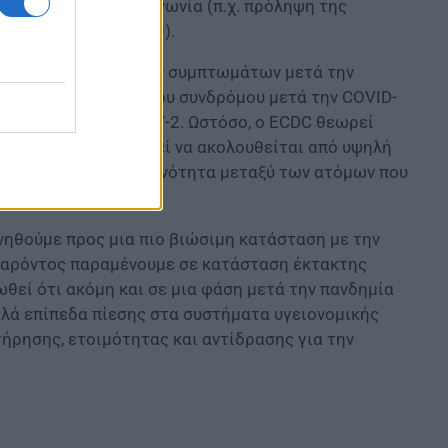
 άτομα και την κοινωνία (π.χ. πρόληψη της
ύ σύνδρομο COVID-19).
νότητα παρατεταμένων συμπτωμάτων μετά την
ι από τη συχνότητα του συνδρόμου μετά την COVID-
λαγές του SARS-CoV-2. Ωστόσο, ο ECDC θεωρεί
ό την Omicron μπορεί να ακολουθείται από υψηλή
ογικά υψηλότερη συχνότητα μεταξύ των ατόμων που
ινηθούμε προς μια πιο βιώσιμη κατάσταση με την
υ παρόντος παραμένουμε σε κατάσταση έκτακτης
ωθεί ότι ακόμη και σε μια φάση μετά την πανδημία
λά επίπεδα πίεσης στα συστήματα υγειονομικής
ήρησης, ετοιμότητας και αντίδρασης για την