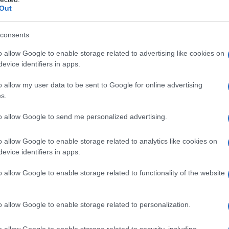
Out
consents
o allow Google to enable storage related to advertising like cookies on
evice identifiers in apps.
o allow my user data to be sent to Google for online advertising
s.
to allow Google to send me personalized advertising.
μφωνα με το ECDC, τα αποτελέσματα της μαθηματικής μο
o allow Google to enable storage related to analytics like cookies on
μαντικό ποσοστό του πληθυσμού που παραμένει ευάλωτο
evice identifiers in apps.
/ΕΟΧ, ειδικά σε εκείνες με χαμηλότερη εμβολιαστική κάλ
σηλείες και η θνησιμότητα αναμένεται να έχουν αναλογ
o allow Google to enable storage related to functionality of the website
ικίας 60 ετών και άνω, αλλά θα επηρεάσουν επίσης άτομ
ηλή συχνότητα εμφάνισης της Omicron, η προστασία από
o allow Google to enable storage related to personalization.
ιτευχθεί αυξάνοντας τη συνολική πρόσληψη εμβολιασμο
αμνηστικών δόσεων, ειδικά στους ηλικιωμένους και σε πλ
o allow Google to enable storage related to security, including