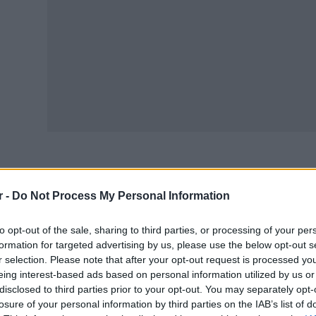
DC: Οι λοιμώξεις από την Omicron φαίνεται λιγότερο π
r -
Do Not Process My Personal Information
ε σύγκριση με παλαιότερες παραλλαγές, οι λοιμώξεις απ
to opt-out of the sale, sharing to third parties, or processing of your per
ηγήσουν σε σοβαρή κλινική έκβαση που απαιτεί νοσηλεία
formation for targeted advertising by us, please use the below opt-out s
υ Ευρωπαϊκού Κέντρου Ελέγχου και Πρόληψης Νόσων (EC
r selection. Please note that after your opt-out request is processed y
eing interest-based ads based on personal information utilized by us or
 ECDC τονίζει ότι «αν και το τρέχον συνολικό ποσοστό κ
disclosed to third parties prior to your opt-out. You may separately opt-
ούσματα ανά 100.000 πληθυσμού, το οποίο είναι τέσσερι
losure of your personal information by third parties on the IAB’s list of