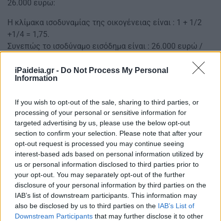
26.000 ευρώ:
Η κλίμακα ισοδυναμίας της οικογένειας είναι : 1 + 1/2
+1/4 = 1,75.
Συνεπώς το ισοδύναμο εισόδημα είναι : 26.000 ευρώ /
1,75= 14.857 ευρώ.
Άρα η οικογένεια εντάσσεται στην Γ εισοδηματική
iPaideia.gr -
Do Not Process My Personal
Information
κλίμακα και θα λάβει 28 ευρώ επίδομα το μήνα.
3. Οικογένεια με 2 γονείς και 2 παιδιά, με ετήσιο
If you wish to opt-out of the sale, sharing to third parties, or
processing of your personal or sensitive information for
εισόδημα 18.800 ευρώ:
targeted advertising by us, please use the below opt-out
Η κλίμακα ισοδυναμίας της οικογένειας είναι : 1 + 1/2
section to confirm your selection. Please note that after your
opt-out request is processed you may continue seeing
+1/4 + 1/4 = 2.
interest-based ads based on personal information utilized by
Συνεπώς το ισοδύναμο εισόδημα είναι : 18.800 ευρώ / 2=
us or personal information disclosed to third parties prior to
9.400 ευρώ.
your opt-out. You may separately opt-out of the further
Άρα η οικογένεια εντάσσεται στην Β εισοδηματική
disclosure of your personal information by third parties on the
κλίμακα και θα λάβει 84 ευρώ επίδομα το μήνα.
IAB’s list of downstream participants. This information may
also be disclosed by us to third parties on the
IAB’s List of
4. Οικογένεια με 2 γονείς και 3 παιδιά με ετήσιο
Downstream Participants
that may further disclose it to other