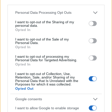
εισόδημα 13.000 ευρώ:
third parties.
Η κλίμακα ισοδυναμίας της οικογένειας είναι : 1 + 1/2
Please note that this website/app uses one or more Google
Personal Data Processing Opt Outs
services and may gather and store information including but
+1/4 + 1/4 +1/4 = 2,25.
not limited to your visit or usage behaviour. You may click to
I want to opt-out of the Sharing of my
Συνεπώς το ισοδύναμο εισόδημα είναι : 13.000 ευρώ /
personal data.
grant or deny consent to Google and its third-party tags to
2,25 = 5.777 ευρώ.
Opted In
use your data for below specified purposes in below Google
Άρα η οικογένεια εντάσσεται στην Α εισοδηματική
consent section.
I want to opt-out of the Sale of my
κλίμακα και θα λάβει 280 ευρώ το μήνα.
Personal Data.
Opted In
5. Οικογένεια με 2 γονείς και 2 παιδιά με ετήσιο
I want to opt-out of processing my
εισόδημα 12.000 ευρώ:
Personal Data for Targeted Advertising.
Opted In
Η κλίμακα ισοδυναμίας της οικογένειας είναι : 1 + 1/2
+1/4 + 1/4 = 2.
I want to opt-out of Collection, Use,
Retention, Sale, and/or Sharing of my
Συνεπώς το ισοδύναμο εισόδημα είναι : 12.000 ευρώ / 2=
Personal Data that Is Unrelated with the
Purposes for which it was collected.
6.000 ευρώ.
Opted Out
Άρα η οικογένεια εντάσσεται στην Α εισοδηματική
κλίμακα και θα λάβει 140 ευρώ το μήνα.
Google consents
6. Οικογένεια με 2 γονείς και 4 παιδιά με ετήσιο
I want to allow Google to enable storage