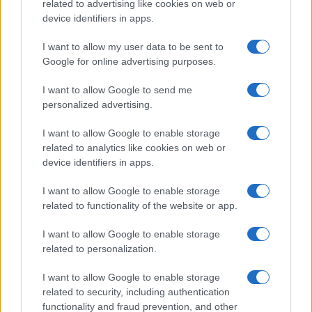
εισόδημα 14.500 ευρώ:
related to advertising like cookies on web or
device identifiers in apps.
Η κλίμακα ισοδυναμίας της οικογένειας είναι : 1 + 1/2
I want to allow my user data to be sent to
+1/4 + 1/4 + 1/4 + 1/4 = 2,5.
Google for online advertising purposes.
Συνεπώς το ισοδύναμο εισόδημα είναι : 14.500 ευρώ /
2,5 = 5.800 ευρώ.
I want to allow Google to send me
Η οικογένεια εντάσσεται στην Α εισοδηματική κλίμακα
personalized advertising.
και θα λάβει 420 ευρώ το μήνα.
I want to allow Google to enable storage
7. Οικογένεια με 2 γονείς και 4 παιδιά με ετήσιο
related to analytics like cookies on web or
εισόδημα 24.500 ευρώ:
device identifiers in apps.
Η κλίμακα ισοδυναμίας της οικογένειας είναι : 1 + 1/2
I want to allow Google to enable storage
+1/4 + 1/4 + 1/4 + 1/4 = 2,5.
related to functionality of the website or app.
Συνεπώς το ισοδύναμο εισόδημα είναι : 24.500 ευρώ /
I want to allow Google to enable storage
2,5 = 9.800 ευρώ.
related to personalization.
Η οικογένεια εντάσσεται στην Β εισοδηματική κλίμακα
και θα λάβει 252ευρώ το μήνα.
I want to allow Google to enable storage
related to security, including authentication
8. Οικογένεια με 2 γονείς και 5 παιδιά με ετήσιο
functionality and fraud prevention, and other