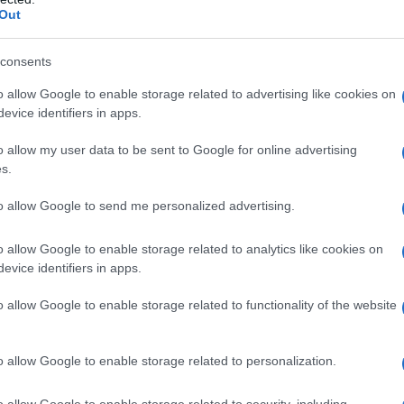
Out
consents
χονται χιόνια πριν τα Χριστούγεννα;
o allow Google to enable storage related to advertising like cookies on
Παναγιώτης Γιαννόπουλος της ΕΡΤ τονίζει ότι δεν αναμέ
evice identifiers in apps.
ιστούγεννα, με το ήπιο κλίμα να συνεχίζεται μέχρι τις π
o allow my user data to be sent to Google for online advertising
s.
λος, ο διευθυντής της ΕΜΥ, Θοδωρής Κολυδάς αναφέρει ό
ήνα θα παραμείνουν κοντά στις κανονικές τιμές για την 
to allow Google to send me personalized advertising.
o allow Google to enable storage related to analytics like cookies on
evice identifiers in apps.
o allow Google to enable storage related to functionality of the website
o allow Google to enable storage related to personalization.
o allow Google to enable storage related to security, including