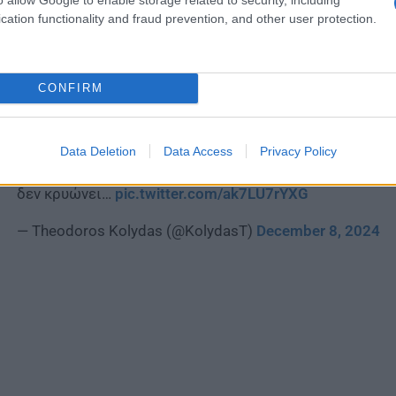
cation functionality and fraud prevention, and other user protection.
νολικά, φαίνεται ότι η περίοδος των Χριστουγέννων θα κ
οχών και χιονοπτώσεων στα ορεινά, αλλά χωρίς σοβαρές
CONFIRM
JET STREAM & 500hPa-SFC -O ΧΑΡΤΗΣ ΜΕΤΑΒΟΛΗΣ 
✅Στους χάρτες των αεροχειμάρρων και 500hPa-Επιφάνε
Data Deletion
Data Access
Privacy Policy
μήνα διατηρείται η ζωνική κυκλοφορία (κίνηση κατά π
δεν κρυώνει…
pic.twitter.com/ak7LU7rYXG
— Theodoros Kolydas (@KolydasT)
December 8, 2024