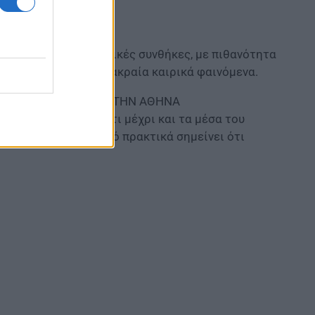
υλήσει με ήπιες καιρικές συνθήκες, με πιθανότητα
 ψυχρές εισβολές ή ακραία καιρικά φαινόμενα.
ΤΗΣ ΘΕΡΜΟΚΡΑΣΙΑΣ ΣΤΗΝ ΑΘΗΝΑ
ιας διακρίνουμε ότι μέχρι και τα μέσα του
αράλληλο), όπου αυτό πρακτικά σημείνει ότι