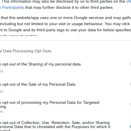
. This information may also be disclosed by us to third parties on the
IA
αμένονται να φτάσουν σε χαμηλά υψόμετρα.
Participants
that may further disclose it to other third parties.
Αναστασία Τυράσκη της ΕΡΤ συμφωνεί ότι η περίοδος των
 that this website/app uses one or more Google services and may gath
στήματα κακοκαιρίας να φέρνουν βροχές. Οι χιονοπτώσει
including but not limited to your visit or usage behaviour. You may click 
 to Google and its third-party tags to use your data for below specifi
ι η θερμοκρασία δεν θα πέσει σε ιδιαίτερα χαμηλά επίπε
ogle consent section.
μετεωρολόγος του Ant1, Τάσος Αρνιακός επισημαίνει ότι
ιστούγεννα, με τις καιρικές συνθήκες να παραμένουν σχε
l Data Processing Opt Outs
ίνεται ότι θα έχουμε πιο κρύο καιρό, με πιθανότητα για
o opt-out of the Sharing of my personal data.
ονοπτώσεις.
In
o opt-out of the Sale of my Personal Data.
In
to opt-out of processing my Personal Data for Targeted
ing.
In
o opt-out of Collection, Use, Retention, Sale, and/or Sharing
ersonal Data that Is Unrelated with the Purposes for which it
lected.