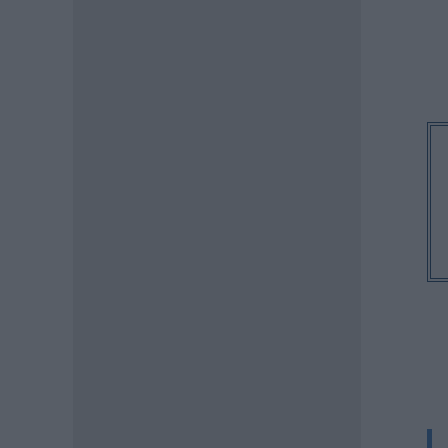
Προσλήψεις αναπληρωτών:
Ποιό εκτιμάται ότι θα είναι το
χρονοδιάγραμμα για φέτος
07.08.2026 - 20:00
ΠΑΙΔΕΙΑ
Διορισμοί εκπαιδευτικών:
Πότε βγαίνουν τα ονόματα
07.08.2026 - 19:21
ΕΙΔΗΣΕΙΣ
Ποιοί σπουδαστές θα λάβουν
επίδομα 600 ευρώ
07.08.2026 - 18:19
ΕΙΔΗΣΕΙΣ
Επίδομα έως 500 ευρώ τον
μήνα: Οι δικαιούχοι
07.08.2026 - 17:08