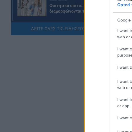
Opted 
Φοιτητικά σπίτια: Πώς
διαμορφώνονται τα ενοίκια
08.08.2026 - 20:07
Google 
Έρ
ΔΕΙΤΕ ΟΛΕΣ ΤΙΣ ΕΙΔΗΣΕΙΣ ΕΔΩ »
I want t
ΕΙΔΗΣΕΙΣ
Ο 
web or d
Συντάξεις Σεπτεμβρίου 2026:
Χρ
Πότε θα γίνουν οι πληρωμές
I want t
08.08.2026 - 19:04
purpose
Τέ
Αθ
I want 
ΕΙΔΗΣΕΙΣ
Τι αλλάζει στις προσλήψεις: Η
νέα διαδικασία
I want t
web or d
08.08.2026 - 18:01
I want t
ΕΙΔΗΣΕΙΣ
or app.
Ποιό είναι το «άγνωστο»
επίδομα που μπορούν να
I want t
λάβουν συνταξιούχοι
08.08.2026 - 12:09
I want t