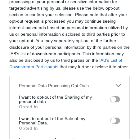
processing of your personal or sensitive information for
έχει και ένα παιδί το ποσό ανεβαίνει στα 391,36 ευρώ. Ση
targeted advertising by us, please use the below opt-out
επίδομα που θα προκύψει κατά τα ανωτέρω δεν δύναται να
section to confirm your selection. Please note that after your
ποσού των 80 ευρώ ούτε να υπερβαίνει το ποσό των 650 ε
opt-out request is processed you may continue seeing
interest-based ads based on personal information utilized by
Το επίδομα χορηγείται υπό τον όρο ο δικαιούχος να έχει 
us or personal information disclosed to third parties prior to
αγορές καυσίμων θέρμανσης αξίας μεγαλύτερης ή ίσης με 
your opt-out. You may separately opt-out of the further
επιδόματος, από 1η Οκτωβρίου 2020 έως και 28 Φεβρουαρί
disclosure of your personal information by third parties on the
IAB’s list of downstream participants. This information may
για το πετρέλαιο θέρμανσης από 15 Οκτωβρίου 2020 και γ
also be disclosed by us to third parties on the
IAB’s List of
λαμβάνονται υπόψη αγορές που έγιναν από την 1η Ιουνίου 2
Downstream Participants
that may further disclose it to other
περίπτωση που η αξία αγοράς υπολείπεται του ανωτέρω ορ
third parties.
δικαιούχος λαμβάνει επίδομα ίσο με το ήμισυ (1/2) της αξ
Please note that this website/app uses one or more Google
που πραγματοποίησε το ίδιο διάστημα.
Personal Data Processing Opt Outs
services and may gather and store information including but
Σημειώνεται πως για τις περιπτώσεις των οικισμών που δ
not limited to your visit or usage behaviour. You may click to
I want to opt-out of the Sharing of my
personal data.
grant or deny consent to Google and its third-party tags to
συμπεριληφθεί στον κατάλογο για την εφαρμογή του συντ
Opted In
use your data for below specified purposes in below Google
επιδότησης θα ληφθεί Μέσος Συντελεστής Επιδότησης το
consent section.
I want to opt-out of the Sale of my
Κώδικα στον οποίο υπάγεται ο οικισμός. Αντίστοιχα, για τ
Personal Data.
που ενδέχεται να μην συμπεριλαμβάνεται κάποιος Ταχυδρ
Opted In
στο Παράρτημα, για την εφαρμογή του συντελεστή επιδότη