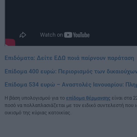
Επιδόματα: Δείτε ΕΔΩ ποιά παίρνουν παράταση
Επίδομα 400 ευρώ: Περιορισμός των δικαιούχω
Επίδομα 534 ευρώ – Αναστολές Ιανουαρίου: Πλ
Η βάση υπολογισμού για το
επίδομα θέρμανσης
είναι στα 2
ποσό να πολλαπλασιάζεται με τον ειδικό συντελεστή που ι
οικισμό της κύριας κατοικίας.