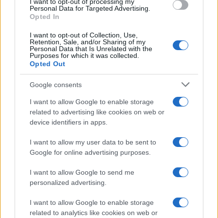
I want to opt-out of processing my
λαμβάνεται ο Μέσος Συντελεστής Επιδότησης του Δήμου σ
Personal Data for Targeted Advertising.
υπάγεται ο οικισμός. Ο Μέσος Συντελεστής επιδότησης τ
Opted In
λαμβάνεται υπόψη επίσης στις περιπτώσεις όπου δεν υφί
I want to opt-out of Collection, Use,
οικισμός στα όρια του αντίστοιχου Ταχυδρομικού Κώδικα β
Retention, Sale, and/or Sharing of my
Personal Data that Is Unrelated with the
Purposes for which it was collected.
Opted Out
Google consents
I want to allow Google to enable storage
related to advertising like cookies on web or
device identifiers in apps.
I want to allow my user data to be sent to
Google for online advertising purposes.
I want to allow Google to send me
personalized advertising.
I want to allow Google to enable storage
related to analytics like cookies on web or