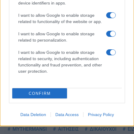
device identifiers in apps.
I want to allow Google to enable storage
related to functionality of the website or app.
Ακολουθείστε το iPaideia.gr στο Google
I want to allow Google to enable storage
Ειδήσεις
Tελευταίες
για την Παιδεία και την εργασία στο
related to personalization.
I want to allow Google to enable storage
related to security, including authentication
functionality and fraud prevention, and other
user protection.
CONFIRM
Στην Κατηγορία:
ΕΙΔΗΣΕΙΣ
Data Deletion
Data Access
Privacy Policy
TAGS:
MYTHERMANSI
ΑΙΤΗΣΕΙΣ
ΔΙΚΑΙΟΥΧΟΙ
ΕΙ