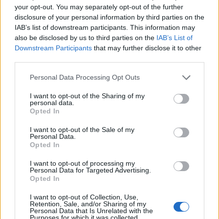
your opt-out. You may separately opt-out of the further
disclosure of your personal information by third parties on the
Όλοι οι πίνακες που καταρτίστηκαν στο πλαίσιο έκδοσης
IAB’s list of downstream participants. This information may
των οριστικών αποτελεσμάτων (προσληπτέου,
also be disclosed by us to third parties on the
IAB’s List of
αναπληρωματικών και κατάταξης των υποψηφίων)
Downstream Participants
that may further disclose it to other
μπορούν να αναζητηθούν στο Γραφείο Εξυπηρέτησης
third parties.
Πολιτών του
ΑΣΕΠ
, (Πουλίου 6, Αμπελόκηποι).
Please note that this website/app uses one or more Google
Personal Data Processing Opt Outs
services and may gather and store information including but
Ο πίνακας προσληπτέου απεστάλη στο Εθνικό
not limited to your visit or usage behaviour. You may click to
I want to opt-out of the Sharing of my
Τυπογραφείο για δημοσίευση και θα αναρτηθεί στο
personal data.
grant or deny consent to Google and its third-party tags to
Πρόγραμμα «ΔΙΑΥΓΕΙΑ» (Ν.3861/13.7.2010) μετά την
Opted In
use your data for below specified purposes in below Google
έκδοση του σχετικού ΦΕΚ.
consent section.
I want to opt-out of the Sale of my
Personal Data.
Opted In
I want to opt-out of processing my
Personal Data for Targeted Advertising.
Opted In
I want to opt-out of Collection, Use,
Retention, Sale, and/or Sharing of my
Personal Data that Is Unrelated with the
Purposes for which it was collected.