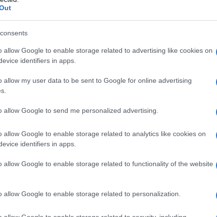
Out
consents
o allow Google to enable storage related to advertising like cookies on
evice identifiers in apps.
o allow my user data to be sent to Google for online advertising
μηνιγγιτιδοκοκκική μηνιγγίτιδα είναι μια σοβαρή, αν και
s.
ι να απειλήσει τη ζωή. Προκαλείται από το βακτήριο Neiss
to allow Google to send me personalized advertising.
νιγγες –τις μεμβράνες που περιβάλλουν τον εγκέφαλο και
α γενικευμένη λοίμωξη στο αίμα.
o allow Google to enable storage related to analytics like cookies on
evice identifiers in apps.
μετάδοση της νόσου γίνεται κυρίως μέσω στενής επαφής 
απνευστικό σύστημα, σάλιου, φιλιών ή κοινής χρήσης ποτ
o allow Google to enable storage related to functionality of the website
γονός ότι οι φορείς του μικροβίου μπορεί να μην παρου
 νόσο χωρίς να το γνωρίζουν.
o allow Google to enable storage related to personalization.
τρα πρόληψης και προστασίας
o allow Google to enable storage related to security, including