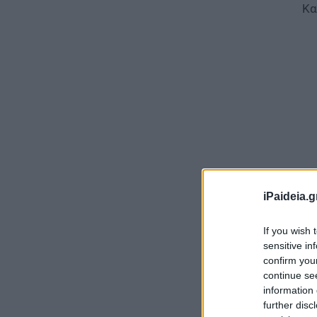
Κα
iPaideia.g
Δε
If you wish 
sensitive in
Στ
confirm you
τα
continue se
information 
τη
further disc
τι