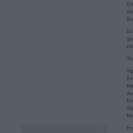
Ο 
σύ
ΠΑΙΔΕΙΑ
δι
Φοιτητές: Πότε έρχεται νέο
κύμα διαγραφών από τα ΑΕΙ
Σε
05.08.2026 - 15:39
χο
επ
ΕΙΔΗΣΕΙΣ
Προκήρυξη ΑΣΕΠ για μόνιμες
Τα
προσλήψεις στη Δημοτική
Αστυνομία: Τα οριστικά
Υψ
αποτελέσματα
Έν
05.08.2026 - 15:25
Να
Αυ
ΕΙΔΗΣΕΙΣ
Ευ
Έλεγχοι σε χιλιάδες
συμβόλαια μεταβιβάσεων
Λή
ακινήτων – Στο μικροσκόπιο
Μω
τα πιστοποιητικά ΕΝΦΙΑ
05.08.2026 - 14:40
Η 