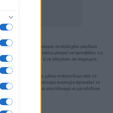
 σπάνια λοίμωξη, που μπορεί να εξελιχθεί ραγδαία
eria meningitidis, το οποίο μπορεί να προσβάλει τις
 τον νωτιαίο μυελό– ή να οδηγήσει σε σηψαιμία,
με φορείς ή ασθενείς, μέσω σταγονιδίων από το
ηριών και σκευών. Ιδιαίτερη ανησυχία προκαλεί το
σιάζουν συμπτώματα, με αποτέλεσμα να μεταδίδουν