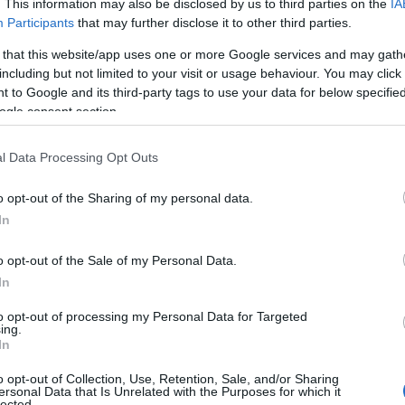
. This information may also be disclosed by us to third parties on the
IA
ισκεπτών.
Participants
that may further disclose it to other third parties.
 περιστατικό δεν αποτελεί μεμονωμένο γεγονός, καθώς 
 that this website/app uses one or more Google services and may gath
νιγγίτιδας σε φοιτητές, γεγονός που ενισχύει τον συναγε
including but not limited to your visit or usage behaviour. You may click 
 to Google and its third-party tags to use your data for below specifi
ύτερο θανατηφόρο κρούσμα στην Πάτρα μέσα σε λίγους μ
ogle consent section.
ινε μάχη με τη νόσο στο νοσοκομείο. Παράλληλα, στην ίδι
νιγγίτιδα στο Ιπποκράτειο Νοσοκομείο Θεσσαλονίκης, με
l Data Processing Opt Outs
τάσταση της υγείας του.
o opt-out of the Sharing of my personal data.
Ιατρικός Σύλλογος Πατρών εξέδωσε ανακοίνωση με οδηγί
In
τιάζοντας στην αποφυγή συνωστισμού και στη διατήρηση
στάσεις αυτές δημιουργούν ερωτήματα σχετικά με την 
o opt-out of the Sale of my Personal Data.
δομένου ότι το Πατρινό Καρναβάλι συγκεντρώνει χιλιάδε
In
 είναι η μηνιγγίτιδα από μηνιγγιτιδόκοκκο και πώς μεταδ
to opt-out of processing my Personal Data for Targeted
ing.
In
o opt-out of Collection, Use, Retention, Sale, and/or Sharing
ersonal Data that Is Unrelated with the Purposes for which it
lected.