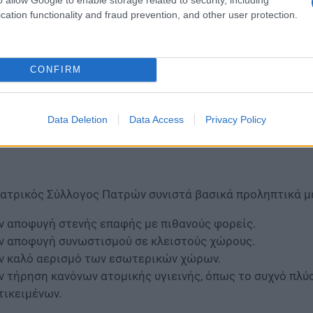
cation functionality and fraud prevention, and other user protection.
CONFIRM
Data Deletion
Data Access
Privacy Policy
Ιατρικός Σύλλογος Πατρών συνιστά βασικά προληπτικά μ
ν αποφυγή στενής επαφής με πιθανούς φορείς.
ν αποφυγή συνωστισμού σε κλειστούς χώρους.
ν καλό αερισμό των εσωτερικών χώρων.
ν τήρηση κανόνων ατομικής υγιεινής, όπως το συχνό πλύ
τικειμένων.