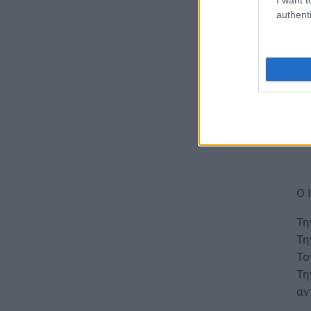
σπίτια
authenti
05.08.2026 - 18:07
ΕΙΔΗΣΕΙΣ
Φωτιές – Στοιχεία – σοκ:
Σχεδόν τα μισά δάση της
Αττικής έχουν γίνει στάχτη
05.08.2026 - 17:00
ΠΑΙΔΕΙΑ
ΕΕΤΑΑ Παιδικοί Σταθμοί ΕΣΠΑ
2026 2027: Μέχρι σήμερα οι
Ο 
αιτήσεις
05.08.2026 - 16:12
Τη
Τη
ΠΑΙΔΕΙΑ
Το
Αλλαγές στην κατανομή της
Τη
επιστημονικής ευθύνης των
Συμβούλων Εκπαίδευσης
αν
05.08.2026 - 15:52