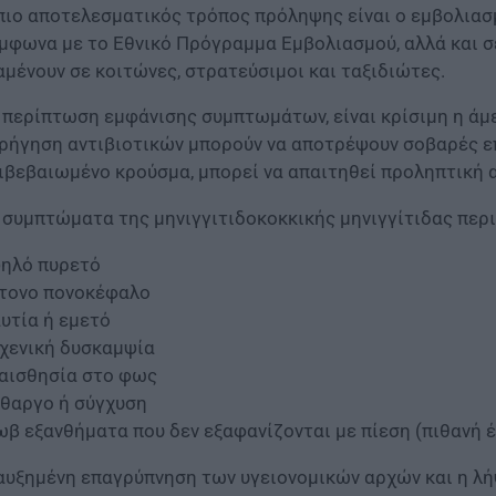
πιο αποτελεσματικός τρόπος πρόληψης είναι ο εμβολιασμ
μφωνα με το Εθνικό Πρόγραμμα Εμβολιασμού, αλλά και σ
αμένουν σε κοιτώνες, στρατεύσιμοι και ταξιδιώτες.
 περίπτωση εμφάνισης συμπτωμάτων, είναι κρίσιμη η άμε
ρήγηση αντιβιοτικών μπορούν να αποτρέψουν σοβαρές ε
ιβεβαιωμένο κρούσμα, μπορεί να απαιτηθεί προληπτική 
 συμπτώματα της μηνιγγιτιδοκοκκικής μηνιγγίτιδας περ
ηλό πυρετό
τονο πονοκέφαλο
υτία ή εμετό
χενική δυσκαμψία
αισθησία στο φως
θαργο ή σύγχυση
β εξανθήματα που δεν εξαφανίζονται με πίεση (πιθανή έ
αυξημένη επαγρύπνηση των υγειονομικών αρχών και η λ