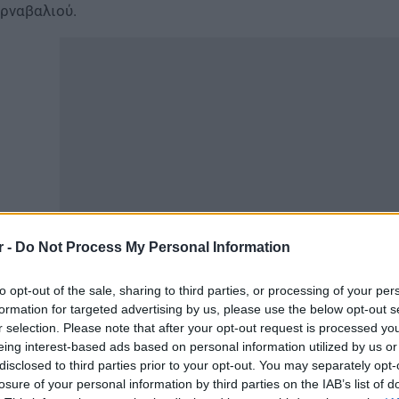
ρναβαλιού.
r -
Do Not Process My Personal Information
ίτε επίσης
Σχολεία: Έρχεται τέλος στα «εύκολα» απολυτ
to opt-out of the sale, sharing to third parties, or processing of your per
formation for targeted advertising by us, please use the below opt-out s
ην περιοχή έχει μεταβεί κλιμάκιο του Εθνικού Οργανισμο
r selection. Please note that after your opt-out request is processed y
 επιδημιολογικά δεδομένα και να καθορίσει τις απαραίτ
eing interest-based ads based on personal information utilized by us or
disclosed to third parties prior to your opt-out. You may separately opt-
ς μηνιγγίτιδας. Η αποστολή του κλιμακίου πραγματοποιεί
losure of your personal information by third parties on the IAB’s list of
ς υγειονομικές αρχές, καθώς οι καρναβαλικές εκδηλώσε