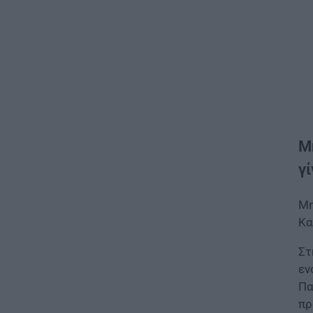
Μ
γ
Μη
Κα
Στ
εν
Πα
πρ