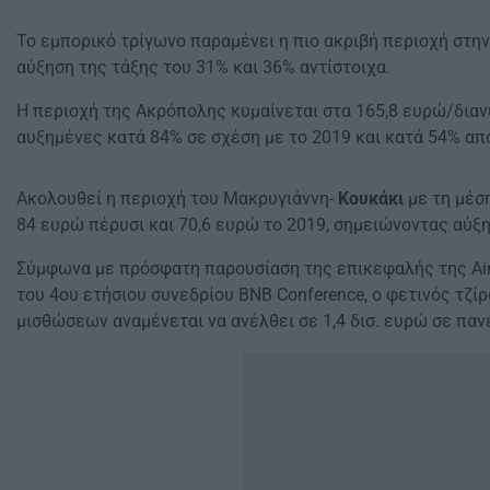
Το εμπορικό τρίγωνο παραμένει η πιο ακριβή περιοχή στη
αύξηση της τάξης του 31% και 36% αντίστοιχα.
Η περιοχή της Ακρόπολης κυμαίνεται στα 165,8 ευρώ/διανυ
αυξημένες κατά 84% σε σχέση με το 2019 και κατά 54% από
Ακολουθεί η περιοχή του Μακρυγιάννη-
Κουκάκι
με τη μέση
84 ευρώ πέρυσι και 70,6 ευρώ το 2019, σημειώνοντας αύξη
Σύμφωνα με πρόσφατη παρουσίαση της επικεφαλής της AirD
του 4ου ετήσιου συνεδρίου ΒΝΒ Conference, ο φετινός τζ
μισθώσεων αναμένεται να ανέλθει σε 1,4 δισ. ευρώ σε παν