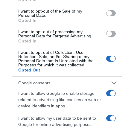
use your data for below specified purposes in below Google
consent section.
I want to opt-out of the Sale of my
Personal Data.
Ανακαίνιση Κατοικίας: Διευρύνονται τα κριτήρια
Airbnb
Opted In
ένταξης – Παράταση για τις κλειστές κατοικίες
βραχυ
I want to opt-out of processing my
01/08/2026 - 09:01
ιδιοκ
Personal Data for Targeted Advertising.
30/07/
Opted In
I want to opt-out of Collection, Use,
Retention, Sale, and/or Sharing of my
Personal Data that Is Unrelated with the
Purposes for which it was collected.
Opted Out
Google consents
I want to allow Google to enable storage
related to advertising like cookies on web or
device identifiers in apps.
I want to allow my user data to be sent to
Google for online advertising purposes.
Δωρεάν διαμονή σε Airbnb για γιατρούς και