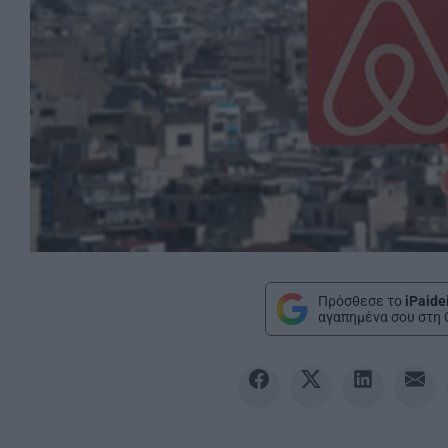
Πρόσθεσε το
iPaide
αγαπημένα σου στη 