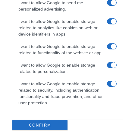
I want to allow Google to send me
νοσηλευτές σε 5 νησιά του Αιγαίου – Νέο πιλοτικό
Τι πρέ
personalized advertising.
πρόγραμμα
26/07/
28/07/2026 - 20:45
I want to allow Google to enable storage
related to analytics like cookies on web or
device identifiers in apps.
I want to allow Google to enable storage
related to functionality of the website or app.
I want to allow Google to enable storage
ΡΟΗ ΕΙΔΗΣΕΩΝ
ΠΑΙΔΕΙΑ
ΕΙΔΗΣΕΙΣ
Η ΠΑΙΔΕΙΑ ΣΤΗ
related to personalization.
I want to allow Google to enable storage
related to security, including authentication
functionality and fraud prevention, and other
user protection.
CONFIRM