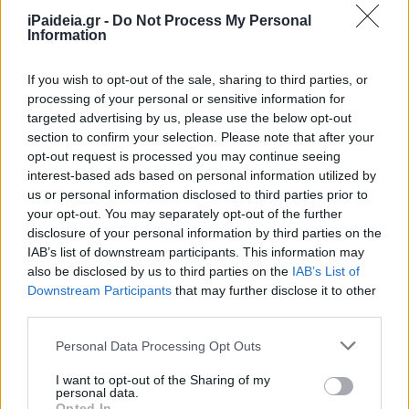
iPaideia.gr -
Do Not Process My Personal
Information
If you wish to opt-out of the sale, sharing to third parties, or
processing of your personal or sensitive information for
targeted advertising by us, please use the below opt-out
Κατασχ
Έλεγχοι σε χιλιάδες συμβόλαια μεταβιβάσεων
section to confirm your selection. Please note that after your
της κ
ακινήτων – Στο μικροσκόπιο τα πιστοποιητικά
opt-out request is processed you may continue seeing
01/08/
ΕΝΦΙΑ
interest-based ads based on personal information utilized by
05/08/2026 - 14:40
us or personal information disclosed to third parties prior to
your opt-out. You may separately opt-out of the further
disclosure of your personal information by third parties on the
IAB’s list of downstream participants. This information may
also be disclosed by us to third parties on the
IAB’s List of
Downstream Participants
that may further disclose it to other
third parties.
Please note that this website/app uses one or more Google
Personal Data Processing Opt Outs
services and may gather and store information including but
not limited to your visit or usage behaviour. You may click to
I want to opt-out of the Sharing of my
personal data.
grant or deny consent to Google and its third-party tags to
Opted In