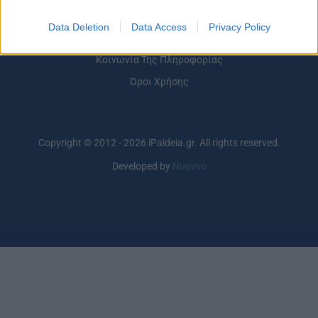
Σχετικά με το iPaideia.gr
Data Deletion
Data Access
Privacy Policy
Πολιτική Απορρήτου
Κοινωνία Της Πληροφορίας
Όροι Χρήσης
Copyright © 2012 - 2026 iPaideia.gr. All rights reserved.
Developed by
Nuevvo